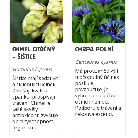
CHMEL OTÁČIVÝ
CHRPA POLNÍ
– ŠIŠTICE
Centaurea cyanus
Humulus lupulus
Má protizánětlivý i
močopudný účinek,
Šištice mají sedativní
posiluje,
a zklidňující účinek.
povzbuzuje. Je
Zlepšují kvalitu
výborná na léčbu
spánku, prospívají
očních nemocí.
trávení. Chmel je
Podporuje trávení a
také skvělý
rekonvalescenci.
antioxidant, zvyšuje
obranyschopnost
organismu.