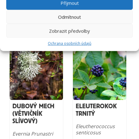
Příjmout
funkci tepen.
Blahodárně působí i
Odmítnout
na pleť, pročišťuje
organismus,
zastavuje krvácení.
Zobrazit předvolby
Ochrana osobních údajů
DUBOVÝ MECH
ELEUTEROKOK
(VĚTVIČNÍK
TRNITÝ
SLÍVOVÝ)
Eleutherococcus
senticosus
Evernia Prunastri