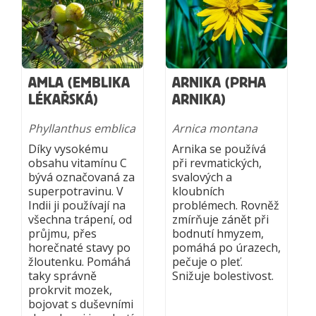
AMLA (EMBLIKA
ARNIKA (PRHA
LÉKAŘSKÁ)
ARNIKA)
Phyllanthus emblica
Arnica montana
Díky vysokému
Arnika se používá
obsahu vitamínu C
při revmatických,
bývá označovaná za
svalových a
superpotravinu. V
kloubních
Indii ji používají na
problémech. Rovněž
všechna trápení, od
zmírňuje zánět při
průjmu, přes
bodnutí hmyzem,
horečnaté stavy po
pomáhá po úrazech,
žloutenku. Pomáhá
pečuje o pleť.
taky správně
Snižuje bolestivost.
prokrvit mozek,
bojovat s duševními