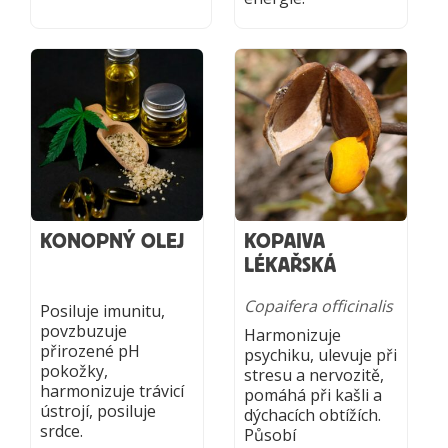
KONOPNÝ OLEJ
KOPAIVA
LÉKAŘSKÁ
Copaifera officinalis
Posiluje imunitu,
povzbuzuje
Harmonizuje
přirozené pH
psychiku, ulevuje při
pokožky,
stresu a nervozitě,
harmonizuje trávicí
pomáhá při kašli a
ústrojí, posiluje
dýchacích obtížích.
srdce.
Působí