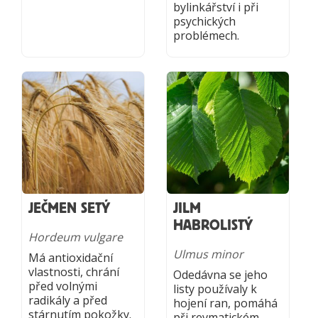
bylinkářství i při
psychických
problémech.
JEČMEN SETÝ
JILM
HABROLISTÝ
Hordeum vulgare
Ulmus minor
Má antioxidační
vlastnosti, chrání
Odedávna se jeho
před volnými
listy používaly k
radikály a před
hojení ran, pomáhá
stárnutím pokožky.
při revmatickém