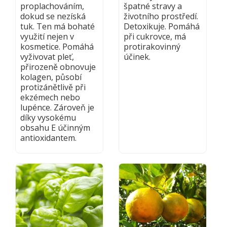
proplachováním,
špatné stravy a
dokud se nezíská
životního prostředí.
tuk. Ten má bohaté
Detoxikuje. Pomáhá
využití nejen v
při cukrovce, má
kosmetice. Pomáhá
protirakovinný
vyživovat pleť,
účinek.
přirozeně obnovuje
kolagen, působí
protizánětlivě při
ekzémech nebo
lupénce. Zároveň je
díky vysokému
obsahu E účinným
antioxidantem.