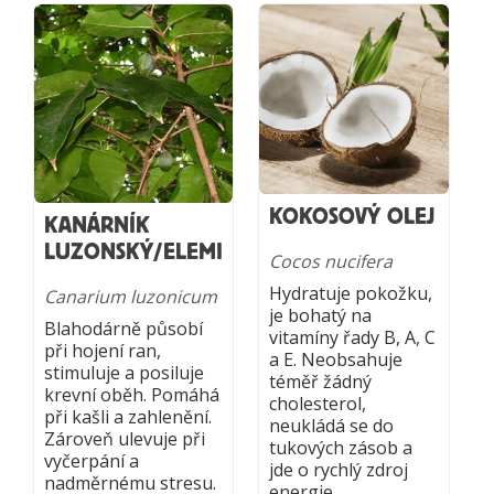
KOKOSOVÝ OLEJ
KANÁRNÍK
LUZONSKÝ/ELEMI
Cocos nucifera
Hydratuje pokožku,
Canarium luzonicum
je bohatý na
Blahodárně působí
vitamíny řady B, A, C
při hojení ran,
a E. Neobsahuje
stimuluje a posiluje
téměř žádný
krevní oběh. Pomáhá
cholesterol,
při kašli a zahlenění.
neukládá se do
Zároveň ulevuje při
tukových zásob a
vyčerpání a
jde o rychlý zdroj
nadměrnému stresu.
energie.