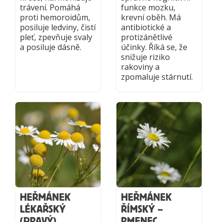
trávení. Pomáhá
funkce mozku,
proti hemoroidům,
krevní oběh. Má
posiluje ledviny, čistí
antibiotické a
pleť, zpevňuje svaly
protizánětlivé
a posiluje dásně.
účinky. Říká se, že
snižuje riziko
rakoviny a
zpomaluje stárnutí.
HEŘMÁNEK
HEŘMÁNEK
LÉKAŘSKÝ
ŘÍMSKÝ –
(PRAVÝ)
RMENEC