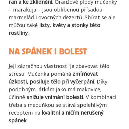
ran a ke zklidnění
. Oranžové plody mučenky
– marakuja – jsou oblíbenou přísadou
marmelád i ovocných dezertů. Sbírat se ale
můžou také
listy, květy a stonky této
rostliny
.
NA SPÁNEK I BOLEST
Její zázračnou vlastností je zbavovat tělo
stresu. Mučenka pomáhá
zmírňovat
úzkosti, posiluje tělo při vyčerpání
. Díky
podobným látkám jako má makovice,
účinně
snižuje vnímání bolesti.
V kombinaci
třeba s meduňkou se stává spolehlivým
receptem na
kvalitní a ničím nerušený
spánek
.