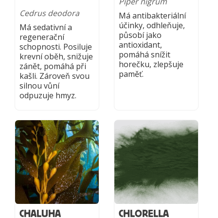
Piper nigrum
Cedrus deodora
Má antibakteriální
účinky, odhleňuje,
Má sedativní a
působí jako
regenerační
antioxidant,
schopnosti. Posiluje
pomáhá snížit
krevní oběh, snižuje
horečku, zlepšuje
zánět, pomáhá při
paměť.
kašli. Zároveň svou
silnou vůní
odpuzuje hmyz.
CHALUHA
CHLORELLA