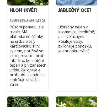
HLOH (KVĚT)
JABLEČNÝ OCET
Crataegus laevigata
Působí pomalu, ale
Užitečný nejen v
trvale. Má
kosmetice, medicíně,
blahodárné účinky
ale i v kuchyni.
na srdce a celý
Posiluje vlasy,
kardiovaskulární
zklidňuje pokožku,
systém, používá se
je antibakteriální.
jako prevence proti
infarktu, kornatění
tepen a při zánětech
v těle. Zklidňuje a
prohlubuje spánek,
zmírňuje strach i
stres.