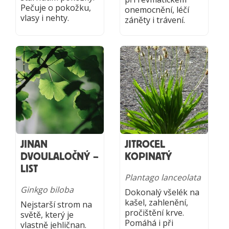
Pečuje o pokožku,
onemocnění, léčí
vlasy i nehty.
záněty i trávení.
JINAN
JITROCEL
DVOULALOČNÝ –
KOPINATÝ
LIST
Plantago lanceolata
Ginkgo biloba
Dokonalý všelék na
kašel, zahlenění,
Nejstarší strom na
pročištění krve.
světě, který je
Pomáhá i při
vlastně jehličnan.