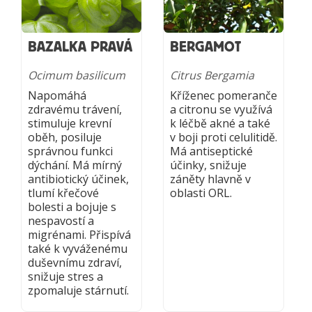
BAZALKA PRAVÁ
BERGAMOT
Ocimum basilicum
Citrus Bergamia
Napomáhá
Kříženec pomeranče
zdravému trávení,
a citronu se využívá
stimuluje krevní
k léčbě akné a také
oběh, posiluje
v boji proti celulitidě.
správnou funkci
Má antiseptické
dýchání. Má mírný
účinky, snižuje
antibiotický účinek,
záněty hlavně v
tlumí křečové
oblasti ORL.
bolesti a bojuje s
nespavostí a
migrénami. Přispívá
také k vyváženému
duševnímu zdraví,
snižuje stres a
zpomaluje stárnutí.