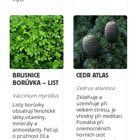
BRUSNICE
CEDR ATLAS
BORŮVKA – LIST
Cedrus atlantica
Vaccinium myrtillus
Zklidňuje a
uzemňuje při
Listy borůvky
velkém stresu, je
obsahují fenolické
vhodný při meditaci.
látky,vitamíny,
Pomáhá při
minerály a
onemocněních
antioxidanty. Pečují
horních cest
o pružnost žil a