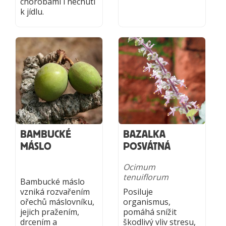
chorobami i nechutí
k jídlu.
BAMBUCKÉ
BAZALKA
MÁSLO
POSVÁTNÁ
Ocimum
tenuiflorum
Bambucké máslo
vzniká rozvařením
Posiluje
ořechů máslovníku,
organismus,
jejich pražením,
pomáhá snížit
drcením a
škodlivý vliv stresu,