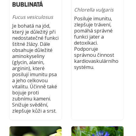
BUBLINATÁ
Chlorella vulgaris
Fucus vesiculosus
Posiluje imunitu,
zlepšuje trávení,
Je bohatá na jód,
pomáhá správné
který je důležitý při
funkci jater a
nedostatečné funkci
detoxikaci.
štítné žlázy. Dále
Podporuje
obsahuje důležité
správnou činnost
aminokyseliny
kardiovaskulárního
(glycin, alanin,
systému.
arginin), které
posilují imunitu psa
a jeho celkovou
vitalitu. Účinně také
bojuje proti
zubnímu kameni.
Snižuje svědění,
zlepšuje kůži a srst.