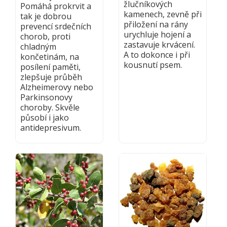
žlučníkových
Pomáhá prokrvit a
kamenech, zevně při
tak je dobrou
přiložení na rány
prevencí srdečních
urychluje hojení a
chorob, proti
zastavuje krvácení.
chladným
A to dokonce i při
končetinám, na
kousnutí psem.
posílení paměti,
zlepšuje průběh
Alzheimerovy nebo
Parkinsonovy
choroby. Skvěle
působí i jako
antidepresivum.