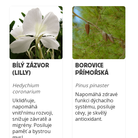
BÍLÝ ZÁZVOR
BOROVICE
(LILLY)
PŘÍMOŘSKÁ
Hedychium
Pinus pinaster
coronarium
Napomáhá zdravé
Uklidňuje,
funkci dýchacího
napomáhá
systému, posiluje
vnitřnímu rozvoji,
cévy, je skvělý
snižuje závratě a
antioxidant.
migrény. Posiluje
paměť a bystrou
mysl.