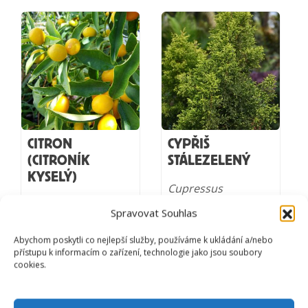
CITRON
CYPŘIŠ
(CITRONÍK
STÁLEZELENÝ
KYSELÝ)
Cupressus
sempervirens
Citrus limon
Spravovat Souhlas
Od starověku je
Posiluje a omlazuje,
cypřiš uznávaný
podporuje růst
Abychom poskytli co nejlepší služby, používáme k ukládání a/nebo
jako pomocník při
buněk. Má také
přístupu k informacím o zařízení, technologie jako jsou soubory
kašli, pro zmírnění
protizánětlivé
cookies.
menstruačních
účinky, snižuje
obtíží a proti úniku
vysoký krevní tlak,
moči.
pečuje o správnou