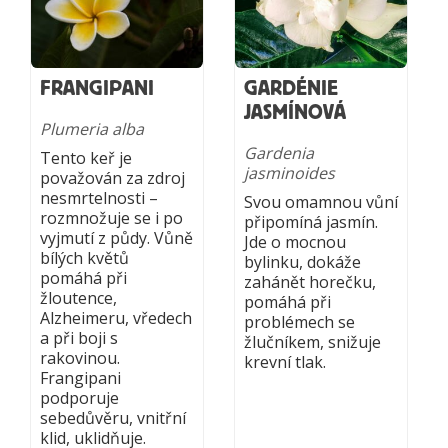
FRANGIPANI
GARDÉNIE
JASMÍNOVÁ
Plumeria alba
Gardenia
Tento keř je
jasminoides
považován za zdroj
nesmrtelnosti –
Svou omamnou vůní
rozmnožuje se i po
připomíná jasmín.
vyjmutí z půdy. Vůně
Jde o mocnou
bílých květů
bylinku, dokáže
pomáhá při
zahánět horečku,
žloutence,
pomáhá při
Alzheimeru, vředech
problémech se
a při boji s
žlučníkem, snižuje
rakovinou.
krevní tlak.
Frangipani
podporuje
sebedůvěru, vnitřní
klid, uklidňuje.