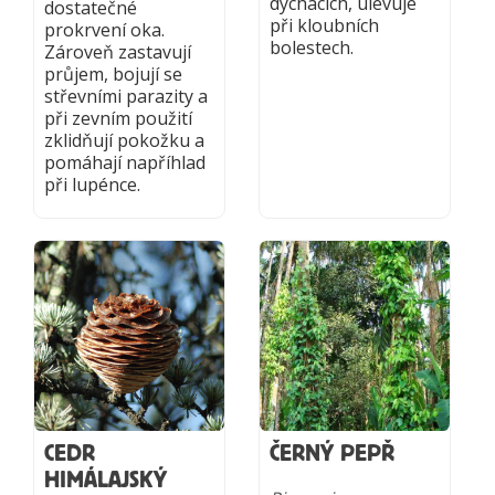
dýchacích, ulevuje
dostatečné
při kloubních
prokrvení oka.
bolestech.
Zároveň zastavují
průjem, bojují se
střevními parazity a
při zevním použití
zklidňují pokožku a
pomáhají napříhlad
při lupénce.
CEDR
ČERNÝ PEPŘ
HIMÁLAJSKÝ