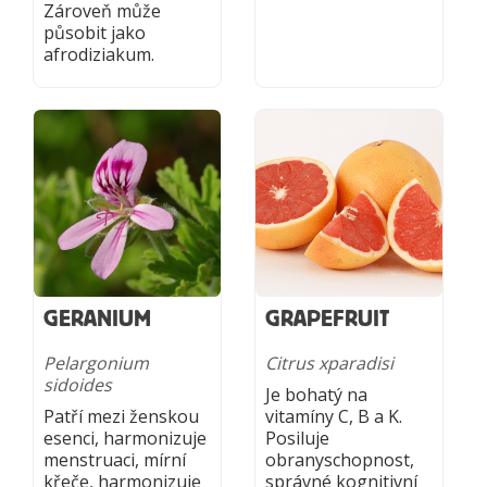
Zároveň může
působit jako
afrodiziakum.
GERANIUM
GRAPEFRUIT
Pelargonium
Citrus xparadisi
sidoides
Je bohatý na
Patří mezi ženskou
vitamíny C, B a K.
esenci, harmonizuje
Posiluje
menstruaci, mírní
obranyschopnost,
křeče, harmonizuje
správné kognitivní