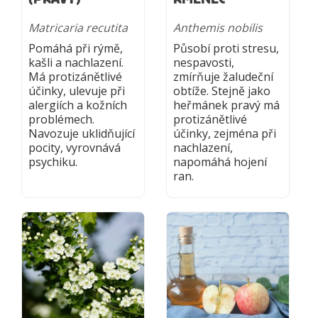
Matricaria recutita
Anthemis nobilis
Pomáhá při rýmě,
Působí proti stresu,
kašli a nachlazení.
nespavosti,
Má protizánětlivé
zmírňuje žaludeční
účinky, ulevuje při
obtíže. Stejně jako
alergiích a kožních
heřmánek pravý má
problémech.
protizánětlivé
Navozuje uklidňující
účinky, zejména při
pocity, vyrovnává
nachlazení,
psychiku.
napomáhá hojení
ran.