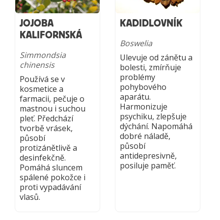
JOJOBA
KADIDLOVNÍK
KALIFORNSKÁ
Boswelia
Simmondsia
Ulevuje od zánětu a
chinensis
bolesti, zmírňuje
problémy
Používá se v
pohybového
kosmetice a
aparátu.
farmacii, pečuje o
Harmonizuje
mastnou i suchou
psychiku, zlepšuje
pleť. Předchází
dýchání. Napomáhá
tvorbě vrásek,
dobré náladě,
působí
působí
protizánětlivě a
antidepresivně,
desinfekčně.
posiluje paměť.
Pomáhá sluncem
spálené pokožce i
proti vypadávání
vlasů.