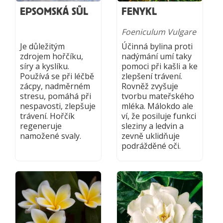
EPSOMSKÁ SŮL
FENYKL
Foeniculum Vulgare
Je důležitým
Účinná bylina proti
zdrojem hořčíku,
nadýmání umí taky
síry a kyslíku.
pomoci při kašli a ke
Používá se při léčbě
zlepšení trávení.
zácpy, nadměrném
Rovněž zvyšuje
stresu, pomáhá při
tvorbu mateřského
nespavosti, zlepšuje
mléka. Málokdo ale
trávení. Hořčík
ví, že posiluje funkci
regeneruje
sleziny a ledvin a
namožené svaly.
zevně uklidňuje
podrážděné oči.