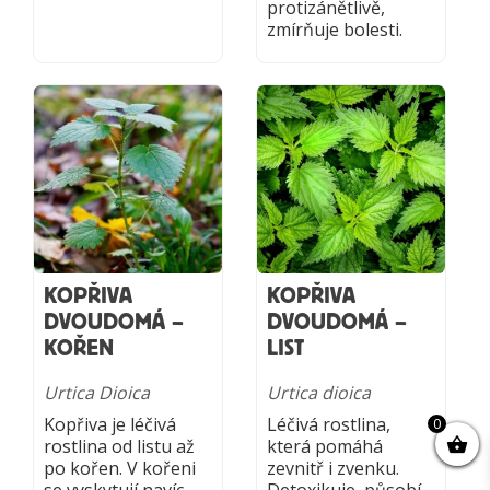
protizánětlivě,
zmírňuje bolesti.
KOPŘIVA
KOPŘIVA
DVOUDOMÁ –
DVOUDOMÁ –
KOŘEN
LIST
Urtica Dioica
Urtica dioica
Kopřiva je léčivá
Léčivá rostlina,
0
rostlina od listu až
která pomáhá
po kořen. V kořeni
zevnitř i zvenku.
se vyskytují navíc
Detoxikuje, působí