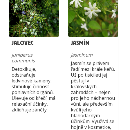
JALOVEC
JASMÍN
Juniperus
Jasminum
communis
Jasmín se právem
Detoxikuje,
řadí mezi krále keřů.
odstraňuje
Už po tisíciletí jej
ledvinové kameny,
pěstují v
stimuluje činnost
královských
pohlavních orgánů.
zahradách – nejen
Ulevuje od křečí, má
pro jeho nádhernou
relaxační účinky,
vůni, ale především
zklidňuje záněty.
kvůli jeho
blahodárným
účinkům. Využívá se
hojně v kosmetice,