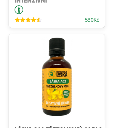
INTENZIVNÍ
530
Kč
Hodnocení
4.50
z 5