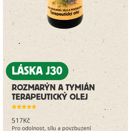
LÁSKA J30
ROZMARÝN A TYMIÁN
TERAPEUTICKÝ OLEJ
Hodnoceno
4
517
Kč
4.75
z 5 na
základě
Pro odolnost, sílu a povzbuzení
hodnocení