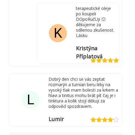
terapeutické oleje
po koupeli
DOpoRučUji 🙂
děkujeme za
K
sdílenou zkušenost.
Lásku
Kristýna
Příplatová
Hodnocení
5
z 5
Dobrý den chci se vás zeptat
rozmarýn a tumian beru léky na
vysoký tlak mam bolesti za krkem a
L
hlavi a tinitus mohu brát pít čaj je i
tinktura a kolik stojí děkuji za
odpověď spozdravem.
Lumir
Hodnocení
4
z 5