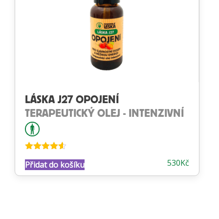
LÁSKA J27 OPOJENÍ
TERAPEUTICKÝ OLEJ - INTENZIVNÍ
Hodnocení
530
Kč
Přidat do košíku
4.50
z 5