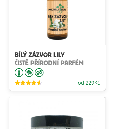
BÍLÝ ZÁZVOR LILY
ČISTĚ PŘÍRODNÍ PARFÉM
od
229
Kč
Hodnocení
4.52
z 5