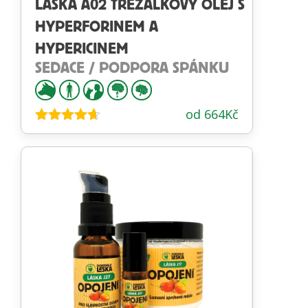
LÁSKA A02 TŘEZALKOVÝ OLEJ S
HYPERFORINEM A
HYPERICINEM
SEDACE / PODPORA SPÁNKU
od
664
Kč
Hodnocení
4.56
z 5