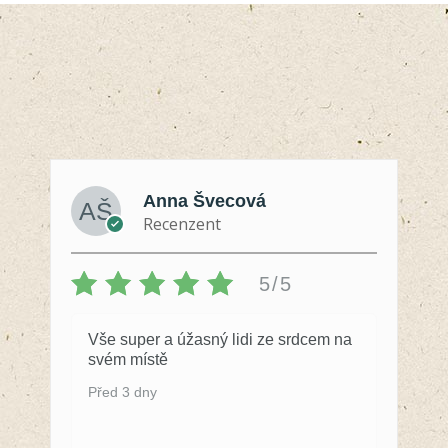
Anna Švecová
Recenzent
5/5
Vše super a úžasný lidi ze srdcem na
svém místě
Před 3 dny