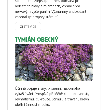
schopnosti. Zlepšuje paměť, pomáhá při
bolestech hlavy a migrénách, chrání před
nervovým vyčerpáním. Významný antioxidant,
zpomaluje projevy stárnutí.
ZJISTIT VÍCE
TYMIÁN OBECNÝ
Účinně bojuje s viry, plísněmi, napomáhá
vykašlávání. Prospívá při léčbě chudokrevnosti,
revmatismu, cukrovce. Stimuluje trávení, krevní
oběh i činnost mozku.