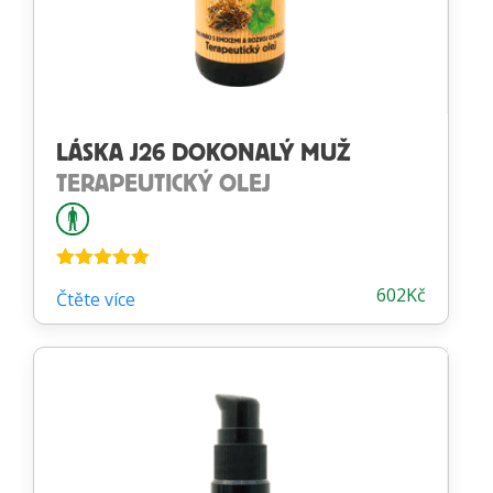
LÁSKA J26 DOKONALÝ MUŽ
TERAPEUTICKÝ OLEJ
Hodnocení
602
Kč
Čtěte více
5.00
z 5