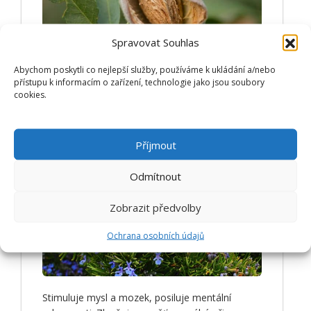
Spravovat Souhlas
Jemně pečuje o kůži a vlasy. Zklidňuje
Abychom poskytli co nejlepší služby, používáme k ukládání a/nebo
podráždění, zvláčňuje, regeneruje. Je vhodný po
přístupu k informacím o zařízení, technologie jako jsou soubory
cookies.
zákrocích a nemoci, má regenerační účinky.
ZJISTIT VÍCE
Příjmout
ROZMARÝN
Odmítnout
Zobrazit předvolby
Ochrana osobních údajů
Stimuluje mysl a mozek, posiluje mentální