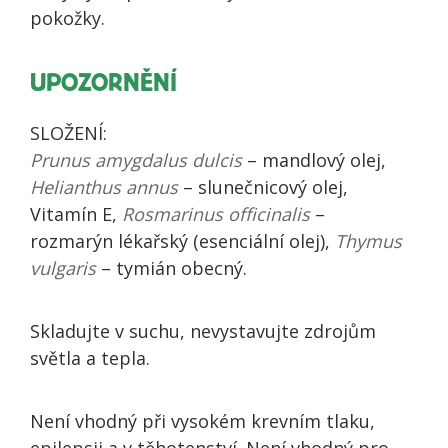
pokožky.
UPOZORNĚNÍ
SLOŽENÍ:
Prunus amygdalus dulcis
– mandlový olej,
Helianthus annus
– slunečnicový olej,
Vitamín E,
Rosmarinus officinalis
–
rozmarýn lékařský (esenciální olej),
Thymus
vulgaris
– tymián obecný.
Skladujte v suchu, nevystavujte zdrojům
světla a tepla.
Není vhodný při vysokém krevním tlaku,
epilepsii a v těhotenství. Není vhodný pro