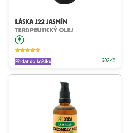
LÁSKA J22 JASMÍN
TERAPEUTICKÝ OLEJ
Hodnocení
602
Kč
Přidat do košíku
4.92
z 5