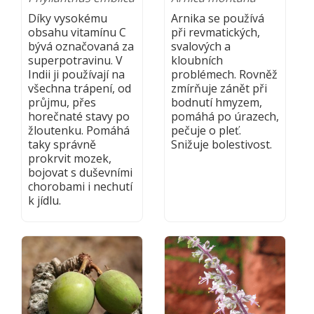
Díky vysokému
Arnika se používá
obsahu vitamínu C
při revmatických,
bývá označovaná za
svalových a
superpotravinu. V
kloubních
Indii ji používají na
problémech. Rovněž
všechna trápení, od
zmírňuje zánět při
průjmu, přes
bodnutí hmyzem,
horečnaté stavy po
pomáhá po úrazech,
žloutenku. Pomáhá
pečuje o pleť.
taky správně
Snižuje bolestivost.
prokrvit mozek,
bojovat s duševními
chorobami i nechutí
k jídlu.