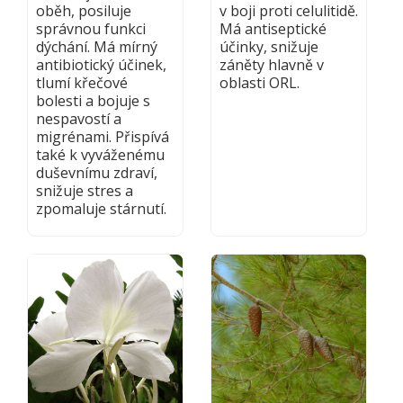
oběh, posiluje
v boji proti celulitidě.
správnou funkci
Má antiseptické
dýchání. Má mírný
účinky, snižuje
antibiotický účinek,
záněty hlavně v
tlumí křečové
oblasti ORL.
bolesti a bojuje s
nespavostí a
migrénami. Přispívá
také k vyváženému
duševnímu zdraví,
snižuje stres a
zpomaluje stárnutí.