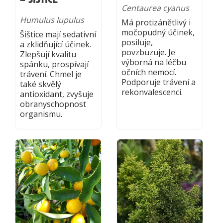
Centaurea cyanus
Humulus lupulus
Má protizánětlivý i
močopudný účinek,
Šištice mají sedativní
posiluje,
a zklidňující účinek.
povzbuzuje. Je
Zlepšují kvalitu
výborná na léčbu
spánku, prospívají
očních nemocí.
trávení. Chmel je
Podporuje trávení a
také skvělý
rekonvalescenci.
antioxidant, zvyšuje
obranyschopnost
organismu.