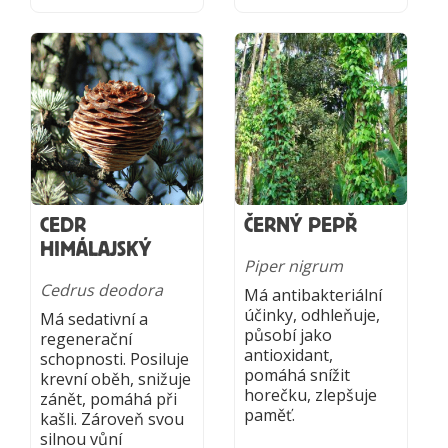
CEDR
ČERNÝ PEPŘ
HIMÁLAJSKÝ
Piper nigrum
Cedrus deodora
Má antibakteriální
účinky, odhleňuje,
Má sedativní a
působí jako
regenerační
antioxidant,
schopnosti. Posiluje
pomáhá snížit
krevní oběh, snižuje
horečku, zlepšuje
zánět, pomáhá při
paměť.
kašli. Zároveň svou
silnou vůní