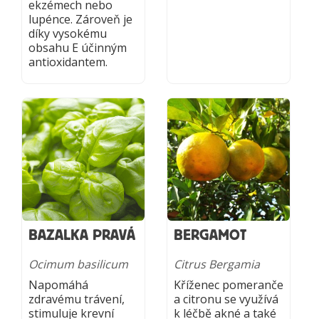
ekzémech nebo
lupénce. Zároveň je
díky vysokému
obsahu E účinným
antioxidantem.
BAZALKA PRAVÁ
BERGAMOT
Ocimum basilicum
Citrus Bergamia
Napomáhá
Kříženec pomeranče
zdravému trávení,
a citronu se využívá
stimuluje krevní
k léčbě akné a také