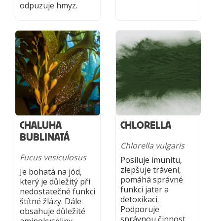
odpuzuje hmyz.
CHALUHA
CHLORELLA
BUBLINATÁ
Chlorella vulgaris
Fucus vesiculosus
Posiluje imunitu,
zlepšuje trávení,
Je bohatá na jód,
pomáhá správné
který je důležitý při
funkci jater a
nedostatečné funkci
detoxikaci.
štítné žlázy. Dále
Podporuje
obsahuje důležité
správnou činnost
aminokyseliny