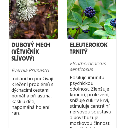
DUBOVÝ MECH
ELEUTEROKOK
(VĚTVIČNÍK
TRNITÝ
SLÍVOVÝ)
Eleutherococcus
senticosus
Evernia Prunastri
Posiluje imunitu i
Indiáni ho používají
psychickou
k léčení problémů s
odolnost. Zlepšuje
dýchacími cestami,
kondici, prokrvení,
pomáhá při astma,
snižuje cukr v krvi,
kašli u dětí,
stimuluje centrální
napomáhá hojení
nervovou soustavu
ran.
a povzbuzuje
mozkovou činnost.