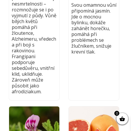
nesmrtelnosti –
Svou omamnou vůní
rozmnožuje se i po
připomíná jasmín.
vyjmutí z půdy. Vůně
Jde o mocnou
bílých květů
bylinku, dokáže
pomáhá při
zahánět horečku,
žloutence,
pomáhá při
Alzheimeru, vředech
problémech se
a při boji s
žlučníkem, snižuje
rakovinou.
krevní tlak.
Frangipani
podporuje
sebedůvěru, vnitřní
klid, uklidňuje.
Zároveň může
působit jako
afrodiziakum.
0