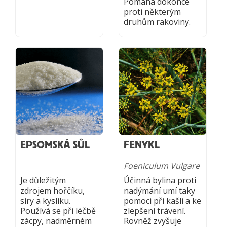
Pomáhá dokonce
proti některým
druhům rakoviny.
EPSOMSKÁ SŮL
FENYKL
Foeniculum Vulgare
Je důležitým
Účinná bylina proti
zdrojem hořčíku,
nadýmání umí taky
síry a kyslíku.
pomoci při kašli a ke
Používá se při léčbě
zlepšení trávení.
zácpy, nadměrném
Rovněž zvyšuje