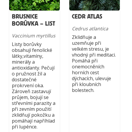
BRUSNICE
CEDR ATLAS
BORŮVKA – LIST
Cedrus atlantica
Vaccinium myrtillus
Zklidňuje a
uzemňuje při
Listy borůvky
velkém stresu, je
obsahují fenolické
vhodný při meditaci.
látky,vitamíny,
Pomáhá při
minerály a
onemocněních
antioxidanty. Pečují
horních cest
o pružnost žil a
dýchacích, ulevuje
dostatečné
při kloubních
prokrvení oka.
bolestech.
Zároveň zastavují
průjem, bojují se
střevními parazity a
při zevním použití
zklidňují pokožku a
pomáhají napříhlad
při lupénce.