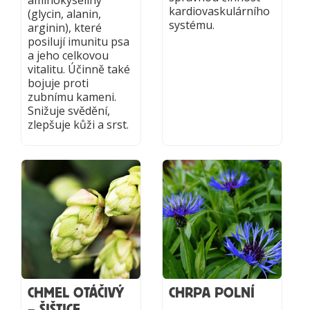
kardiovaskulárního
(glycin, alanin,
systému.
arginin), které
posilují imunitu psa
a jeho celkovou
vitalitu. Účinně také
bojuje proti
zubnímu kameni.
Snižuje svědění,
zlepšuje kůži a srst.
CHMEL OTÁČIVÝ
CHRPA POLNÍ
– ŠIŠTICE