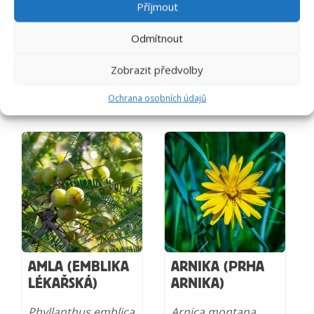
Příjmout
1,943
Kč
Odmítnout
Zobrazit předvolby
PROZKOUMEJTE DALŠÍ DARY
PŘÍRODY
Ochrana osobních údajů
AMLA (EMBLIKA
ARNIKA (PRHA
LÉKAŘSKÁ)
ARNIKA)
Phyllanthus emblica
Arnica montana