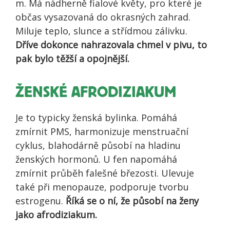
m. Má nádherně fialové květy, pro které je
občas vysazovaná do okrasných zahrad.
Miluje teplo, slunce a střídmou zálivku.
Dříve dokonce nahrazovala chmel v pivu, to
pak bylo těžší a opojnější.
ŽENSKÉ AFRODIZIAKUM
Je to typicky ženská bylinka. Pomáhá
zmírnit PMS, harmonizuje menstruační
cyklus, blahodárně působí na hladinu
ženských hormonů. U fen napomáhá
zmírnit průběh falešné březosti. Ulevuje
také při menopauze, podporuje tvorbu
estrogenu.
Říká se o ní, že působí na ženy
jako afrodiziakum.