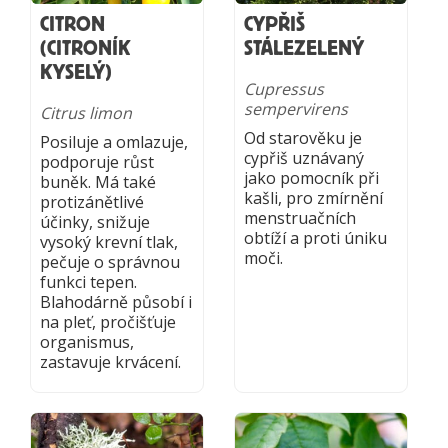
CITRON
CYPŘIŠ
(CITRONÍK
STÁLEZELENÝ
KYSELÝ)
Cupressus
sempervirens
Citrus limon
Od starověku je
Posiluje a omlazuje,
cypřiš uznávaný
podporuje růst
jako pomocník při
buněk. Má také
kašli, pro zmírnění
protizánětlivé
menstruačních
účinky, snižuje
obtíží a proti úniku
vysoký krevní tlak,
moči.
pečuje o správnou
funkci tepen.
Blahodárně působí i
na pleť, pročišťuje
organismus,
zastavuje krvácení.