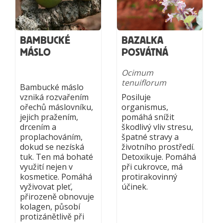
BAMBUCKÉ
BAZALKA
MÁSLO
POSVÁTNÁ
Ocimum
tenuiflorum
Bambucké máslo
vzniká rozvařením
Posiluje
ořechů máslovníku,
organismus,
jejich pražením,
pomáhá snížit
drcením a
škodlivý vliv stresu,
proplachováním,
špatné stravy a
dokud se nezíská
životního prostředí.
tuk. Ten má bohaté
Detoxikuje. Pomáhá
využití nejen v
při cukrovce, má
kosmetice. Pomáhá
protirakovinný
vyživovat pleť,
účinek.
přirozeně obnovuje
kolagen, působí
protizánětlivě při