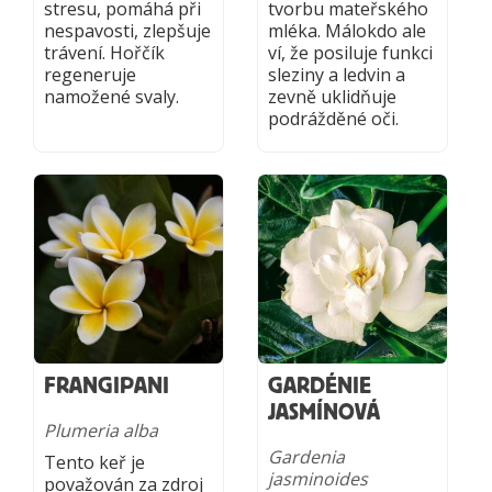
stresu, pomáhá při
tvorbu mateřského
nespavosti, zlepšuje
mléka. Málokdo ale
trávení. Hořčík
ví, že posiluje funkci
regeneruje
sleziny a ledvin a
namožené svaly.
zevně uklidňuje
podrážděné oči.
FRANGIPANI
GARDÉNIE
JASMÍNOVÁ
Plumeria alba
Gardenia
Tento keř je
jasminoides
považován za zdroj