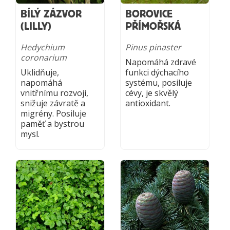
BÍLÝ ZÁZVOR
BOROVICE
(LILLY)
PŘÍMOŘSKÁ
Hedychium
Pinus pinaster
coronarium
Napomáhá zdravé
Uklidňuje,
funkci dýchacího
napomáhá
systému, posiluje
vnitřnímu rozvoji,
cévy, je skvělý
snižuje závratě a
antioxidant.
migrény. Posiluje
paměť a bystrou
mysl.