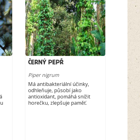
ČERNÝ PEPŘ
Piper nigrum
Má antibakteriální účinky,
odhleňuje, působí jako
á
antioxidant, pomáhá snížit
ou
horečku, zlepšuje paměť.