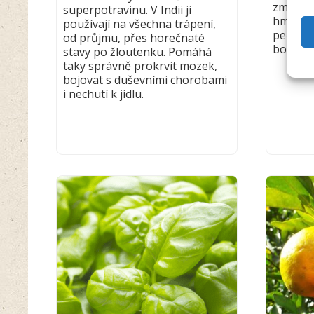
zmírňuj
superpotravinu. V Indii ji
hmyzem
používají na všechna trápení,
pečuje o
od průjmu, přes horečnaté
bolestiv
stavy po žloutenku. Pomáhá
taky správně prokrvit mozek,
bojovat s duševními chorobami
i nechutí k jídlu.