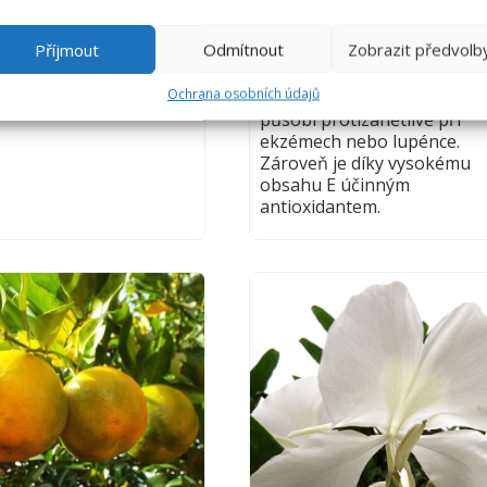
e zánět při bodnutí
proplachováním, dokud se
, pomáhá po úrazech,
nezíská tuk. Ten má bohaté
Příjmout
Odmítnout
Zobrazit předvolb
 pleť. Snižuje
využití nejen v kosmetice.
ost.
Pomáhá vyživovat pleť,
Ochrana osobních údajů
přirozeně obnovuje kolage
působí protizánětlivě při
ekzémech nebo lupénce.
Zároveň je díky vysokému
obsahu E účinným
antioxidantem.