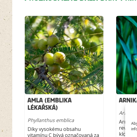
AMLA (EMBLIKA
ARNIK
LÉKAŘSKÁ)
Arnica
Phyllanthus emblica
Arnika 
Aby
revmati
Díky vysokému obsahu
inf
kloubní
vitamínu C bývá označovaná za