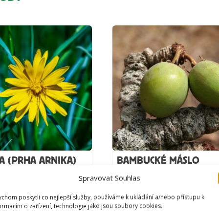
A (PRHA ARNIKA)
BAMBUCKÉ MÁSLO
Spravovat Souhlas
 montana
se používá při
Bambucké máslo vzniká
chom poskytli co nejlepší služby, používáme k ukládání a/nebo přístupu k
ckých, svalových a
rozvařením ořechů máslovn
ormacím o zařízení, technologie jako jsou soubory cookies.
ch problémech. Rovněž
jejich pražením, drcením a