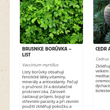
BRUSNICE BORŮVKA –
CEDR 
LIST
Cedrus 
Vaccinium myrtillus
Zklidňu
velkém 
Listy borůvky obsahují
meditac
fenolické látky,vitamíny,
onemocn
minerály a antioxidanty. Pečují
dýchacíc
o pružnost žil a dostatečné
boleste
prokrvení oka. Zároveň
zastavují průjem, bojují se
střevními parazity a při zevním
použití zklidňují pokožku a