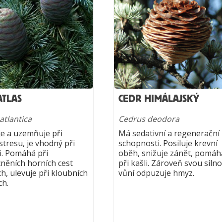
ATLAS
CEDR HIMÁLAJSKÝ
atlantica
Cedrus deodora
je a uzemňuje při
Má sedativní a regenerační
stresu, je vhodný při
schopnosti. Posiluje krevní
i. Pomáhá při
oběh, snižuje zánět, pomáh
ěních horních cest
při kašli. Zároveň svou siln
h, ulevuje při kloubních
vůní odpuzuje hmyz.
ch.