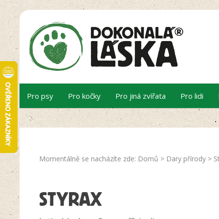
Pro psy
Pro kočky
Pro jiná zvířata
Pro lidi
Momentálně se nacházíte zde:
Domů
>
Dary přírody
>
S
STYRAX