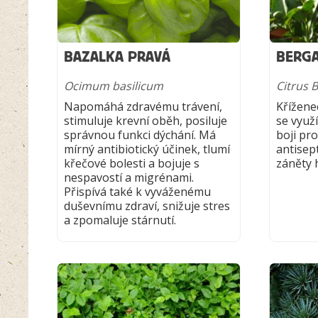
BAZALKA PRAVÁ
BERG
Ocimum basilicum
Citrus 
Napomáhá zdravému trávení,
Křížene
stimuluje krevní oběh, posiluje
se využí
správnou funkci dýchání. Má
boji pro
mírný antibiotický účinek, tlumí
antisept
křečové bolesti a bojuje s
záněty 
nespavostí a migrénami.
Přispívá také k vyváženému
duševnímu zdraví, snižuje stres
a zpomaluje stárnutí.