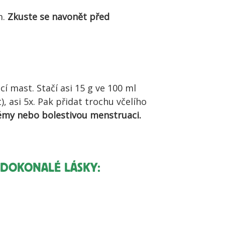
m.
Zkuste se navonět před
cí mast. Stačí asi 15 g ve 100 ml
, asi 5x. Pak přidat trochu včelího
kzémy nebo bolestivou menstruaci.
H DOKONALÉ LÁSKY: