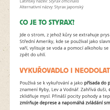
Latinský název:
Styrax officinalis
Alternativní názvy: Styrax japonský
CO JE TO STYRAX?
Jde o strom, z jehož kůry se extrahuje prys
Střední Ameriky, kde se používal jako slav
vaří, vylisuje se voda a pomocí alkoholu se
zpět do uhlí.
VYKUŘOVADLO I NEODOLAT
Používá se k vykuřování a jako
přísada do 
znamení Ryby, Lev a Vodnář. Zahřívá duši,
zklidňuje mysl. Přináší pocity pohody a tep
zmírňuje deprese a napomáhá zvládání s