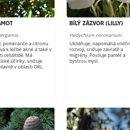
AMOT
BÍLÝ ZÁZVOR (LILLY)
Bergamia
Hedychium coronarium
c pomeranče a citronu
Uklidňuje, napomáhá vnitř
vá k léčbě akné a také v
rozvoji, snižuje závratě a
ti celulitidě. Má
migrény. Posiluje paměť a
ické účinky, snižuje
bystrou mysl.
hlavně v oblasti ORL.