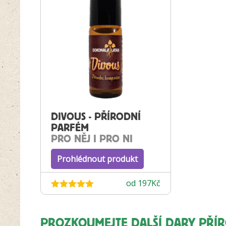
DIVOUS - PŘÍRODNÍ
PARFÉM
PRO NĚJ I PRO NI
Prohlédnout produkt
od
197
Kč
Hodnocení
5.00
z 5
PROZKOUMEJTE DALŠÍ DARY PŘÍ