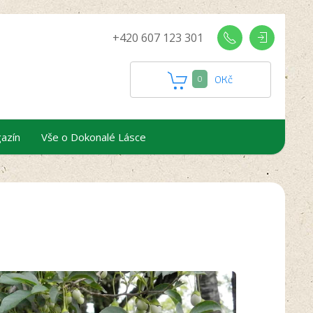
+420 607 123 301
0
Kč
0
azín
Vše o Dokonalé Lásce