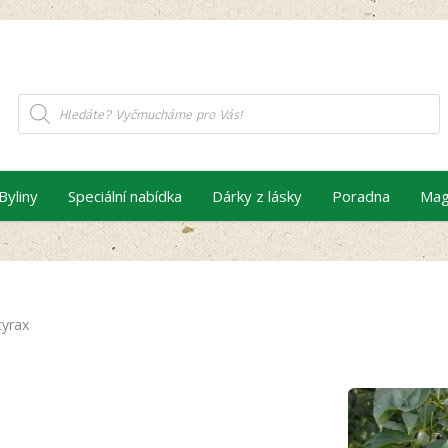
Products
search
Byliny
Speciální nabídka
Dárky z lásky
Poradna
Mag
tyrax