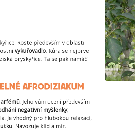
kyřice. Roste především v oblasti
nostní
vykuřovadlo
. Kůra se nejprve
 získá pryskyřice. Ta se pak namáčí
ELNÉ AFRODIZIAKUM
parfémů
. Jeho vůni ocení především
odhání negativní myšlenky
,
la. Je vhodný pro hlubokou relaxaci,
mutku
. Navozuje klid a mír.