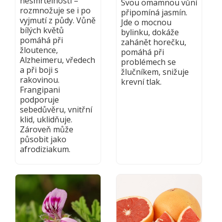
nesmrtelnosti –
Svou omamnou vůní
rozmnožuje se i po
připomíná jasmín.
vyjmutí z půdy. Vůně
Jde o mocnou
bílých květů
bylinku, dokáže
pomáhá při
zahánět horečku,
žloutence,
pomáhá při
Alzheimeru, vředech
problémech se
a při boji s
žlučníkem, snižuje
rakovinou.
krevní tlak.
Frangipani
podporuje
sebedůvěru, vnitřní
klid, uklidňuje.
Zároveň může
působit jako
afrodiziakum.