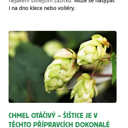
nějakém silnějším zážitku.
Může se nasypat
i na dno klece nebo voliéry.
CHMEL OTÁČIVÝ – ŠIŠTICE JE V
TĚCHTO PŘÍPRAVCÍCH DOKONALÉ