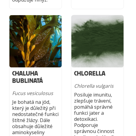
CHALUHA
CHLORELLA
BUBLINATÁ
Chlorella vulgaris
Fucus vesiculosus
Posiluje imunitu,
zlepšuje trávení,
Je bohatá na jód,
pomáhá správné
který je důležitý při
funkci jater a
nedostatečné funkci
detoxikaci.
štítné žlázy. Dále
Podporuje
obsahuje důležité
správnou činnost
aminokyseliny