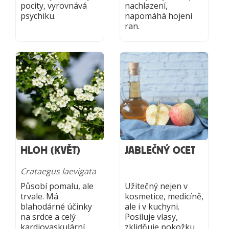
pocity, vyrovnává
nachlazení,
psychiku.
napomáhá hojení
ran.
HLOH (KVĚT)
JABLEČNÝ OCET
Crataegus laevigata
Působí pomalu, ale
Užitečný nejen v
trvale. Má
kosmetice, medicíně,
blahodárné účinky
ale i v kuchyni.
na srdce a celý
Posiluje vlasy,
kardiovaskulární
zklidňuje pokožku,