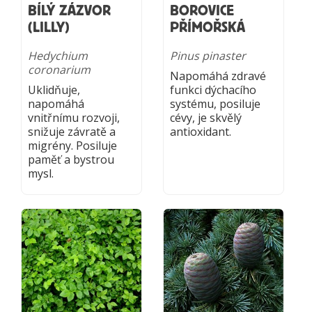
BÍLÝ ZÁZVOR
BOROVICE
(LILLY)
PŘÍMOŘSKÁ
Hedychium
Pinus pinaster
coronarium
Napomáhá zdravé
Uklidňuje,
funkci dýchacího
napomáhá
systému, posiluje
vnitřnímu rozvoji,
cévy, je skvělý
snižuje závratě a
antioxidant.
migrény. Posiluje
paměť a bystrou
mysl.