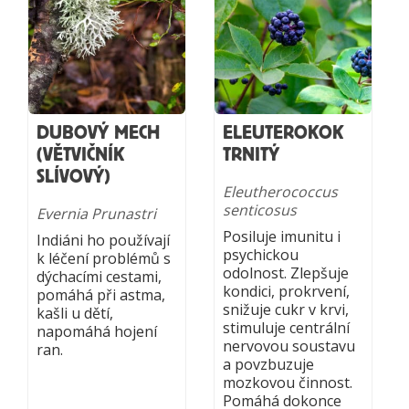
DUBOVÝ MECH
ELEUTEROKOK
(VĚTVIČNÍK
TRNITÝ
SLÍVOVÝ)
Eleutherococcus
senticosus
Evernia Prunastri
Posiluje imunitu i
Indiáni ho používají
psychickou
k léčení problémů s
odolnost. Zlepšuje
dýchacími cestami,
kondici, prokrvení,
pomáhá při astma,
snižuje cukr v krvi,
kašli u dětí,
stimuluje centrální
napomáhá hojení
nervovou soustavu
ran.
a povzbuzuje
mozkovou činnost.
Pomáhá dokonce