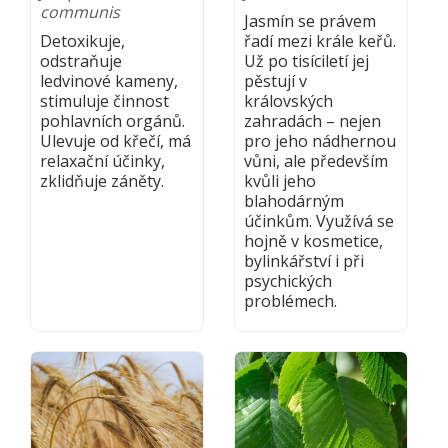
communis
Jasmín se právem
Detoxikuje,
řadí mezi krále keřů.
odstraňuje
Už po tisíciletí jej
ledvinové kameny,
pěstují v
stimuluje činnost
královských
pohlavních orgánů.
zahradách – nejen
Ulevuje od křečí, má
pro jeho nádhernou
relaxační účinky,
vůni, ale především
zklidňuje záněty.
kvůli jeho
blahodárným
účinkům. Využívá se
hojně v kosmetice,
bylinkářství i při
psychických
problémech.