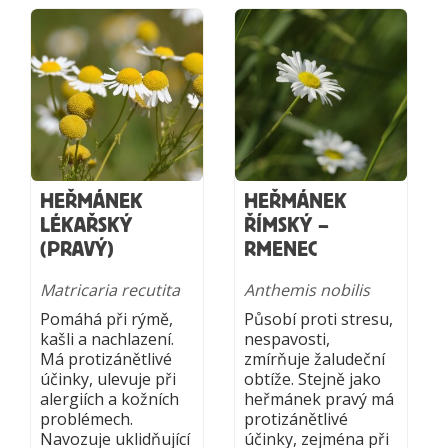
HEŘMÁNEK
HEŘMÁNEK
LÉKAŘSKÝ
ŘÍMSKÝ –
(PRAVÝ)
RMENEC
Matricaria recutita
Anthemis nobilis
Pomáhá při rýmě,
Působí proti stresu,
kašli a nachlazení.
nespavosti,
Má protizánětlivé
zmírňuje žaludeční
účinky, ulevuje při
obtíže. Stejně jako
alergiích a kožních
heřmánek pravý má
problémech.
protizánětlivé
Navozuje uklidňující
účinky, zejména při