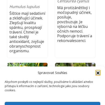
Centaurea cyanus
Humulus lupulus
Má protizánětlivý i
močopudný účinek,
Šištice mají sedativní
posiluje,
a zklidňující účinek.
povzbuzuje. Je
Zlepšují kvalitu
výborná na léčbu
spánku, prospívají
očních nemocí.
trávení. Chmel je
Podporuje trávení a
také skvělý
rekonvalescenci.
antioxidant, zvyšuje
obranyschopnost
organismu.
Spravovat Souhlas
Abychom poskytli co nejlepší služby, používáme k ukládání a/nebo
přístupu k informacím o zařízení, technologie jako jsou soubory
cookies.