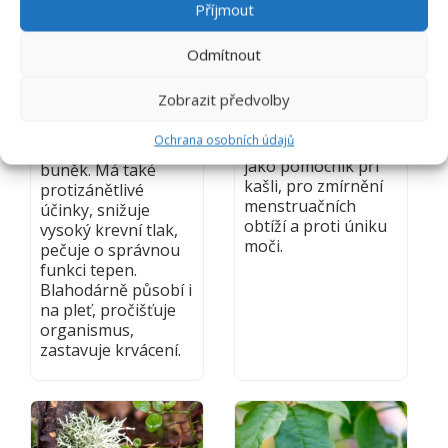
Příjmout
CITRON
CYPŘIŠ
(CITRONÍK
STÁLEZELENÝ
Odmítnout
KYSELÝ)
Cupressus
sempervirens
Zobrazit předvolby
Citrus limon
Od starověku je
Posiluje a omlazuje,
Ochrana osobních údajů
cypřiš uznávaný
podporuje růst
jako pomocník při
buněk. Má také
kašli, pro zmírnění
protizánětlivé
menstruačních
účinky, snižuje
obtíží a proti úniku
vysoký krevní tlak,
moči.
pečuje o správnou
funkci tepen.
Blahodárně působí i
na pleť, pročišťuje
organismus,
zastavuje krvácení.