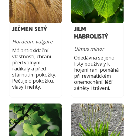
JEČMEN SETÝ
JILM
HABROLISTÝ
Hordeum vulgare
Ulmus minor
Má antioxidační
vlastnosti, chrání
Odedávna se jeho
před volnými
listy používaly k
radikály a před
hojení ran, pomáhá
stárnutím pokožky.
při revmatickém
Pečuje o pokožku,
onemocnění, léčí
vlasy i nehty.
záněty i trávení.