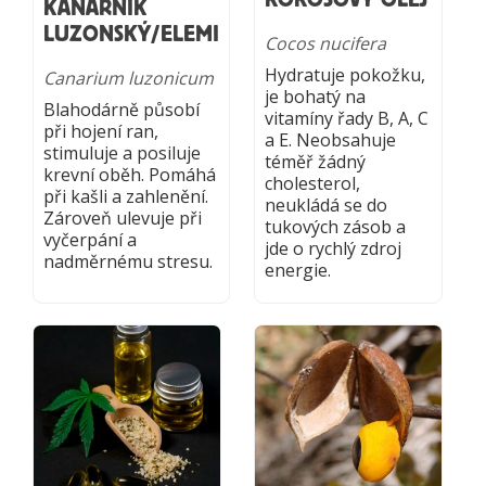
KANÁRNÍK
LUZONSKÝ/ELEMI
Cocos nucifera
Hydratuje pokožku,
Canarium luzonicum
je bohatý na
Blahodárně působí
vitamíny řady B, A, C
při hojení ran,
a E. Neobsahuje
stimuluje a posiluje
téměř žádný
krevní oběh. Pomáhá
cholesterol,
při kašli a zahlenění.
neukládá se do
Zároveň ulevuje při
tukových zásob a
vyčerpání a
jde o rychlý zdroj
nadměrnému stresu.
energie.