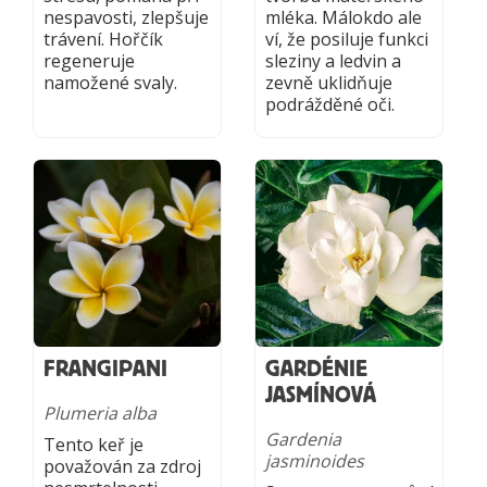
nespavosti, zlepšuje
mléka. Málokdo ale
trávení. Hořčík
ví, že posiluje funkci
regeneruje
sleziny a ledvin a
namožené svaly.
zevně uklidňuje
podrážděné oči.
FRANGIPANI
GARDÉNIE
JASMÍNOVÁ
Plumeria alba
Gardenia
Tento keř je
jasminoides
považován za zdroj