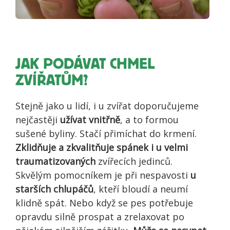
JAK PODÁVAT CHMEL
ZVÍŘATŮM?
Stejně jako u lidí, i u zvířat doporučujeme
nejčastěji
užívat vnitřně
, a to formou
sušené byliny. Stačí přimíchat do krmení.
Zklidňuje a zkvalitňuje spánek i u velmi
traumatizovaných
zvířecích jedinců.
Skvělým pomocníkem je při nespavosti
u
starších chlupáčů
, kteří bloudí a neumí
klidně spát. Nebo když se pes potřebuje
opravdu silně prospat a zrelaxovat po