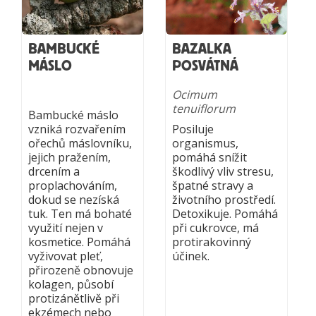
BAMBUCKÉ
BAZALKA
MÁSLO
POSVÁTNÁ
Ocimum
tenuiflorum
Bambucké máslo
vzniká rozvařením
Posiluje
ořechů máslovníku,
organismus,
jejich pražením,
pomáhá snížit
drcením a
škodlivý vliv stresu,
proplachováním,
špatné stravy a
dokud se nezíská
životního prostředí.
tuk. Ten má bohaté
Detoxikuje. Pomáhá
využití nejen v
při cukrovce, má
kosmetice. Pomáhá
protirakovinný
vyživovat pleť,
účinek.
přirozeně obnovuje
kolagen, působí
protizánětlivě při
ekzémech nebo