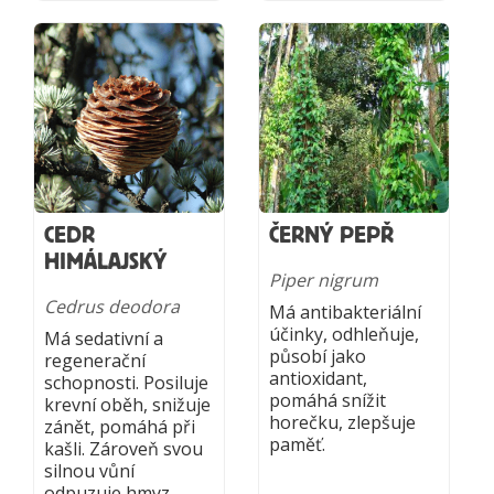
CEDR
ČERNÝ PEPŘ
HIMÁLAJSKÝ
Piper nigrum
Cedrus deodora
Má antibakteriální
účinky, odhleňuje,
Má sedativní a
působí jako
regenerační
antioxidant,
schopnosti. Posiluje
pomáhá snížit
krevní oběh, snižuje
horečku, zlepšuje
zánět, pomáhá při
paměť.
kašli. Zároveň svou
silnou vůní
odpuzuje hmyz.