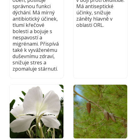
správnou funkci
Má antiseptické
dýchání. Má mírný
účinky, snižuje
antibiotický účinek,
záněty hlavně v
tlumí křečové
oblasti ORL.
bolesti a bojuje s
nespavostí a
migrénami. Přispívá
také k vyváženému
duševnímu zdraví,
snižuje stres a
zpomaluje stárnutí.