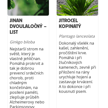
JINAN
JITROCEL
DVOULALOČNÝ –
KOPINATÝ
LIST
Plantago lanceolata
Ginkgo biloba
Dokonalý všelék na
kašel, zahlenění,
Nejstarší strom na
pročištění krve.
světě, který je
Pomáhá i při
vlastně jehličnan.
žlučníkových
Pomáhá prokrvit a
kamenech, zevně při
tak je dobrou
přiložení na rány
prevencí srdečních
urychluje hojení a
chorob, proti
zastavuje krvácení.
chladným
A to dokonce i při
končetinám, na
kousnutí psem.
posílení paměti,
zlepšuje průběh
Alzheimerovy nebo
Parkinsonovy