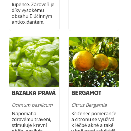
lupénce. Zároveň je
díky vysokému
obsahu E účinným
antioxidantem.
BAZALKA PRAVÁ
BERGAMOT
Ocimum basilicum
Citrus Bergamia
Napomáhá
Kříženec pomeranče
zdravému trávení,
a citronu se využívá
stimuluje krevní
k léčbě akné a také
oběh, posiluje
v boji proti celulitidě.