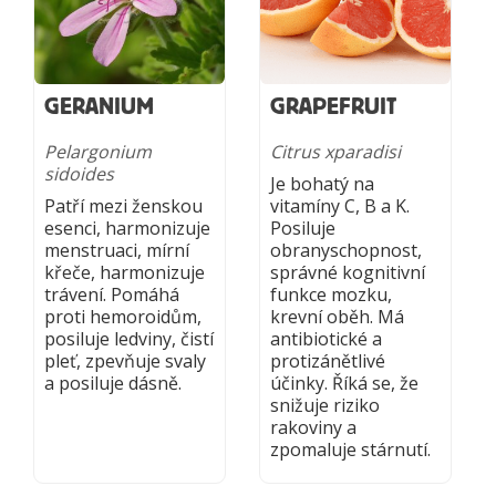
GERANIUM
GRAPEFRUIT
Pelargonium
Citrus xparadisi
sidoides
Je bohatý na
Patří mezi ženskou
vitamíny C, B a K.
esenci, harmonizuje
Posiluje
menstruaci, mírní
obranyschopnost,
křeče, harmonizuje
správné kognitivní
trávení. Pomáhá
funkce mozku,
proti hemoroidům,
krevní oběh. Má
posiluje ledviny, čistí
antibiotické a
pleť, zpevňuje svaly
protizánětlivé
a posiluje dásně.
účinky. Říká se, že
snižuje riziko
rakoviny a
zpomaluje stárnutí.