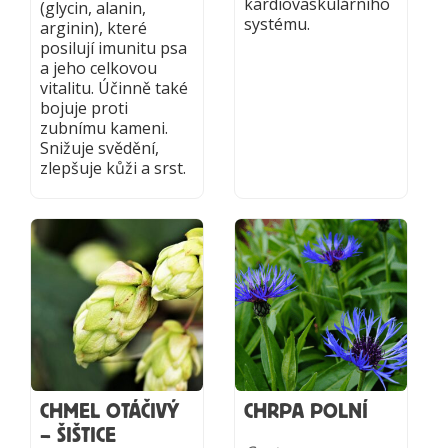
kardiovaskulárního
(glycin, alanin,
systému.
arginin), které
posilují imunitu psa
a jeho celkovou
vitalitu. Účinně také
bojuje proti
zubnímu kameni.
Snižuje svědění,
zlepšuje kůži a srst.
CHMEL OTÁČIVÝ
CHRPA POLNÍ
– ŠIŠTICE