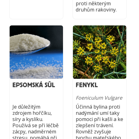
proti některým
druhům rakoviny.
EPSOMSKÁ SŮL
FENYKL
Foeniculum Vulgare
Je důležitým
Účinná bylina proti
zdrojem hořčíku,
nadýmání umí taky
síry a kyslíku.
pomoci při kašli a ke
Používá se při léčbě
zlepšení trávení.
zácpy, nadměrném
Rovněž zvyšuje
stresu, pomáhá při
tvorbu mateřského