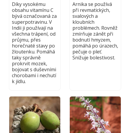
Díky vysokému
Arnika se používá
obsahu vitamínu C
při revmatických,
bývá označovaná za
svalových a
superpotravinu. V
kloubních
Indii ji používají na
problémech. Rovněž
všechna trápení, od
zmírňuje zánět při
průjmu, přes
bodnutí hmyzem,
horečnaté stavy po
pomáhá po úrazech,
žloutenku. Pomáhá
pečuje o pleť.
taky správně
Snižuje bolestivost.
prokrvit mozek,
bojovat s duševními
chorobami i nechutí
k jídlu.