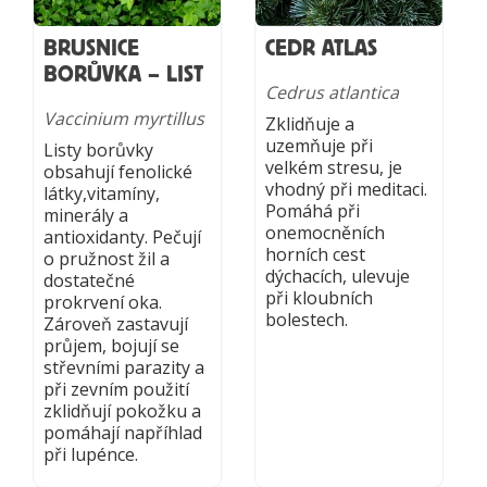
BRUSNICE
CEDR ATLAS
BORŮVKA – LIST
Cedrus atlantica
Vaccinium myrtillus
Zklidňuje a
uzemňuje při
Listy borůvky
velkém stresu, je
obsahují fenolické
vhodný při meditaci.
látky,vitamíny,
Pomáhá při
minerály a
onemocněních
antioxidanty. Pečují
horních cest
o pružnost žil a
dýchacích, ulevuje
dostatečné
při kloubních
prokrvení oka.
bolestech.
Zároveň zastavují
průjem, bojují se
střevními parazity a
při zevním použití
zklidňují pokožku a
pomáhají napříhlad
při lupénce.