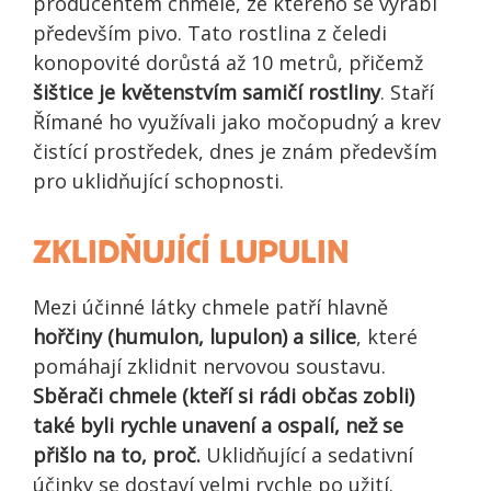
producentem chmele, ze kterého se vyrábí
především pivo. Tato rostlina z čeledi
konopovité dorůstá až 10 metrů, přičemž
šištice je květenstvím samičí rostliny
. Staří
Římané ho využívali jako močopudný a krev
čistící prostředek, dnes je znám především
pro uklidňující schopnosti.
ZKLIDŇUJÍCÍ LUPULIN
Mezi účinné látky chmele patří hlavně
hořčiny (humulon, lupulon) a silice
, které
pomáhají zklidnit nervovou soustavu.
Sběrači chmele (kteří si rádi občas zobli)
také byli rychle unavení a ospalí, než se
přišlo na to, proč.
Uklidňující a sedativní
účinky se dostaví velmi rychle po užití.