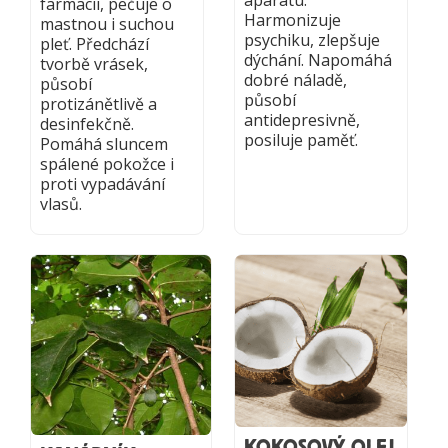
farmacii, pečuje o
Harmonizuje
mastnou i suchou
psychiku, zlepšuje
pleť. Předchází
dýchání. Napomáhá
tvorbě vrásek,
dobré náladě,
působí
působí
protizánětlivě a
antidepresivně,
desinfekčně.
posiluje paměť.
Pomáhá sluncem
spálené pokožce i
proti vypadávání
vlasů.
KOKOSOVÝ OLEJ