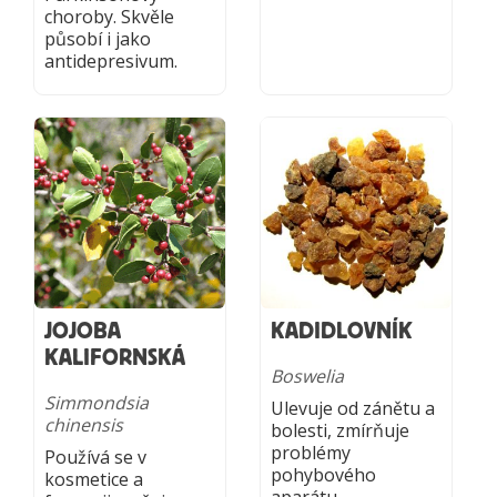
choroby. Skvěle
působí i jako
antidepresivum.
JOJOBA
KADIDLOVNÍK
KALIFORNSKÁ
Boswelia
Simmondsia
Ulevuje od zánětu a
chinensis
bolesti, zmírňuje
problémy
Používá se v
pohybového
kosmetice a
aparátu.