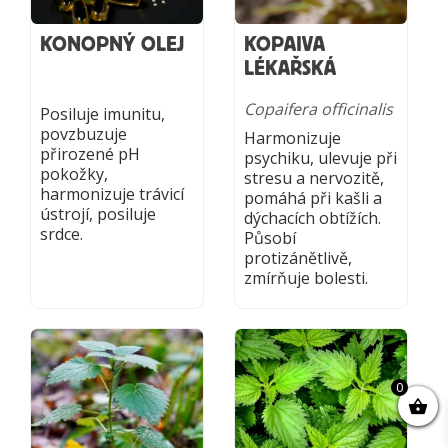
KONOPNÝ OLEJ
KOPAIVA
LÉKAŘSKÁ
Copaifera officinalis
Posiluje imunitu,
povzbuzuje
Harmonizuje
přirozené pH
psychiku, ulevuje při
pokožky,
stresu a nervozitě,
harmonizuje trávicí
pomáhá při kašli a
ústrojí, posiluje
dýchacích obtížích.
srdce.
Působí
protizánětlivě,
zmírňuje bolesti.
0