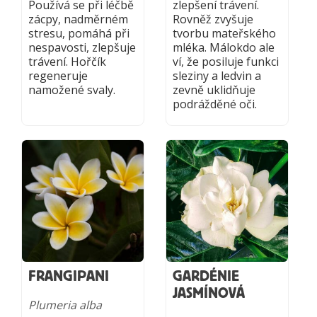
Používá se při léčbě
zlepšení trávení.
zácpy, nadměrném
Rovněž zvyšuje
stresu, pomáhá při
tvorbu mateřského
nespavosti, zlepšuje
mléka. Málokdo ale
trávení. Hořčík
ví, že posiluje funkci
regeneruje
sleziny a ledvin a
namožené svaly.
zevně uklidňuje
podrážděné oči.
FRANGIPANI
GARDÉNIE
JASMÍNOVÁ
Plumeria alba