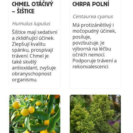
CHMEL OTÁČIVÝ
CHRPA POLNÍ
– ŠIŠTICE
Centaurea cyanus
Humulus lupulus
Má protizánětlivý i
močopudný účinek,
Šištice mají sedativní
posiluje,
a zklidňující účinek.
povzbuzuje. Je
Zlepšují kvalitu
výborná na léčbu
spánku, prospívají
očních nemocí.
trávení. Chmel je
Podporuje trávení a
také skvělý
rekonvalescenci.
antioxidant, zvyšuje
obranyschopnost
organismu.