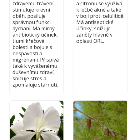
zdravému trávení,
a citronu se využívá
stimuluje krevní
k léčbě akné a také
oběh, posiluje
v boji proti celulitidě.
správnou funkci
Má antiseptické
dýchání. Má mírný
účinky, snižuje
antibiotický účinek,
záněty hlavně v
tlumí křečové
oblasti ORL.
bolesti a bojuje s
nespavostí a
migrénami. Přispívá
také k vyváženému
duševnímu zdraví,
snižuje stres a
zpomaluje stárnutí.