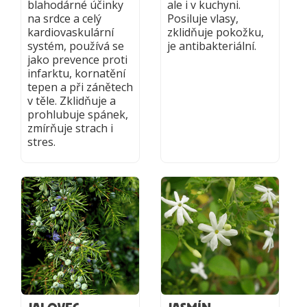
blahodárné účinky
ale i v kuchyni.
na srdce a celý
Posiluje vlasy,
kardiovaskulární
zklidňuje pokožku,
systém, používá se
je antibakteriální.
jako prevence proti
infarktu, kornatění
tepen a při zánětech
v těle. Zklidňuje a
prohlubuje spánek,
zmírňuje strach i
stres.