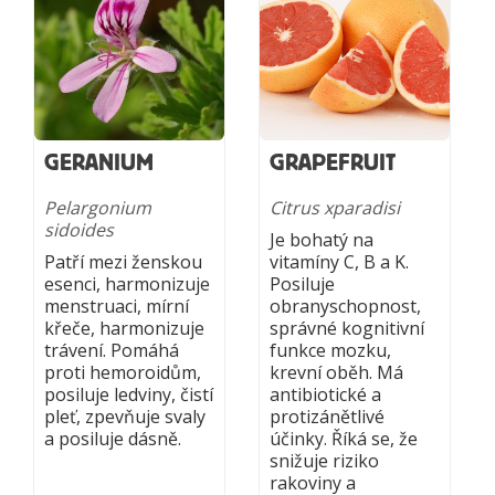
GERANIUM
GRAPEFRUIT
Pelargonium
Citrus xparadisi
sidoides
Je bohatý na
Patří mezi ženskou
vitamíny C, B a K.
esenci, harmonizuje
Posiluje
menstruaci, mírní
obranyschopnost,
křeče, harmonizuje
správné kognitivní
trávení. Pomáhá
funkce mozku,
proti hemoroidům,
krevní oběh. Má
posiluje ledviny, čistí
antibiotické a
pleť, zpevňuje svaly
protizánětlivé
a posiluje dásně.
účinky. Říká se, že
snižuje riziko
rakoviny a