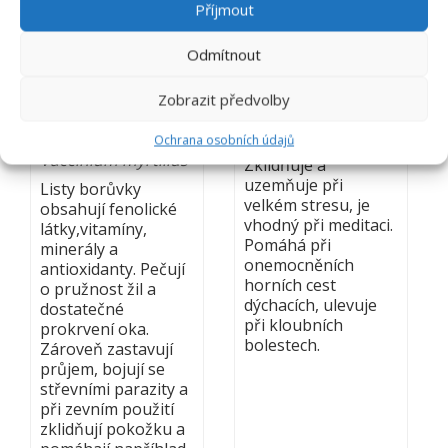
Příjmout
Odmítnout
BRUSNICE
CEDR ATLAS
Zobrazit předvolby
BORŮVKA – LIST
Cedrus atlantica
Ochrana osobních údajů
Vaccinium myrtillus
Zklidňuje a
uzemňuje při
Listy borůvky
velkém stresu, je
obsahují fenolické
vhodný při meditaci.
látky,vitamíny,
Pomáhá při
minerály a
onemocněních
antioxidanty. Pečují
horních cest
o pružnost žil a
dýchacích, ulevuje
dostatečné
při kloubních
prokrvení oka.
bolestech.
Zároveň zastavují
průjem, bojují se
střevními parazity a
při zevním použití
zklidňují pokožku a