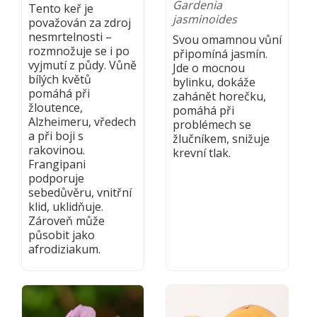
Gardenia
Tento keř je
jasminoides
považován za zdroj
nesmrtelnosti –
Svou omamnou vůní
rozmnožuje se i po
připomíná jasmín.
vyjmutí z půdy. Vůně
Jde o mocnou
bílých květů
bylinku, dokáže
pomáhá při
zahánět horečku,
žloutence,
pomáhá při
Alzheimeru, vředech
problémech se
a při boji s
žlučníkem, snižuje
rakovinou.
krevní tlak.
Frangipani
podporuje
sebedůvěru, vnitřní
klid, uklidňuje.
Zároveň může
působit jako
afrodiziakum.