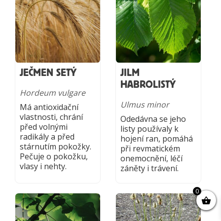
JEČMEN SETÝ
JILM
HABROLISTÝ
Hordeum vulgare
Ulmus minor
Má antioxidační
vlastnosti, chrání
Odedávna se jeho
před volnými
listy používaly k
radikály a před
hojení ran, pomáhá
stárnutím pokožky.
při revmatickém
Pečuje o pokožku,
onemocnění, léčí
vlasy i nehty.
záněty i trávení.
0