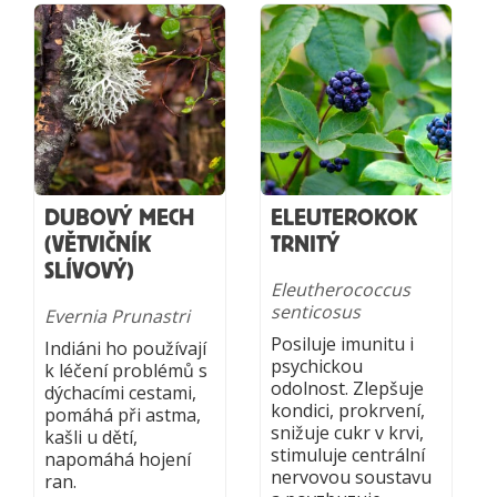
DUBOVÝ MECH
ELEUTEROKOK
(VĚTVIČNÍK
TRNITÝ
SLÍVOVÝ)
Eleutherococcus
senticosus
Evernia Prunastri
Posiluje imunitu i
Indiáni ho používají
psychickou
k léčení problémů s
odolnost. Zlepšuje
dýchacími cestami,
kondici, prokrvení,
pomáhá při astma,
snižuje cukr v krvi,
kašli u dětí,
stimuluje centrální
napomáhá hojení
nervovou soustavu
ran.