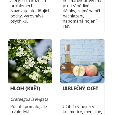
alergiích a kožních
heřmánek pravý má
problémech.
protizánětlivé
Navozuje uklidňující
účinky, zejména při
pocity, vyrovnává
nachlazení,
psychiku.
napomáhá hojení
ran.
HLOH (KVĚT)
JABLEČNÝ OCET
Crataegus laevigata
Působí pomalu, ale
Užitečný nejen v
trvale. Má
kosmetice, medicíně,