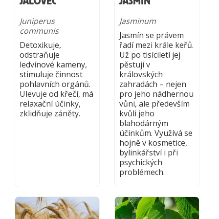
JALOVEC
JASMÍN
Juniperus
Jasminum
communis
Jasmín se právem
Detoxikuje,
řadí mezi krále keřů.
odstraňuje
Už po tisíciletí jej
ledvinové kameny,
pěstují v
stimuluje činnost
královských
pohlavních orgánů.
zahradách – nejen
Ulevuje od křečí, má
pro jeho nádhernou
relaxační účinky,
vůni, ale především
zklidňuje záněty.
kvůli jeho
blahodárným
účinkům. Využívá se
hojně v kosmetice,
bylinkářství i při
psychických
problémech.