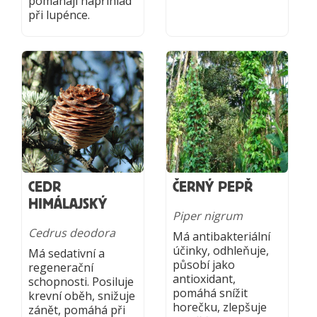
pomáhají napříhlad
při lupénce.
CEDR
ČERNÝ PEPŘ
HIMÁLAJSKÝ
Piper nigrum
Cedrus deodora
Má antibakteriální
účinky, odhleňuje,
Má sedativní a
působí jako
regenerační
antioxidant,
schopnosti. Posiluje
pomáhá snížit
krevní oběh, snižuje
horečku, zlepšuje
zánět, pomáhá při