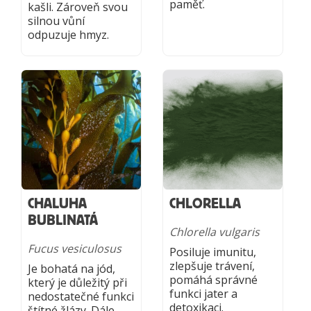
paměť.
kašli. Zároveň svou
silnou vůní
odpuzuje hmyz.
CHALUHA
CHLORELLA
BUBLINATÁ
Chlorella vulgaris
Fucus vesiculosus
Posiluje imunitu,
zlepšuje trávení,
Je bohatá na jód,
pomáhá správné
který je důležitý při
funkci jater a
nedostatečné funkci
detoxikaci.
štítné žlázy. Dále