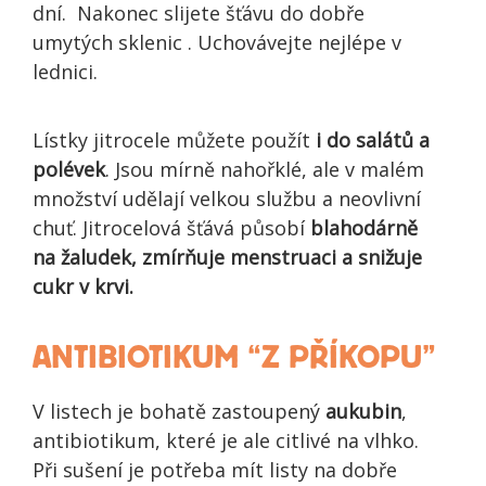
dní. Nakonec slijete šťávu do dobře
umytých sklenic . Uchovávejte nejlépe v
lednici.
Lístky jitrocele můžete použít
i do salátů a
polévek
. Jsou mírně nahořklé, ale v malém
množství udělají velkou službu a neovlivní
chuť. Jitrocelová šťává působí
blahodárně
na žaludek, zmírňuje menstruaci a snižuje
cukr v krvi.
ANTIBIOTIKUM “Z PŘÍKOPU”
V listech je bohatě zastoupený
aukubin
,
antibiotikum, které je ale citlivé na vlhko.
Při sušení je potřeba mít listy na dobře