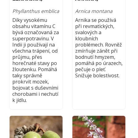
Phyllanthus emblica
Arnica montana
Díky vysokému
Arnika se používá
obsahu vitamínu C
při revmatických,
bývá označovaná za
svalových a
superpotravinu. V
kloubních
Indii ji používají na
problémech. Rovněž
všechna trápení, od
zmírňuje zánět při
průjmu, přes
bodnutí hmyzem,
horečnaté stavy po
pomáhá po úrazech,
žloutenku. Pomáhá
pečuje o pleť.
taky správně
Snižuje bolestivost.
prokrvit mozek,
bojovat s duševními
chorobami i nechutí
k jídlu.