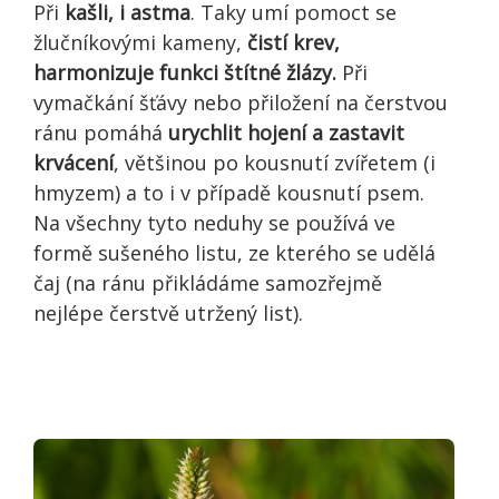
Při
kašli, i astma
. Taky umí pomoct se
žlučníkovými kameny,
čistí krev,
harmonizuje funkci štítné žlázy.
Při
vymačkání šťávy nebo přiložení na čerstvou
ránu pomáhá
urychlit hojení a zastavit
krvácení
, většinou po kousnutí zvířetem (i
hmyzem) a to i v případě kousnutí psem.
Na všechny tyto neduhy se používá ve
formě sušeného listu, ze kterého se udělá
čaj (na ránu přikládáme samozřejmě
nejlépe čerstvě utržený list).