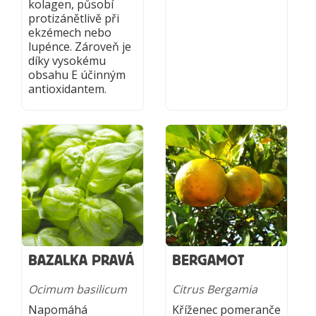
kolagen, působí
protizánětlivě při
ekzémech nebo
lupénce. Zároveň je
díky vysokému
obsahu E účinným
antioxidantem.
BAZALKA PRAVÁ
BERGAMOT
Ocimum basilicum
Citrus Bergamia
Napomáhá
Kříženec pomeranče