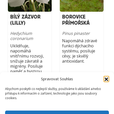
BÍLÝ ZÁZVOR
BOROVICE
(LILLY)
PŘÍMOŘSKÁ
Hedychium
Pinus pinaster
coronarium
Napomáhá zdravé
Uklidňuje,
funkci dýchacího
napomáhá
systému, posiluje
vnitřnímu rozvoji,
cévy, je skvělý
snižuje závratě a
antioxidant.
migrény. Posiluje
paměť a bystrou
mysl.
Spravovat Souhlas
Abychom poskytli co nejlepší služby, používáme k ukládání a/nebo
přístupu k informacím o zařízení, technologie jako jsou soubory
cookies.