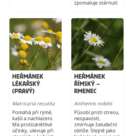
zpomaluje stárnutí.
HEŘMÁNEK
HEŘMÁNEK
LÉKAŘSKÝ
ŘÍMSKÝ –
(PRAVÝ)
RMENEC
Matricaria recutita
Anthemis nobilis
Pomáhá při rýmě,
Působí proti stresu,
kašli a nachlazení.
nespavosti,
Má protizánětlivé
zmírňuje žaludeční
účinky, ulevuje při
obtíže. Stejně jako