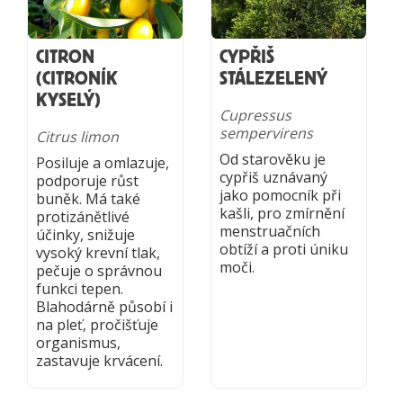
CITRON
CYPŘIŠ
(CITRONÍK
STÁLEZELENÝ
KYSELÝ)
Cupressus
sempervirens
Citrus limon
Od starověku je
Posiluje a omlazuje,
cypřiš uznávaný
podporuje růst
jako pomocník při
buněk. Má také
kašli, pro zmírnění
protizánětlivé
menstruačních
účinky, snižuje
obtíží a proti úniku
vysoký krevní tlak,
moči.
pečuje o správnou
funkci tepen.
Blahodárně působí i
na pleť, pročišťuje
organismus,
zastavuje krvácení.