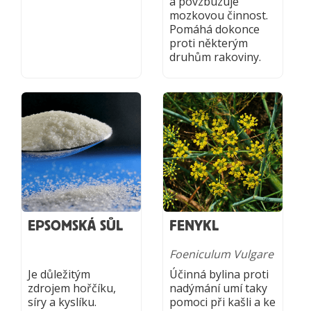
a povzbuzuje
mozkovou činnost.
Pomáhá dokonce
proti některým
druhům rakoviny.
EPSOMSKÁ SŮL
FENYKL
Foeniculum Vulgare
Je důležitým
Účinná bylina proti
zdrojem hořčíku,
nadýmání umí taky
síry a kyslíku.
pomoci při kašli a ke