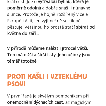
král cest. Jde o
vytrvalou bylinu, která je
poměrně odolná
a dobře snáší i núnavné
slunce. Protože je hojně rozšířený v celé
Evropě i Asii, jen vyjímečně se cíleně
pěstuje. Většinou ho prostě stačí
sbírat od
května do září
…
V přírodě můžeme nalézt i jitrocel větší.
Ten má nižší a širší listy. Jeho účinky jsou
téměř totožné.
PROTI KAŠLI I VZTEKLÉMU
PSOVI
V první řadě je skvělým pomocníkem při
onemocnění dýchacích cest
, až magickým.