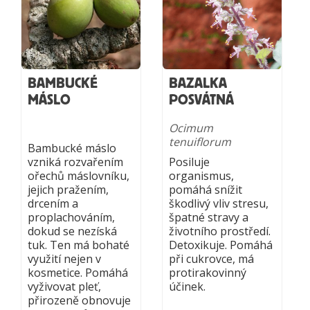
BAMBUCKÉ
BAZALKA
MÁSLO
POSVÁTNÁ
Ocimum
tenuiflorum
Bambucké máslo
vzniká rozvařením
Posiluje
ořechů máslovníku,
organismus,
jejich pražením,
pomáhá snížit
drcením a
škodlivý vliv stresu,
proplachováním,
špatné stravy a
dokud se nezíská
životního prostředí.
tuk. Ten má bohaté
Detoxikuje. Pomáhá
využití nejen v
při cukrovce, má
kosmetice. Pomáhá
protirakovinný
vyživovat pleť,
účinek.
přirozeně obnovuje