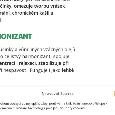
účinky, omezuje tvorbu vrásek
.
mání, chronickém kašli
a
t.
MONIZANT
účinky a vůni jiných vzácných olejů
ako celistvý harmonizant, spojuje
ntraci i relaxaci, stabilizuje při
ři nespavosti. Funguje i jako
lehké
y a používá se při různých magických
Spravovat Souhlas
chom poskytli co nejlepší služby, používáme k ukládání a/nebo přístupu k
ormacím o zařízení, technologie jako jsou soubory cookies.