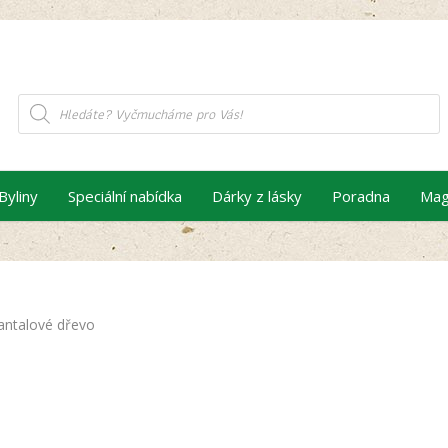
Products
search
Byliny
Speciální nabídka
Dárky z lásky
Poradna
Mag
antalové dřevo