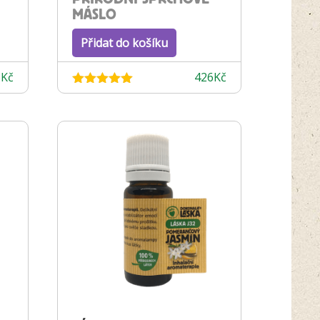
MÁSLO
Přidat do košíku
6
Kč
426
Kč
Hodnocení
4.92
z 5