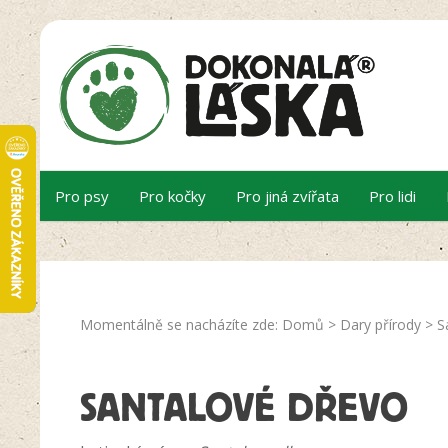
Pro psy
Pro kočky
Pro jiná zvířata
Pro lidi
Momentálně se nacházíte zde:
Domů
>
Dary přírody
>
S
SANTALOVÉ DŘEVO