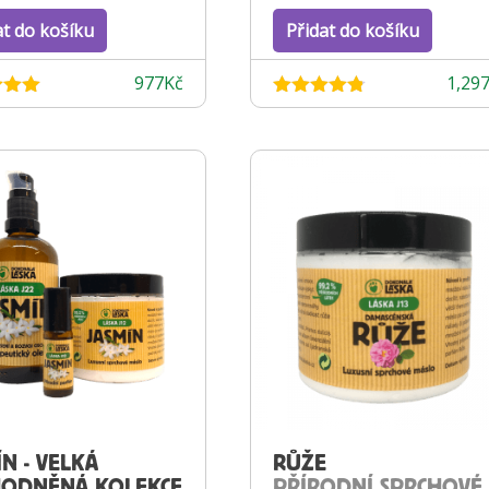
at do košíku
Přidat do košíku
977
Kč
1,29
ení
Hodnocení
 5
4.73
z 5
ÍN - VELKÁ
RŮŽE
ODNĚNÁ KOLEKCE
PŘÍRODNÍ SPRCHOVÉ