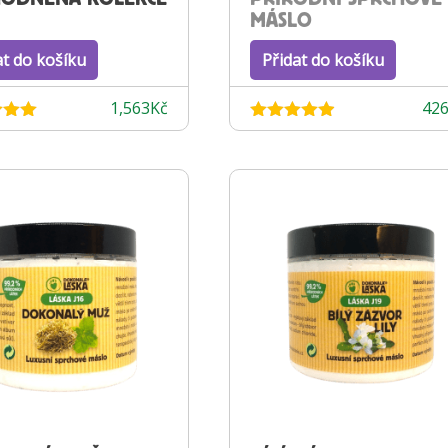
MÁSLO
at do košíku
Přidat do košíku
1,563
Kč
42
ení
Hodnocení
 5
4.87
z 5