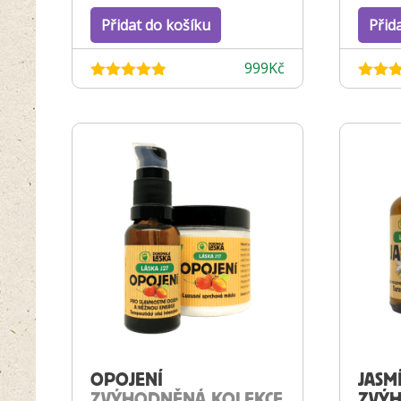
Přidat do košíku
Přid
999
Kč
Hodnocení
Hodnoc
4.82
z 5
5.00
z
OPOJENÍ
JASM
ZVÝHODNĚNÁ KOLEKCE
ZVÝH