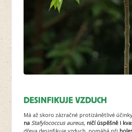
DESINFIKUJE VZDUCH
Má až skoro zázračné protizánětlivé účink
na
Stafylococcus aureus,
ničí úspěšně i kva
dřeva desinfikuje vzduch, pomáhá při
bole