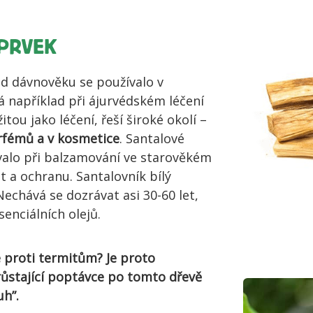
 PRVEK
od dávnověku se používalo v
á například při ájurvédském léčení
tou jako léčení, řeší široké okolí –
rfémů a v kosmetice
. Santalové
valo při balzamování ve starověkém
 a ochranu. Santalovník bílý
echává se dozrávat asi 30-60 let,
senciálních olejů.
é proti termitům? Je proto
růstající poptávce po tomto dřevě
uh”.