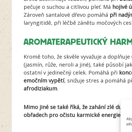
pečuje o suchou a citlivou pleť. Má
hojivé 
Zároveň santalové dřevo pomáhá
při nadý
laryngitidě, při léčbě zánětu močových ces
AROMATERAPEUTICKÝ HAR
Kromě toho, že skvěle vyvažuje a doplňuje 
(jasmín, růže, neroli a jiné), také působí j
ostatní v jedinečný celek. Pomáhá při
konce
emočním vypětí
, snižuje stres a pomáhá p
afrodiziakum
.
Mimo jiné se také říká, že zahání zlé duch
obřadech pro očistu karmické energie
Aby
inf