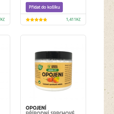
Přidat do košíku
7
Kč
1,411
Kč
Hodnocení
4.78
z 5
OPOJENÍ
PŘÍRODNÍ SPRCHOVÉ