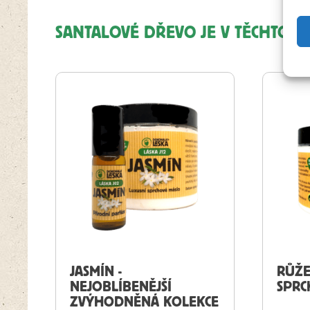
SANTALOVÉ DŘEVO JE V TĚCHTO P
JASMÍN -
RŮŽE
NEJOBLÍBENĚJŠÍ
SPRC
ZVÝHODNĚNÁ KOLEKCE