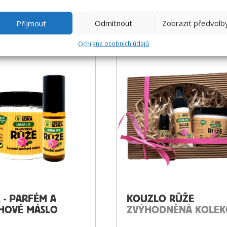
Příjmout
Odmítnout
Zobrazit předvolb
ŘÍPRAVCÍCH DOKONALÉ LÁSKY:
Ochrana osobních údajů
 - PARFÉM A
KOUZLO RŮŽE
HOVÉ MÁSLO
ZVÝHODNĚNÁ KOLEK