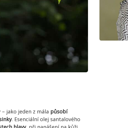
y – jako jeden z mála
působí
sinky
. Esenciální olej santalového
stech hlavy
, při nanášení na kůži