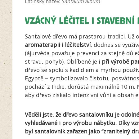
Latinský název:
Santalum album
VZÁCNÝ LÉČITEL I STAVEBNÍ
Santalové dřevo má prastarou tradici. Už 
aromaterapii i léčitelství
, dodnes se využív
(ájurvéda považuje prevenci za stejně důleži
stravu, pohyb). Oblíbené je i
při výrobě pa
dřevo se spolu s kadidlem a myrhou použí
Egyptě – symbolizovalo čistotu, posvátnost
pochází z Indie, dorůstá maximálně 10 m. N
aby dřevo získalo intenzivní vůni a obsah e
Věděli jste, že dřevo santalovníku je odoln
vyhledávané i pro výrobu nábytku. Díky vz
byl santalovník zařazen jako “zranitelný dr