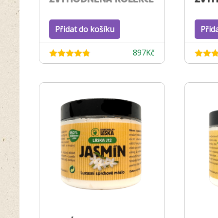
Přidat do košíku
Přid
897
Kč
Hodnocení
Hodnoc
4.75
z 5
4.97
z