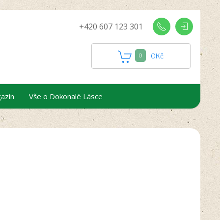
+420 607 123 301
0
Kč
0
azín
Vše o Dokonalé Lásce