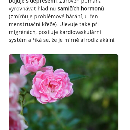
bojuje s depresemi
. Zároveň pomáhá
vyrovnávat hladinu
samičích hormonů
(zmírňuje problémové hárání, u žen
menstruační křeče). Ulevuje také při
migrénách, posiluje kardiovaskulární
systém a říká se, že je mírně afrodiziakální.