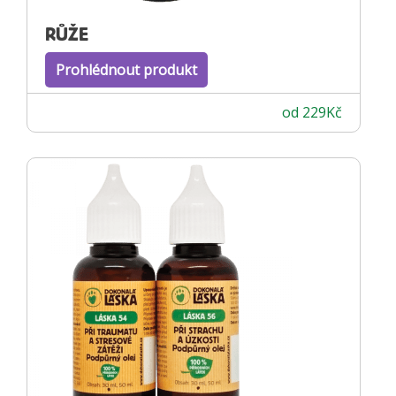
RŮŽE
Prohlédnout produkt
od
229
Kč