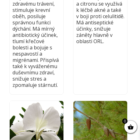
zdravému trávení,
a citronu se využívá
stimuluje krevní
k léčbě akné a také
oběh, posiluje
v boji proti celulitidě.
správnou funkci
Má antiseptické
dýchání. Má mírný
účinky, snižuje
antibiotický účinek,
záněty hlavně v
tlumí křečové
oblasti ORL.
bolesti a bojuje s
nespavostí a
migrénami. Přispívá
také k vyváženému
duševnímu zdraví,
snižuje stres a
zpomaluje stárnutí.
0