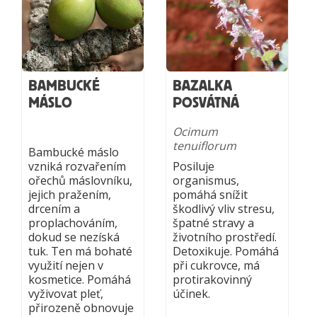
BAMBUCKÉ
BAZALKA
MÁSLO
POSVÁTNÁ
Ocimum
tenuiflorum
Bambucké máslo
vzniká rozvařením
Posiluje
ořechů máslovníku,
organismus,
jejich pražením,
pomáhá snížit
drcením a
škodlivý vliv stresu,
proplachováním,
špatné stravy a
dokud se nezíská
životního prostředí.
tuk. Ten má bohaté
Detoxikuje. Pomáhá
využití nejen v
při cukrovce, má
kosmetice. Pomáhá
protirakovinný
vyživovat pleť,
účinek.
přirozeně obnovuje