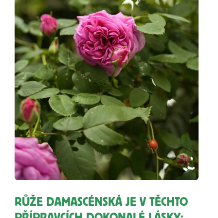
RŮŽE DAMASCÉNSKÁ JE V TĚCHTO