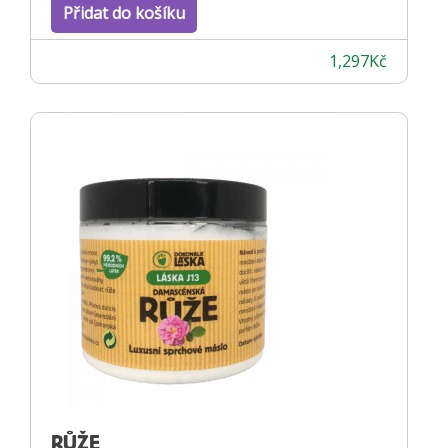
Přidat do košíku
1,297
Kč
RŮŽE