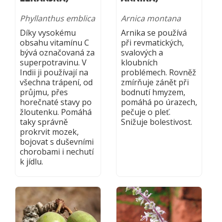
Phyllanthus emblica
Arnica montana
Díky vysokému
Arnika se používá
obsahu vitamínu C
při revmatických,
bývá označovaná za
svalových a
superpotravinu. V
kloubních
Indii ji používají na
problémech. Rovněž
všechna trápení, od
zmírňuje zánět při
průjmu, přes
bodnutí hmyzem,
horečnaté stavy po
pomáhá po úrazech,
žloutenku. Pomáhá
pečuje o pleť.
taky správně
Snižuje bolestivost.
prokrvit mozek,
bojovat s duševními
chorobami i nechutí
k jídlu.