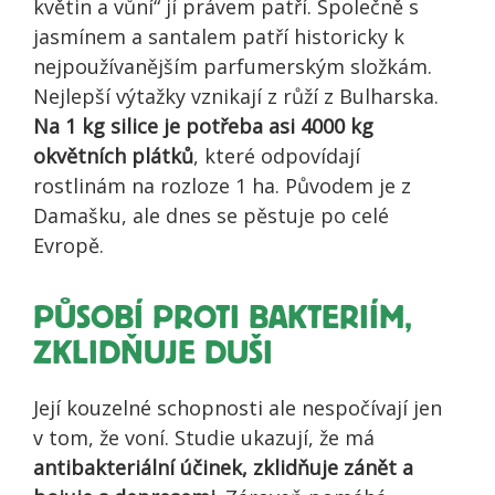
květin a vůní“ jí právem patří. Společně s
jasmínem a santalem patří historicky k
nejpoužívanějším parfumerským složkám.
Nejlepší výtažky vznikají z růží z Bulharska.
Na 1 kg silice je potřeba asi 4000 kg
okvětních plátků
, které odpovídají
rostlinám na rozloze 1 ha. Původem je z
Damašku, ale dnes se pěstuje po celé
Evropě.
PŮSOBÍ PROTI BAKTERIÍM,
ZKLIDŇUJE DUŠI
Její kouzelné schopnosti ale nespočívají jen
v tom, že voní. Studie ukazují, že má
antibakteriální účinek, zklidňuje zánět a