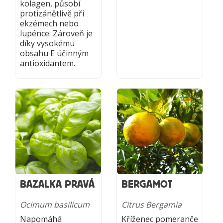
kolagen, působí
protizánětlivě při
ekzémech nebo
lupénce. Zároveň je
díky vysokému
obsahu E účinným
antioxidantem.
BAZALKA PRAVÁ
BERGAMOT
Ocimum basilicum
Citrus Bergamia
Napomáhá
Kříženec pomeranče