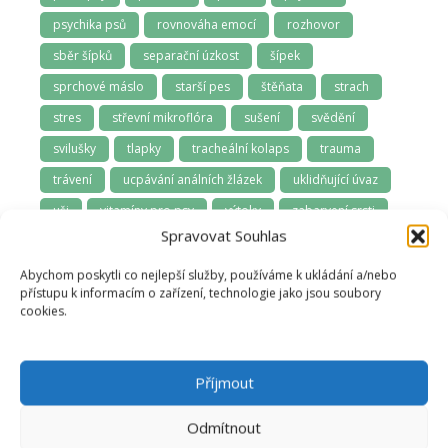
psychika psů
rovnováha emocí
rozhovor
sběr šípků
separační úzkost
šípek
sprchové máslo
starší pes
štěňata
strach
stres
střevní mikroflóra
sušení
svědění
svilušky
tlapky
tracheální kolaps
trauma
trávení
ucpávání análních žlázek
uklidňující úvaz
uši
vitamíny pro psy
výtoky
zabarvení srsti
Spravovat Souhlas
zablešení
záchrana zvířat
zánět dásní
zápach z tlamy
závodní psi
zima
Abychom poskytli co nejlepší služby, používáme k ukládání a/nebo
přístupu k informacím o zařízení, technologie jako jsou soubory
zoofarmakognozie
zubní kámen
zuby
cookies.
zuby a dásně
zúžená průdušnice
zvládání samoty
Příjmout
Odmítnout