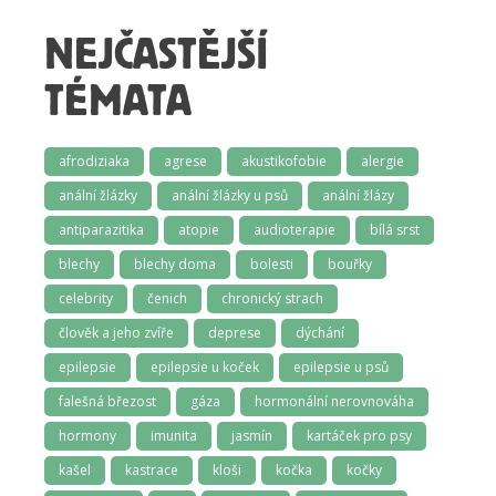
NEJČASTĚJŠÍ
TÉMATA
afrodiziaka
agrese
akustikofobie
alergie
anální žlázky
anální žlázky u psů
anální žlázy
antiparazitika
atopie
audioterapie
bílá srst
blechy
blechy doma
bolesti
bouřky
celebrity
čenich
chronický strach
člověk a jeho zvíře
deprese
dýchání
epilepsie
epilepsie u koček
epilepsie u psů
falešná březost
gáza
hormonální nerovnováha
hormony
imunita
jasmín
kartáček pro psy
kašel
kastrace
kloši
kočka
kočky