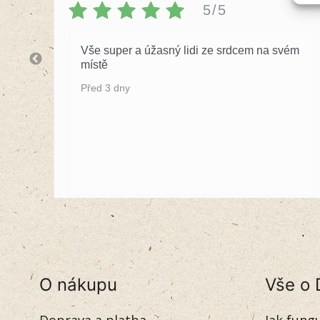
5/5
Vše super a úžasný lidi ze srdcem na svém
místě
Před 3 dny
O nákupu
Vše o 
Doprava a platba
Jak fung