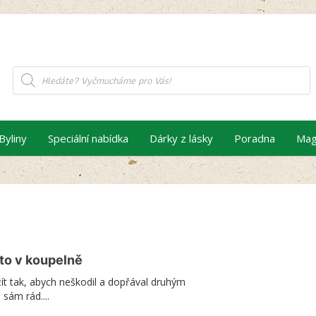
Products
search
Byliny
Speciální nabídka
Dárky z lásky
Poradna
Mag
 to v koupelně
ít tak, abych neškodil a dopřával druhým
sám rád....