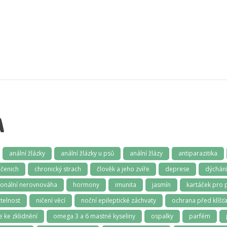
A
anální žlázky
anální žlázky u psů
anální žlázy
antiparazitika
čenich
chronický strach
člověk a jeho zvíře
deprese
dýchán
onální nerovnováha
hormony
imunita
jasmín
kartáček pro 
telnost
ničení věcí
noční epileptické záchvaty
ochrana před klíšťa
e ke zklidnění
omega 3 a 6 mastné kyseliny
ospalky
parfém