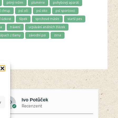
pitný režim
plumérie
pohybový aparát
í chrup
psí oči
psí oko
psí sportovci
 úzkost
šípek
sprchové máslo
starší pes
ma
trávení
ucpávání análních žlázek
ápach z tlamy
závodní psi
zima
Ivo Potůček
y
Recenzent