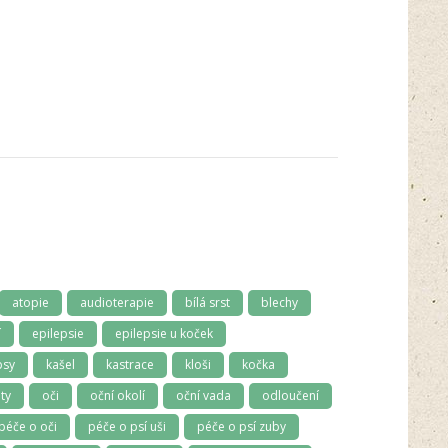
atopie
audioterapie
bílá srst
blechy
í
epilepsie
epilepsie u koček
psy
kašel
kastrace
kloši
kočka
ty
oči
oční okolí
oční vada
odloučení
péče o oči
péče o psí uši
péče o psí zuby