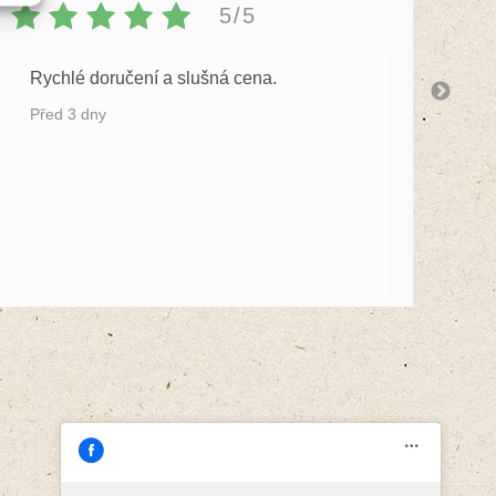
5/5
Rychlé doručení a slušná cena.
S 
by
Před 3 dny
Př