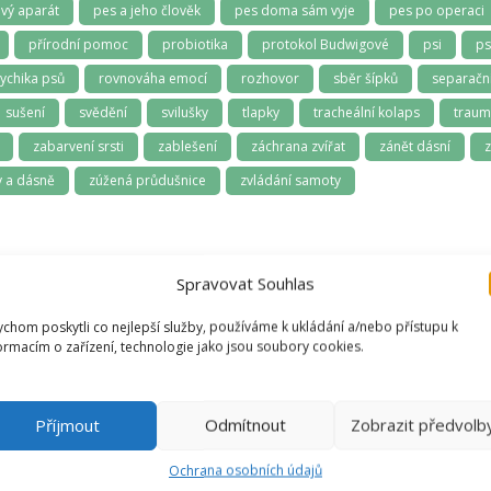
vý aparát
pes a jeho člověk
pes doma sám vyje
pes po operaci
přírodní pomoc
probiotika
protokol Budwigové
psi
ps
ychika psů
rovnováha emocí
rozhovor
sběr šípků
separační
sušení
svědění
svilušky
tlapky
tracheální kolaps
trau
zabarvení srsti
zablešení
záchrana zvířat
zánět dásní
z
 a dásně
zúžená průdušnice
zvládání samoty
Spravovat Souhlas
chom poskytli co nejlepší služby, používáme k ukládání a/nebo přístupu k
ormacím o zařízení, technologie jako jsou soubory cookies.
Vendula
Příjmout
Odmítnout
Zobrazit předvolb
Recenzent
Ochrana osobních údajů