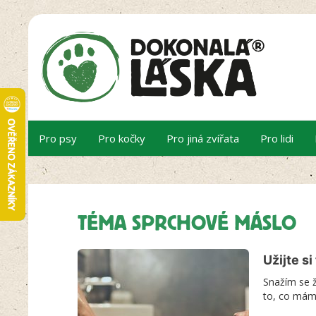
Pro psy
Pro kočky
Pro jiná zvířata
Pro lidi
TÉMA SPRCHOVÉ MÁSLO
Užijte si
Snažím se ž
to, co mám 