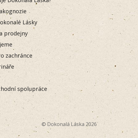
akognozie
okonalé Lásky
 a prodejny
jeme
o zachránce
rináře
y
hodní spolupráce
© Dokonalá Láska 2026