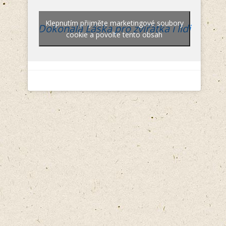
Klepnutím přijměte marketingové soubory
Dokonalá Láska pro zvířátka i lidi
cookie a povolte tento obsah