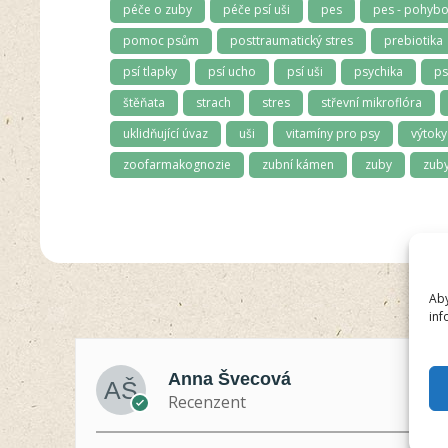
péče o zuby
péče psí uši
pes
pes - pohybo
pomoc psům
posttraumatický stres
prebiotika
psí tlapky
psí ucho
psí uši
psychika
ps
štěňata
strach
stres
střevní mikroflóra
uklidňující úvaz
uši
vitamíny pro psy
výtoky
zoofarmakognozie
zubní kámen
zuby
zuby
Aby
inf
Anna Švecová
Recenzent