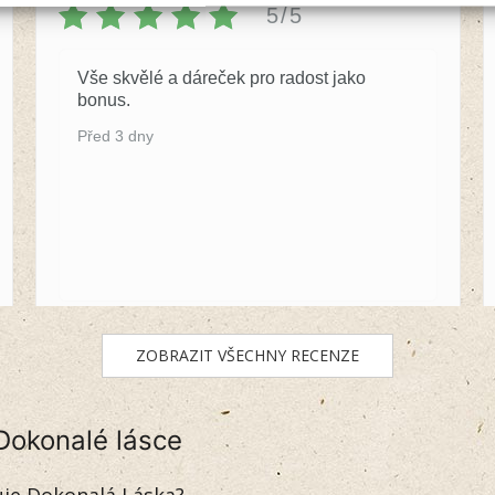
5/5
Vše skvělé a dáreček pro radost jako
bonus.
Před 3 dny
ZOBRAZIT VŠECHNY RECENZE
Dokonalé lásce
uje Dokonalá Láska?