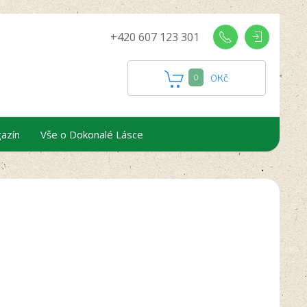
+420 607 123 301
0
Kč
0
azín
Vše o Dokonalé Lásce