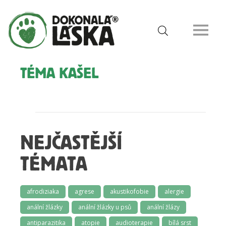
TÉMA KAŠEL
NEJČASTĚJŠÍ
TÉMATA
afrodiziaka
agrese
akustikofobie
alergie
anální žlázky
anální žlázky u psů
anální žlázy
antiparazitika
atopie
audioterapie
bílá srst