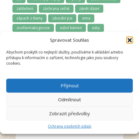
zablešení
záchrana zvířat
zánět dásní
zápach z tlamy
závodní psi
zima
zoofarmakognozie
zubní kámen
zuby
zuby a dásně
zúžená průdušnice
zvládání samoty
Spravovat Souhlas
Abychom poskytli co nejlepší služby, používáme k ukládání a/nebo
přístupu k informacím o zařízení, technologie jako jsou soubory
cookies.
Příjmout
Odmítnout
Anna Švecová
Recenzent
Zobrazit předvolby
Ochrana osobních údajů
5/5