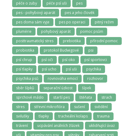
péče o zuby
péče psí uši
pes
pes - pohybový aparát
pes a jeho člověk
pes doma sám vyje
pes po operaci
pitný režim
plumérie
pohybový aparát
pomoc psům
posttraumatický stres
prebiotika
přírodní pomoc
probiotika
protokol Budwigové
psi
psí chrup
psí oči
psí oko
psí sportovci
psí tlapky
psí ucho
psí uši
psychika
psychika psů
rovnováha emocí
rozhovor
sběr šípků
separační úzkost
šípek
sprchové máslo
starší pes
štěňata
strach
stres
střevní mikroflóra
sušení
svědění
svilušky
tlapky
tracheální kolaps
trauma
trávení
ucpávání análních žlázek
uklidňující úvaz
uši
vitamíny pro psy
výtoky
zabarvení srsti