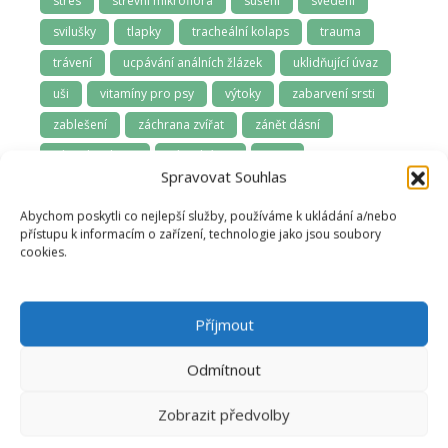
stres
střevní mikroflóra
sušení
svědění
svilušky
tlapky
tracheální kolaps
trauma
trávení
ucpávání análních žlázek
uklidňující úvaz
uši
vitamíny pro psy
výtoky
zabarvení srsti
zablešení
záchrana zvířat
zánět dásní
zápach z tlamy
závodní psi
zima
Spravovat Souhlas
zoofarmakognozie
zubní kámen
zuby
Abychom poskytli co nejlepší služby, používáme k ukládání a/nebo
zuby a dásně
zúžená průdušnice
zvládání samoty
přístupu k informacím o zařízení, technologie jako jsou soubory
cookies.
Příjmout
Odmítnout
Zobrazit předvolby
Anna Švecová