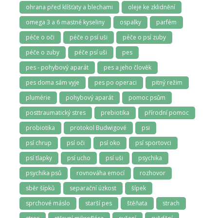
ohrana před klíšťaty a blechami
oleje ke zklidnění
omega 3 a 6 mastné kyseliny
ospalky
parfém
péče o oči
péče o psí uši
péče o psí zuby
péče o zuby
péče psí uši
pes
pes - pohybový aparát
pes a jeho člověk
pes doma sám vyje
pes po operaci
pitný režim
plumérie
pohybový aparát
pomoc psům
posttraumatický stres
prebiotika
přírodní pomoc
probiotika
protokol Budwigové
psi
psí chrup
psí oči
psí oko
psí sportovci
psí tlapky
psí ucho
psí uši
psychika
psychika psů
rovnováha emocí
rozhovor
sběr šípků
separační úzkost
šípek
sprchové máslo
starší pes
štěňata
strach