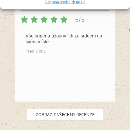
Recenzent
Ochrana osobních údajů
5/5
Vše super a úžasný lidi ze srdcem na
svém místě
Před 3 dny
ZOBRAZIT VŠECHNY RECENZE