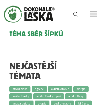
TÉMA SBĚR ŠÍPKŮ
NEJČASTĚJŠÍ
TÉMATA
afrodiziaka
agrese
akustikofobie
alergie
anální žlázky
anální žlázky u psů
anální žlázy
antiparazitika
atopie
audioterapie
bílá srst