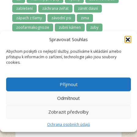
zablešení
záchrana zvířat
zánět dásní
zápach z tlamy
závodní psi
zima
zoofarmakognozie
zubní kámen
zuby
zuby a dásně
zúžená průdušnice
zvládání samoty
Spravovat Souhlas
Abychom poskytli co nejlepší služby, používáme k ukládání a/nebo
přístupu k informacím o zařízení, technologie jako jsou soubory
cookies.
Příjmout
Odmítnout
Pavla Špíková
Recenzent
Zobrazit předvolby
Ochrana osobních údajů
5/5