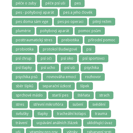
péče o zuby
péče psí uši
pes
pes - pohybový aparát
pes a jeho člověk
pes doma sám vyje
pes po operaci
pitný režim
plumérie
pohybový aparát
pomoc psům
posttraumatický stres
prebiotika
přírodní pomoc
probiotika
protokol Budwigové
psi
psí chrup
psí oči
psí oko
psí sportovci
psí tlapky
psí ucho
psí uši
psychika
psychika psů
rovnováha emocí
rozhovor
sběr šípků
separační úzkost
šípek
sprchové máslo
starší pes
štěňata
strach
stres
střevní mikroflóra
sušení
svědění
svilušky
tlapky
tracheální kolaps
trauma
trávení
ucpávání análních žlázek
uklidňující úvaz
uši
vitamíny pro psy
výtoky
zabarvení srsti