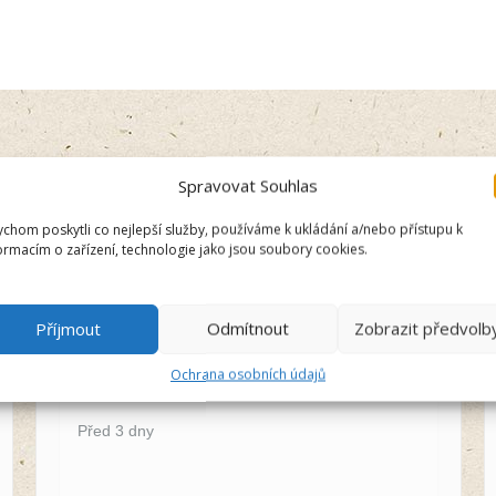
Spravovat Souhlas
Vendula
chom poskytli co nejlepší služby, používáme k ukládání a/nebo přístupu k
Recenzent
ormacím o zařízení, technologie jako jsou soubory cookies.
5/5
Příjmout
Odmítnout
Zobrazit předvolb
Vše skvělé a dáreček pro radost jako
Ochrana osobních údajů
bonus.
Před 3 dny