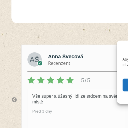
Anna Švecová
Aby
Recenzent
inf
5/5
Vše super a úžasný lidi ze srdcem na svém
místě
Před 3 dny