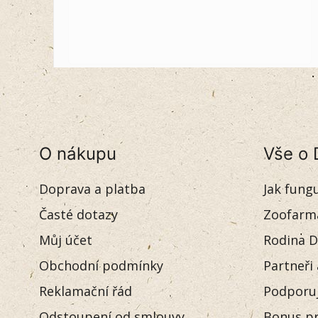
O nákupu
Vše o 
Doprava a platba
Jak fung
Časté dotazy
Zoofarm
Můj účet
Rodina D
Obchodní podmínky
Partneři
Reklamační řád
Podporu
Odstoupení od smlouvy
Bonus pr