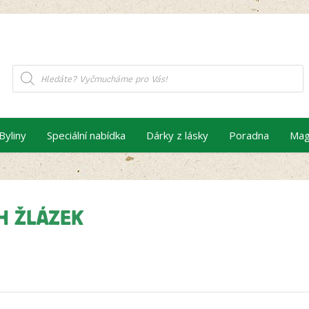
Products
search
Byliny
Speciální nabídka
Dárky z lásky
Poradna
Mag
H ŽLÁZEK