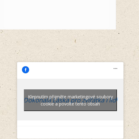
Klepnutím přijměte marketingové soubory
Dokonalá Láska pro zvířátka i lidi
cookie a povolte tento obsah