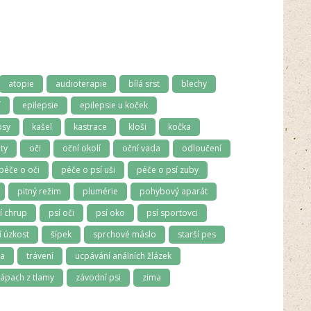
atopie
audioterapie
bílá srst
blechy
í
epilepsie
epilepsie u koček
psy
kašel
kastrace
kloši
kočka
ty
oči
oční okolí
oční vada
odloučení
péče o oči
péče o psí uši
péče o psí zuby
pitný režim
plumérie
pohybový aparát
í chrup
psí oči
psí oko
psí sportovci
 úzkost
šípek
sprchové máslo
starší pes
ma
trávení
ucpávání análních žlázek
ápach z tlamy
závodní psi
zima