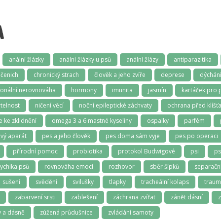
A
anální žlázky
anální žlázky u psů
anální žlázy
antiparazitika
čenich
chronický strach
člověk a jeho zvíře
deprese
dýchán
onální nerovnováha
hormony
imunita
jasmín
kartáček pro 
telnost
ničení věcí
noční epileptické záchvaty
ochrana před klíšťa
e ke zklidnění
omega 3 a 6 mastné kyseliny
ospalky
parfém
vý aparát
pes a jeho člověk
pes doma sám vyje
pes po operaci
přírodní pomoc
probiotika
protokol Budwigové
psi
ps
ychika psů
rovnováha emocí
rozhovor
sběr šípků
separační
sušení
svědění
svilušky
tlapky
tracheální kolaps
trau
zabarvení srsti
zablešení
záchrana zvířat
zánět dásní
z
 a dásně
zúžená průdušnice
zvládání samoty