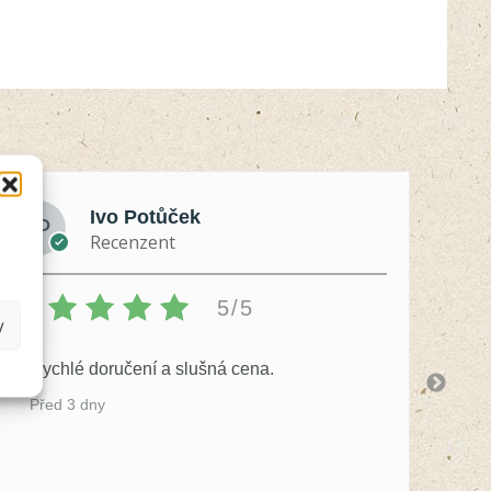
Ivo Potůček
Recenzent
5/5
y
Rychlé doručení a slušná cena.
S 
by
Před 3 dny
Př