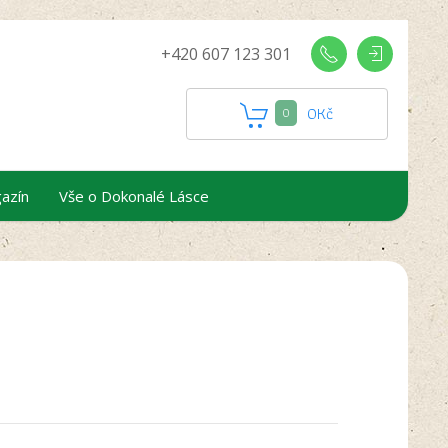
+420 607 123 301
0
Kč
0
azín
Vše o Dokonalé Lásce