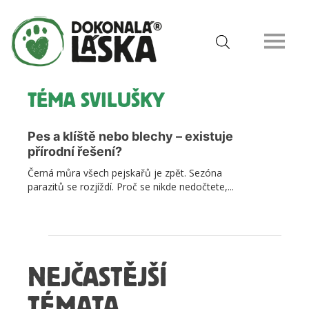
TÉMA SVILUŠKY
Pes a klíště nebo blechy – existuje
přírodní řešení?
Černá můra všech pejskařů je zpět. Sezóna
parazitů se rozjíždí. Proč se nikde nedočtete,...
NEJČASTĚJŠÍ
TÉMATA