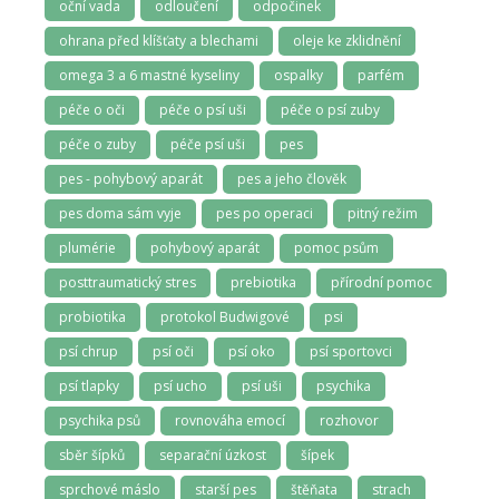
oční vada
odloučení
odpočinek
ohrana před klíšťaty a blechami
oleje ke zklidnění
omega 3 a 6 mastné kyseliny
ospalky
parfém
péče o oči
péče o psí uši
péče o psí zuby
péče o zuby
péče psí uši
pes
pes - pohybový aparát
pes a jeho člověk
pes doma sám vyje
pes po operaci
pitný režim
plumérie
pohybový aparát
pomoc psům
posttraumatický stres
prebiotika
přírodní pomoc
probiotika
protokol Budwigové
psi
psí chrup
psí oči
psí oko
psí sportovci
psí tlapky
psí ucho
psí uši
psychika
psychika psů
rovnováha emocí
rozhovor
sběr šípků
separační úzkost
šípek
sprchové máslo
starší pes
štěňata
strach