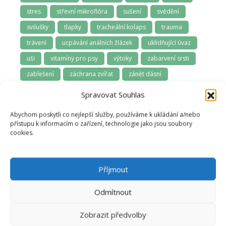
stres
střevní mikroflóra
sušení
svědění
svilušky
tlapky
tracheální kolaps
trauma
trávení
ucpávání análních žlázek
uklidňující úvaz
uši
vitamíny pro psy
výtoky
zabarvení srsti
zablešení
záchrana zvířat
zánět dásní
zápach z tlamy
závodní psi
zima
Spravovat Souhlas
zoofarmakognozie
zubní kámen
zuby
Abychom poskytli co nejlepší služby, používáme k ukládání a/nebo
zuby a dásně
zúžená průdušnice
zvládání samoty
přístupu k informacím o zařízení, technologie jako jsou soubory
cookies.
Příjmout
Odmítnout
Zobrazit předvolby