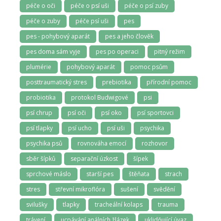
péče o oči
péče o psí uši
péče o psí zuby
péče o zuby
péče psí uši
pes
pes - pohybový aparát
pes a jeho člověk
pes doma sám vyje
pes po operaci
pitný režim
plumérie
pohybový aparát
pomoc psům
posttraumatický stres
prebiotika
přírodní pomoc
probiotika
protokol Budwigové
psi
psí chrup
psí oči
psí oko
psí sportovci
psí tlapky
psí ucho
psí uši
psychika
psychika psů
rovnováha emocí
rozhovor
sběr šípků
separační úzkost
šípek
sprchové máslo
starší pes
štěňata
strach
stres
střevní mikroflóra
sušení
svědění
svilušky
tlapky
tracheální kolaps
trauma
trávení
ucpávání análních žlázek
uklidňující úvaz