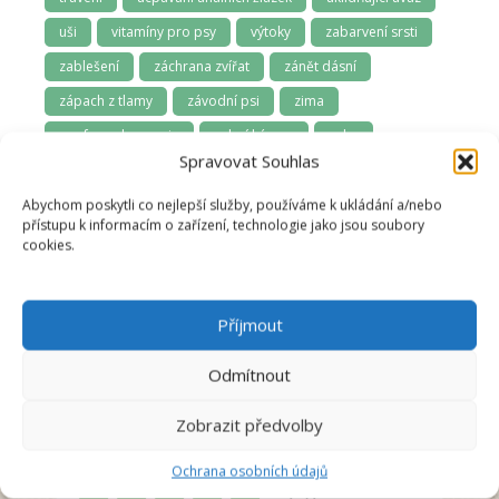
uši
vitamíny pro psy
výtoky
zabarvení srsti
zablešení
záchrana zvířat
zánět dásní
zápach z tlamy
závodní psi
zima
zoofarmakognozie
zubní kámen
zuby
Spravovat Souhlas
zuby a dásně
zúžená průdušnice
zvládání samoty
Abychom poskytli co nejlepší služby, používáme k ukládání a/nebo
přístupu k informacím o zařízení, technologie jako jsou soubory
cookies.
Příjmout
Odmítnout
Anna Švecová
Zobrazit předvolby
Recenzent
Ochrana osobních údajů