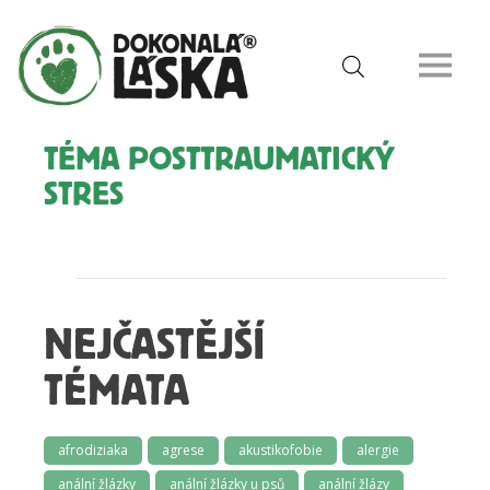
TÉMA POSTTRAUMATICKÝ
STRES
NEJČASTĚJŠÍ
TÉMATA
afrodiziaka
agrese
akustikofobie
alergie
anální žlázky
anální žlázky u psů
anální žlázy