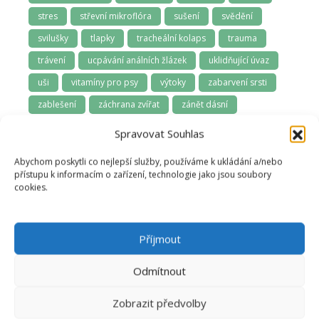
stres
střevní mikroflóra
sušení
svědění
svilušky
tlapky
tracheální kolaps
trauma
trávení
ucpávání análních žlázek
uklidňující úvaz
uši
vitamíny pro psy
výtoky
zabarvení srsti
zablešení
záchrana zvířat
zánět dásní
zápach z tlamy
závodní psi
zima
Spravovat Souhlas
zoofarmakognozie
zubní kámen
zuby
Abychom poskytli co nejlepší služby, používáme k ukládání a/nebo
zuby a dásně
zúžená průdušnice
zvládání samoty
přístupu k informacím o zařízení, technologie jako jsou soubory
cookies.
Příjmout
Odmítnout
Zobrazit předvolby