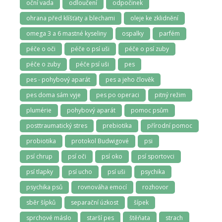
oční vada
odloučení
odpočinek
ohrana před klíšťaty a blechami
oleje ke zklidnění
omega 3 a 6 mastné kyseliny
ospalky
parfém
péče o oči
péče o psí uši
péče o psí zuby
péče o zuby
péče psí uši
pes
pes - pohybový aparát
pes a jeho člověk
pes doma sám vyje
pes po operaci
pitný režim
plumérie
pohybový aparát
pomoc psům
posttraumatický stres
prebiotika
přírodní pomoc
probiotika
protokol Budwigové
psi
psí chrup
psí oči
psí oko
psí sportovci
psí tlapky
psí ucho
psí uši
psychika
psychika psů
rovnováha emocí
rozhovor
sběr šípků
separační úzkost
šípek
sprchové máslo
starší pes
štěňata
strach