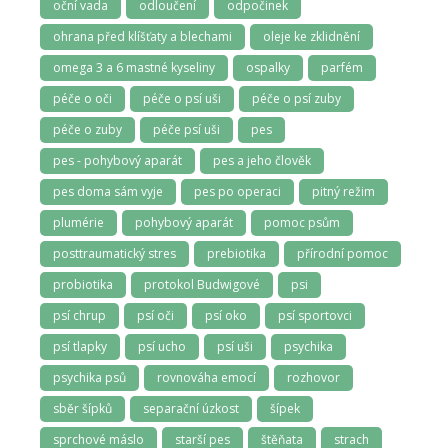
oční vada
odloučení
odpočinek
ohrana před klíšťaty a blechami
oleje ke zklidnění
omega 3 a 6 mastné kyseliny
ospalky
parfém
péče o oči
péče o psí uši
péče o psí zuby
péče o zuby
péče psí uši
pes
pes - pohybový aparát
pes a jeho člověk
pes doma sám vyje
pes po operaci
pitný režim
plumérie
pohybový aparát
pomoc psům
posttraumatický stres
prebiotika
přírodní pomoc
probiotika
protokol Budwigové
psi
psí chrup
psí oči
psí oko
psí sportovci
psí tlapky
psí ucho
psí uši
psychika
psychika psů
rovnováha emocí
rozhovor
sběr šípků
separační úzkost
šípek
sprchové máslo
starší pes
štěňata
strach