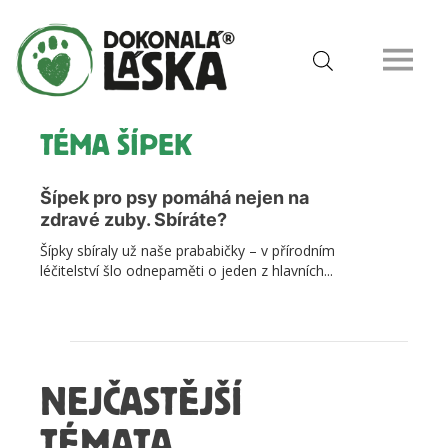
TÉMA ŠÍPEK
Šípek pro psy pomáhá nejen na
zdravé zuby. Sbíráte?
Šípky sbíraly už naše prababičky – v přírodním
léčitelství šlo odnepaměti o jeden z hlavních...
NEJČASTĚJŠÍ
TÉMATA