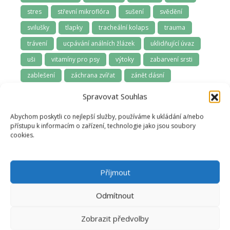
stres
střevní mikroflóra
sušení
svědění
svilušky
tlapky
tracheální kolaps
trauma
trávení
ucpávání análních žlázek
uklidňující úvaz
uši
vitamíny pro psy
výtoky
zabarvení srsti
zablešení
záchrana zvířat
zánět dásní
zápach z tlamy
závodní psi
zima
Spravovat Souhlas
zoofarmakognozie
zubní kámen
zuby
Abychom poskytli co nejlepší služby, používáme k ukládání a/nebo
zuby a dásně
zúžená průdušnice
zvládání samoty
přístupu k informacím o zařízení, technologie jako jsou soubory
cookies.
Příjmout
Odmítnout
Zobrazit předvolby