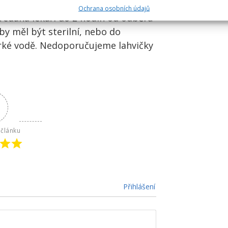
ležité zachování čistoty a kvality
Ochrana osobních údajů
edána lékaři do 2 hodin od odběru
by měl být sterilní, nebo do
rké vodě. Nedoporučujeme lahvičky
článku
Přihlášení