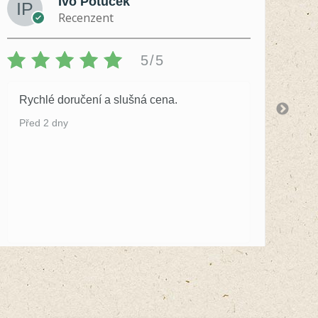
Ivo Potůček
Recenzent
5/5
Rychlé doručení a slušná cena.
S 
by
Před 2 dny
Př