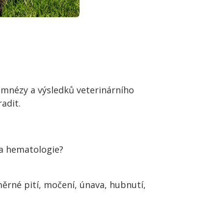
mnézy a výsledků veterinárního
adit.
 a hematologie?
měrné pití, močení, únava, hubnutí,