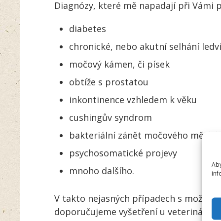
Diagnózy, které mě napadají při Vámi 
diabetes
chronické, nebo akutní selhání ledv
močový kámen, či písek
obtíže s prostatou
inkontinence vzhledem k věku
cushingův syndrom
bakteriální zánět močového měchý
psychosomatické projevy
Aby
mnoho dalšího.
inf
V takto nejasných případech s možnost
doporučujeme vyšetření u veterinárního 