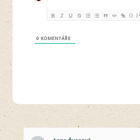
{}
[
0
KOMENTÁŘE