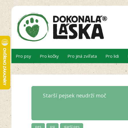
Pro psy
Pro kočky
Pro jiná zvířata
Pro lidi
Starší pejsek neudrží moč
pes
psi
starší pes