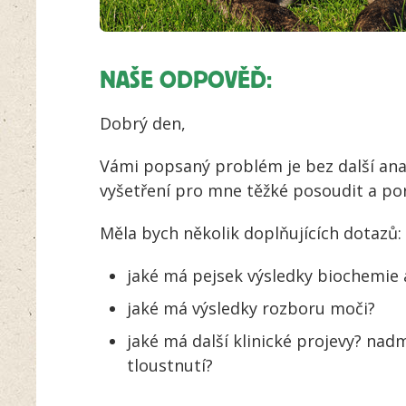
NAŠE ODPOVĚĎ:
Dobrý den,
Vámi popsaný problém je bez další ana
vyšetření pro mne těžké posoudit a por
Měla bych několik doplňujících dotazů:
jaké má pejsek výsledky biochemie
jaké má výsledky rozboru moči?
jaké má další klinické projevy? nad
tloustnutí?