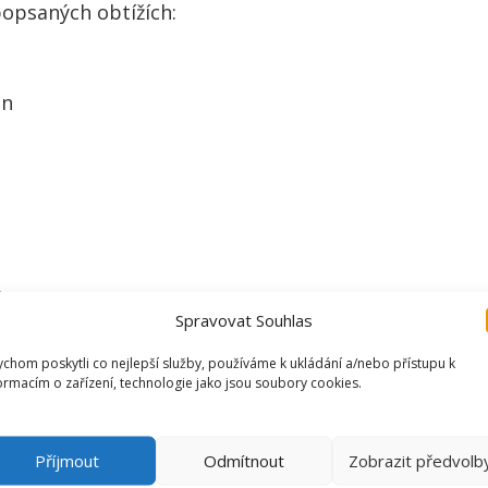
popsaných obtížích:
in
ře
Spravovat Souhlas
chom poskytli co nejlepší služby, používáme k ukládání a/nebo přístupu k
ormacím o zařízení, technologie jako jsou soubory cookies.
í některých velice vážných diagnoz
Příjmout
Odmítnout
Zobrazit předvolb
lékaře. Již na první návštěvu je