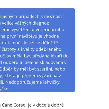
ejasných případech s možností
 velice vážných diagnoz
eme vyšetření u veterinárního
iž na první návštěvu je vhodné
orek moči. Je velice důležité
 čistoty a kvality odebraného
oč by měla být předána lékaři do
d odběru a ideálně skladovaná v
 Odběr by měl být sterilní, nebo
, která je předem vyvařená v
dě. Nedoporučujeme lahvičky
yčce.
 Cane Corso, je v docela dobré