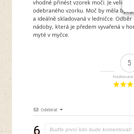
vhodné přinést vzorek moči. Je velice dů
odebraného vzorku. Moč by měla být př
a ideálně skladovaná v ledničce. Odběr 
nádoby, která je předem vyvařená v ho
myté v myčce.
5
Hodnocení 
Odebírat
6