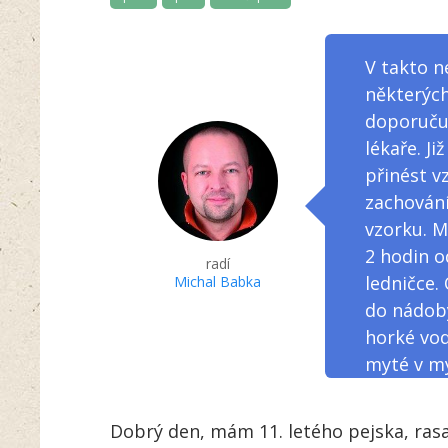
V takto n
některých
doporučuj
lékaře. J
přinést vz
zachování
vzorku. M
2 hodin o
radí
ledničce.
Michal Babka
do nádoby
horké vo
myté v m
Dobrý den, mám 11. letého pejska, rasa