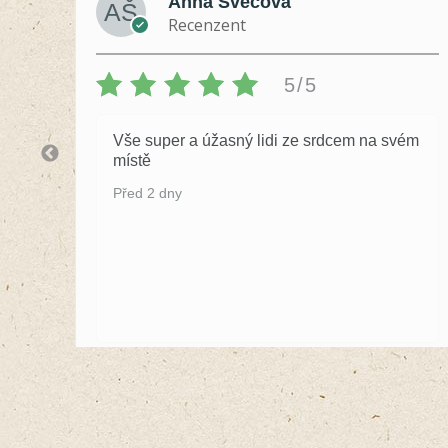
Anna Švecová
Recenzent
5/5
Vše super a úžasný lidi ze srdcem na svém
místě
Před 2 dny