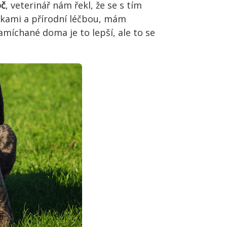
oč
, veterinář nám řekl, že se s tím
nkami a přírodní léčbou, mám
míchané doma je to lepší, ale to se