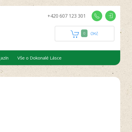
+420 607 123 301
0
Kč
0
azín
Vše o Dokonalé Lásce