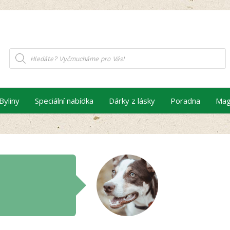
Products
search
Byliny
Speciální nabídka
Dárky z lásky
Poradna
Mag