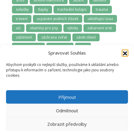
stres
střevní mikroflóra
sušení
svědění
svilušky
tlapky
tracheální kolaps
trauma
trávení
ucpávání análních žlázek
uklidňující úvaz
uši
vitamíny pro psy
výtoky
zabarvení srsti
zablešení
záchrana zvířat
zánět dásní
zápach z tlamy
závodní psi
zima
Spravovat Souhlas
zoofarmakognozie
zubní kámen
zuby
Abychom poskytli co nejlepší služby, používáme k ukládání a/nebo
zuby a dásně
zúžená průdušnice
zvládání samoty
přístupu k informacím o zařízení, technologie jako jsou soubory
cookies.
Příjmout
Odmítnout
Zobrazit předvolby
Anna Švecová