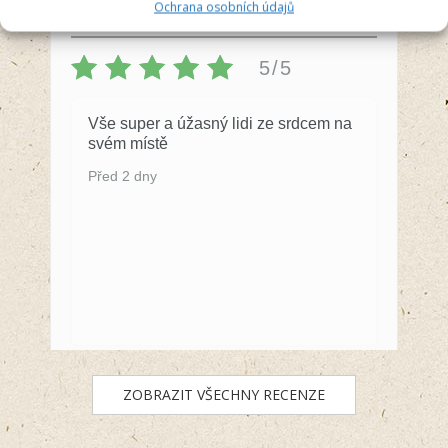
Recenzent
Ochrana osobních údajů
5/5
Vše super a úžasný lidi ze srdcem na
svém místě
Před 2 dny
ZOBRAZIT VŠECHNY RECENZE