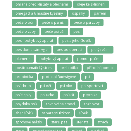
ohrana před klíšťaty a blechami
oleje ke zklidnění
omega 3 a 6 mastné kyseliny
ospalky
parfém
péče o oči
péče o psí uši
péče o psí zuby
péče o zuby
péče psí uši
pes
pes - pohybový aparát
pes a jeho člověk
pes doma sám vyje
pes po operaci
pitný režim
plumérie
pohybový aparát
pomoc psům
posttraumatický stres
prebiotika
přírodní pomoc
probiotika
protokol Budwigové
psi
psí chrup
psí oči
psí oko
psí sportovci
psí tlapky
psí ucho
psí uši
psychika
psychika psů
rovnováha emocí
rozhovor
sběr šípků
separační úzkost
šípek
sprchové máslo
starší pes
štěňata
strach