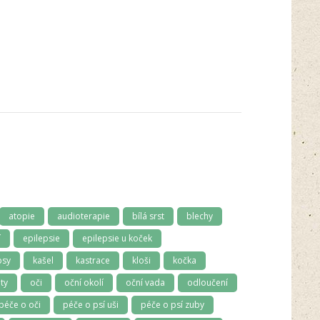
atopie
audioterapie
bílá srst
blechy
í
epilepsie
epilepsie u koček
psy
kašel
kastrace
kloši
kočka
ty
oči
oční okolí
oční vada
odloučení
péče o oči
péče o psí uši
péče o psí zuby