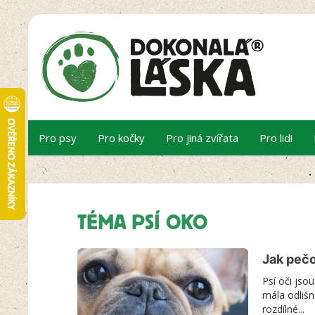
Pro psy
Pro kočky
Pro jiná zvířata
Pro lidi
TÉMA PSÍ OKO
Jak pečo
Psí oči jso
mála odlišn
rozdílné...