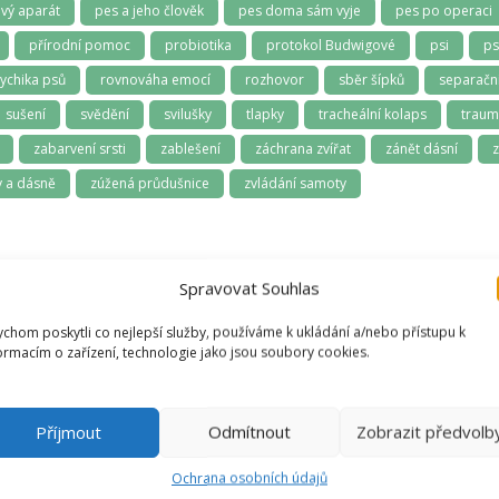
vý aparát
pes a jeho člověk
pes doma sám vyje
pes po operaci
přírodní pomoc
probiotika
protokol Budwigové
psi
ps
ychika psů
rovnováha emocí
rozhovor
sběr šípků
separační
sušení
svědění
svilušky
tlapky
tracheální kolaps
trau
zabarvení srsti
zablešení
záchrana zvířat
zánět dásní
z
 a dásně
zúžená průdušnice
zvládání samoty
Spravovat Souhlas
chom poskytli co nejlepší služby, používáme k ukládání a/nebo přístupu k
ormacím o zařízení, technologie jako jsou soubory cookies.
Vendula
Příjmout
Odmítnout
Zobrazit předvolb
Recenzent
Ochrana osobních údajů