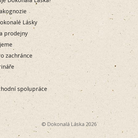
akognozie
okonalé Lásky
 a prodejny
jeme
o zachránce
rináře
y
hodní spolupráce
© Dokonalá Láska 2026