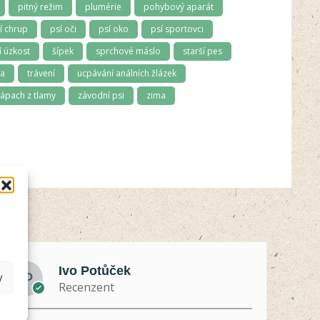
pitný režim
plumérie
pohybový aparát
í chrup
psí oči
psí oko
psí sportovci
 úzkost
šípek
sprchové máslo
starší pes
ma
trávení
ucpávání análních žlázek
ápach z tlamy
závodní psi
zima
Ivo Potůček
y
Recenzent