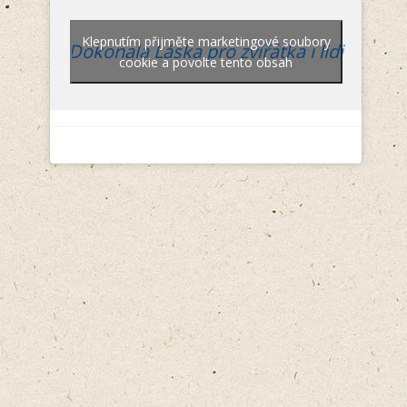
Klepnutím přijměte marketingové soubory
Dokonalá Láska pro zvířátka i lidi
cookie a povolte tento obsah