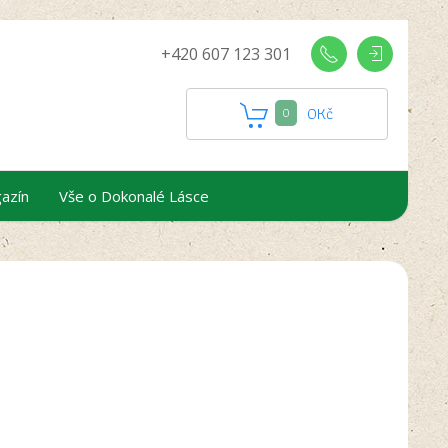
+420 607 123 301
0
Kč
0
azín
Vše o Dokonalé Lásce