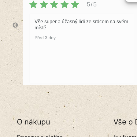
5/5
Vše super a úžasný lidi ze srdcem na svém
místě
Před 3 dny
O nákupu
Vše o 
Doprava a platba
Jak fung