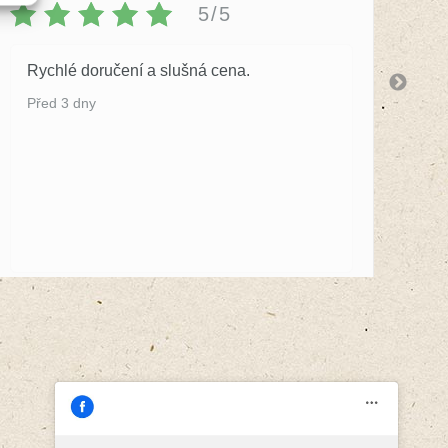
5/5
Rychlé doručení a slušná cena.
S 
by
Před 3 dny
Př