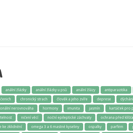
A
anální žlázky
anální žlázky u psů
anální žlázy
antiparazitika
čenich
chronický strach
člověk a jeho zvíře
deprese
dýchán
onální nerovnováha
hormony
imunita
jasmín
kartáček pro 
telnost
ničení věcí
noční epileptické záchvaty
ochrana před klíšťa
e ke zklidnění
omega 3 a 6 mastné kyseliny
ospalky
parfém