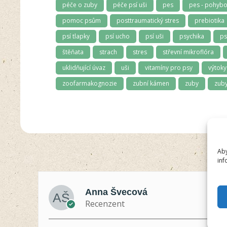
péče o zuby
péče psí uši
pes
pes - pohybo
pomoc psům
posttraumatický stres
prebiotika
psí tlapky
psí ucho
psí uši
psychika
ps
štěňata
strach
stres
střevní mikroflóra
uklidňující úvaz
uši
vitamíny pro psy
výtoky
zoofarmakognozie
zubní kámen
zuby
zuby
Aby
inf
Anna Švecová
Recenzent