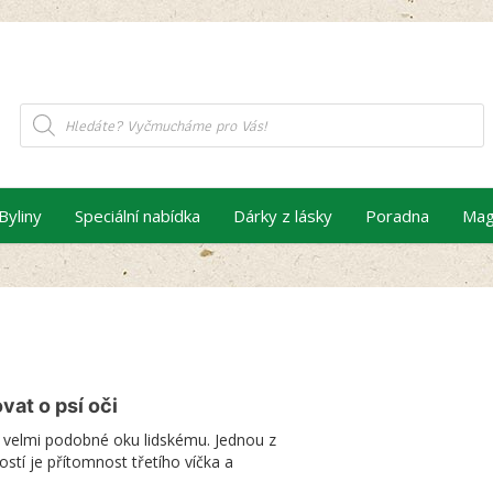
Products
search
Byliny
Speciální nabídka
Dárky z lásky
Poradna
Mag
vat o psí oči
u velmi podobné oku lidskému. Jednou z
ostí je přítomnost třetího víčka a