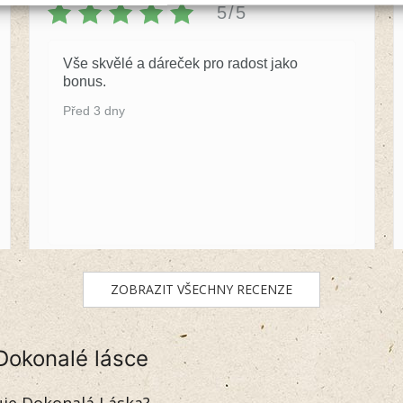
5/5
Vše skvělé a dáreček pro radost jako
bonus.
Před 3 dny
ZOBRAZIT VŠECHNY RECENZE
Dokonalé lásce
uje Dokonalá Láska?