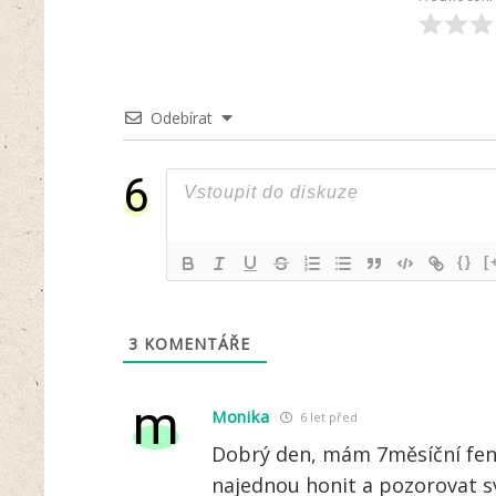
Odebírat
6
{}
[
3
KOMENTÁŘE
m
Monika
6 let před
Dobrý den, mám 7měsíční fen
najednou honit a pozorovat sv