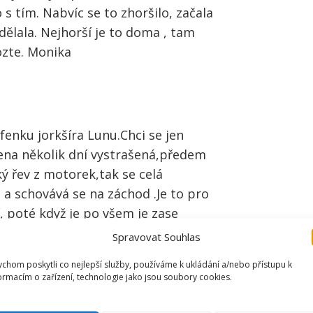
s tím. Nabvíc se to zhoršilo, začala
dělala. Nejhorší je to doma , tam
ozte. Monika
enku jorkšíra Lunu.Chci se jen
šena několik dní vystrašená,předem
ký řev z motorek,tak se celá
 a schovává se na záchod .Je to pro
ní, poté když je po všem je zase
mka.Tentokráte ji vystrašila i
Spravovat Souhlas
nka
chom poskytli co nejlepší služby, používáme k ukládání a/nebo přístupu k
ormacím o zařízení, technologie jako jsou soubory cookies.
7 let před