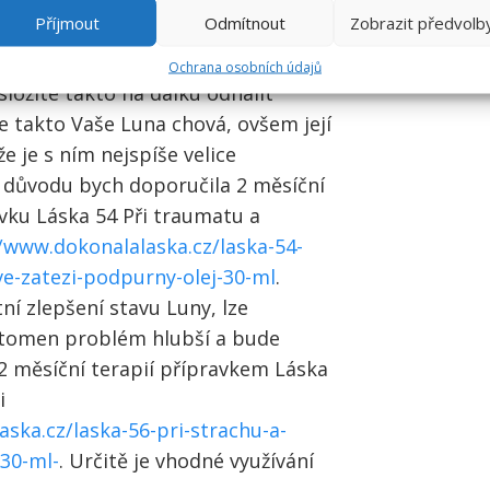
Příjmout
Odmítnout
Zobrazit předvolb
šová
,
Ochrana osobních údajů
 složité takto na dálku odhalit
e takto Vaše Luna chová, ovšem její
 že je s ním nejspíše velice
 důvodu bych doporučila 2 měsíční
avku Láska 54 Při traumatu a
/www.dokonalalaska.cz/laska-54-
ve-zatezi-podpurny-olej-30-ml
.
ní zlepšení stavu Luny, lze
řítomen problém hlubší a bude
2 měsíční terapií přípravkem Láska
i
ska.cz/laska-56-pri-strachu-a-
-30-ml-
. Určitě je vhodné využívání