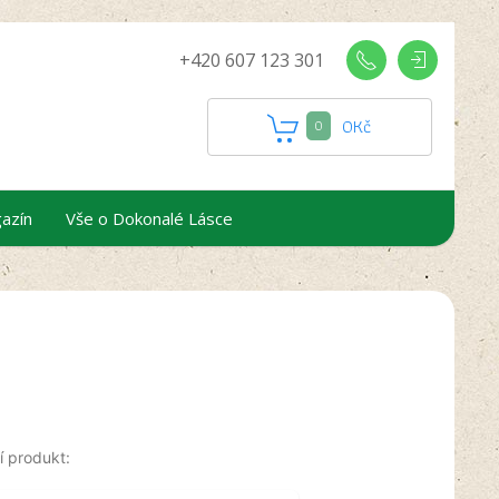
+420 607 123 301
0
Kč
0
azín
Vše o Dokonalé Lásce
í produkt: