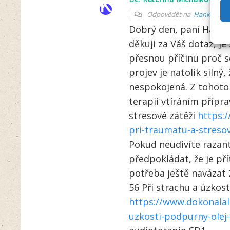
k
Odpovědět na
Hanka Svoj
Dobrý den, paní Hanko
děkuji za Váš dotaz, je
přesnou příčinu proč s
projev je natolik silný,
nespokojená. Z tohoto
terapii vtíráním přípr
stresové zátěži
https:/
pri-traumatu-a-streso
Pokud neudivíte razant
předpokládat, že je p
potřeba ještě navázat 
56 Při strachu a úzkost
https://www.dokonalala
uzkosti-podpurny-olej