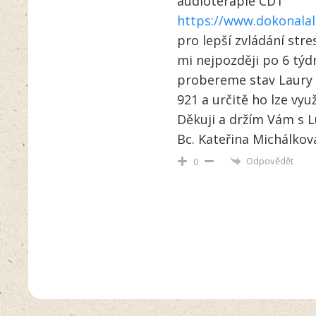
audioterapie CD1
https://www.dokonalal
pro lepší zvládání stre
mi nejpozději po 6 týd
probereme stav Laury 
921 a určitě ho lze vyu
Děkuji a držím Vám s 
Bc. Kateřina Michálkov
Odpovědět
0