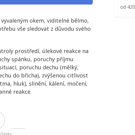
od
42
s vyvaleným okem, viditelné bělmo,
otřebu vše sledovat z důvodu svého
roly prostředí, úlekové reakce na
chy spánku, poruchy příjmu
situaci, poruchu dechu (mělký,
hu do břicha), zvýšenou citlivost
tma, hluk), slinění, kálení, močení,
anné reakce.
článku