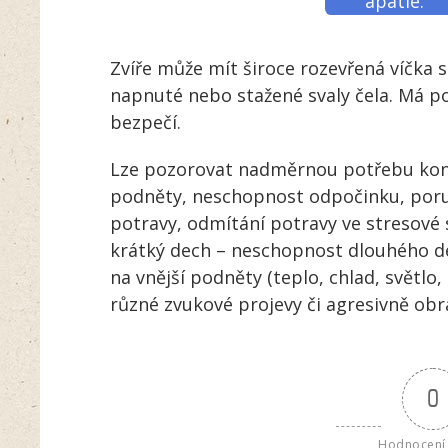
apatie.
Zvíře může mít široce rozevřená víčka 
napnuté nebo stažené svaly čela. Má p
bezpečí.
Lze pozorovat nadměrnou potřebu kont
podněty, neschopnost odpočinku, poru
potravy, odmítání potravy ve stresové 
krátký dech – neschopnost dlouhého dec
na vnější podněty (teplo, chlad, světlo, 
různé zvukové projevy či agresivně obr
0
Hodnocení 