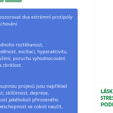
ozorovat dva extrémní protipóly
chování.
ednoho roztěkanost,
děnost, excitaci, hyperaktivitu,
učení, poruchu vyhodnocování
 zbrklost.
upinou projevů jsou například
LÁSK
t, sklíčenost, deprese,
STRE
ost jakéhokoli přirozeného
POD
neschopnost se cokoli naučit,