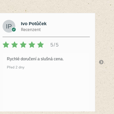
Ivo Potůček
Recenzent
5/5
Rychlé doručení a slušná cena.
S 
by
Před 2 dny
Př