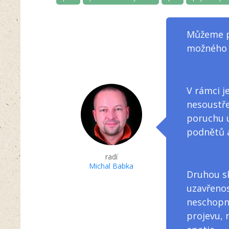
Můžeme p
možného 
V rámci j
nesoustře
poruchu 
podnětů a
radí
Michal Babka
Druhou sk
uzavřenos
neschopn
projevu, 