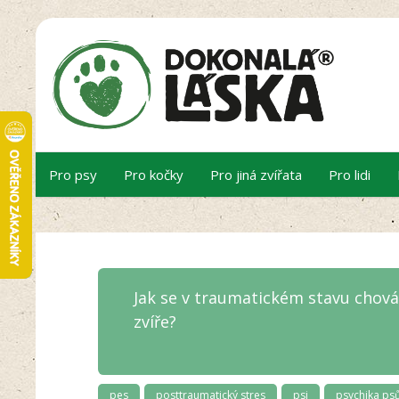
Pro psy
Pro kočky
Pro jiná zvířata
Pro lidi
Jak se v traumatickém stavu chová
zvíře?
pes
posttraumatický stres
psi
psychika ps