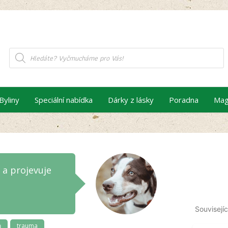
Products
search
Byliny
Speciální nabídka
Dárky z lásky
Poradna
Mag
 a projevuje
Souvisejíc
ů
trauma