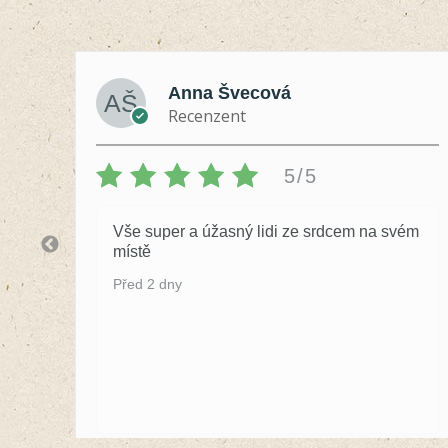
Anna Švecová
Recenzent
5/5
Vše super a úžasný lidi ze srdcem na svém
místě
Před 2 dny