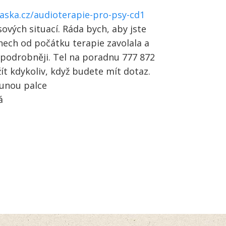
aska.cz/audioterapie-pro-psy-cd1
sových situací. Ráda bych, aby jste
nech od počátku terapie zavolala a
podrobněji. Tel na poradnu 777 872
žít kdykoliv, když budete mít dotaz.
Lunou palce
á