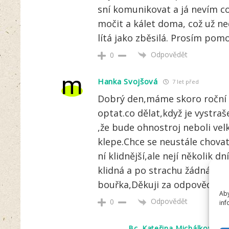
sní komunikovat a já nevím co 
močit a kálet doma, což už ne
lítá jako zběsilá. Prosím pom
Odpovědět
0
m
Hanka Svojšová
7 let před
Dobrý den,máme skoro roční f
optat.co dělat,když je vystra
,že bude ohnostroj neboli vel
klepe.Chce se neustále chovat
ní klidnější,ale nejí několik d
klidná a po strachu žádná zná
bouřka,Děkuji za odpověd.Ha
Aby
Odpovědět
0
inf
Bc. Kateřina Michálková