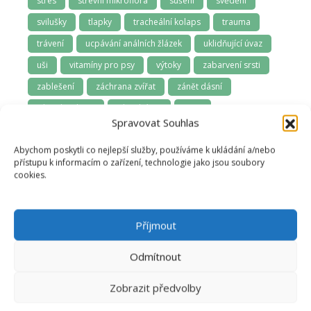
stres
střevní mikroflóra
sušení
svědění
svilušky
tlapky
tracheální kolaps
trauma
trávení
ucpávání análních žlázek
uklidňující úvaz
uši
vitamíny pro psy
výtoky
zabarvení srsti
zablešení
záchrana zvířat
zánět dásní
zápach z tlamy
závodní psi
zima
Spravovat Souhlas
zoofarmakognozie
zubní kámen
zuby
Abychom poskytli co nejlepší služby, používáme k ukládání a/nebo
zuby a dásně
zúžená průdušnice
zvládání samoty
přístupu k informacím o zařízení, technologie jako jsou soubory
cookies.
Příjmout
Odmítnout
Zobrazit předvolby
Anna Švecová