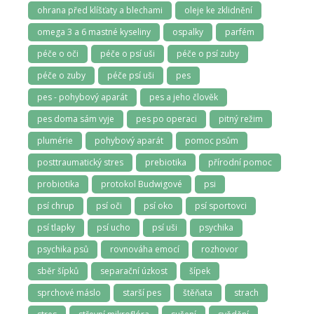
ohrana před klíšťaty a blechami
oleje ke zklidnění
omega 3 a 6 mastné kyseliny
ospalky
parfém
péče o oči
péče o psí uši
péče o psí zuby
péče o zuby
péče psí uši
pes
pes - pohybový aparát
pes a jeho člověk
pes doma sám vyje
pes po operaci
pitný režim
plumérie
pohybový aparát
pomoc psům
posttraumatický stres
prebiotika
přírodní pomoc
probiotika
protokol Budwigové
psi
psí chrup
psí oči
psí oko
psí sportovci
psí tlapky
psí ucho
psí uši
psychika
psychika psů
rovnováha emocí
rozhovor
sběr šípků
separační úzkost
šípek
sprchové máslo
starší pes
štěňata
strach