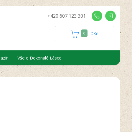
+420 607 123 301
0
Kč
0
azín
Vše o Dokonalé Lásce