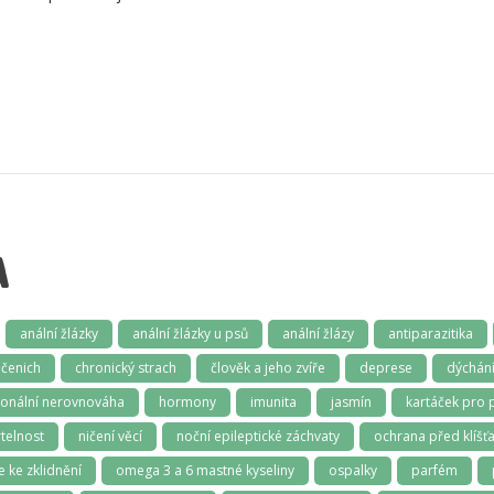
A
anální žlázky
anální žlázky u psů
anální žlázy
antiparazitika
čenich
chronický strach
člověk a jeho zvíře
deprese
dýchán
onální nerovnováha
hormony
imunita
jasmín
kartáček pro 
telnost
ničení věcí
noční epileptické záchvaty
ochrana před klíšťa
e ke zklidnění
omega 3 a 6 mastné kyseliny
ospalky
parfém