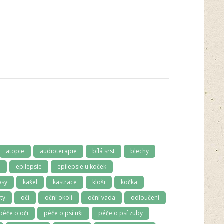
atopie
audioterapie
bílá srst
blechy
í
epilepsie
epilepsie u koček
psy
kašel
kastrace
kloši
kočka
ty
oči
oční okolí
oční vada
odloučení
péče o oči
péče o psí uši
péče o psí zuby