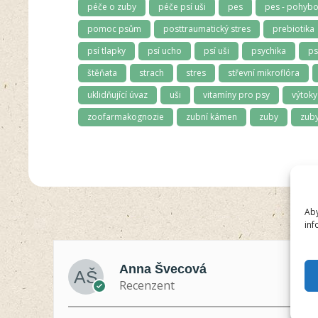
péče o zuby
péče psí uši
pes
pes - pohybo
pomoc psům
posttraumatický stres
prebiotika
psí tlapky
psí ucho
psí uši
psychika
ps
štěňata
strach
stres
střevní mikroflóra
uklidňující úvaz
uši
vitamíny pro psy
výtoky
zoofarmakognozie
zubní kámen
zuby
zuby
Aby
inf
Anna Švecová
Recenzent