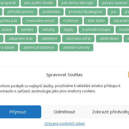
vý aparát
pes a jeho člověk
pes doma sám vyje
pes po operaci
přírodní pomoc
probiotika
protokol Budwigové
psi
ps
ychika psů
rovnováha emocí
rozhovor
sběr šípků
separační
sušení
svědění
svilušky
tlapky
tracheální kolaps
trau
zabarvení srsti
zablešení
záchrana zvířat
zánět dásní
z
 a dásně
zúžená průdušnice
zvládání samoty
Spravovat Souhlas
chom poskytli co nejlepší služby, používáme k ukládání a/nebo přístupu k
ormacím o zařízení, technologie jako jsou soubory cookies.
Vendula
Příjmout
Odmítnout
Zobrazit předvolb
Recenzent
Ochrana osobních údajů