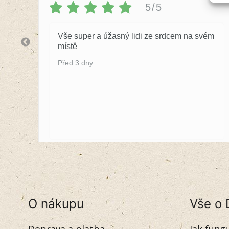
5/5
Vše super a úžasný lidi ze srdcem na svém
místě
Před 3 dny
O nákupu
Vše o 
Doprava a platba
Jak fung