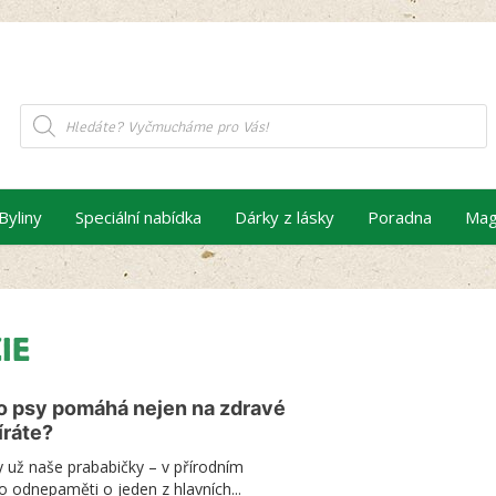
Products
search
Byliny
Speciální nabídka
Dárky z lásky
Poradna
Mag
IE
o psy pomáhá nejen na zdravé
íráte?
ly už naše prababičky – v přírodním
šlo odnepaměti o jeden z hlavních...