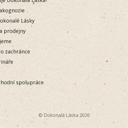
akognozie
okonalé Lásky
 a prodejny
jeme
o zachránce
rináře
y
hodní spolupráce
© Dokonalá Láska 2026