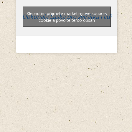
Klepnutím přijměte marketingové soubory
Dokonalá Láska pro zvířátka i lidi
cookie a povolte tento obsah