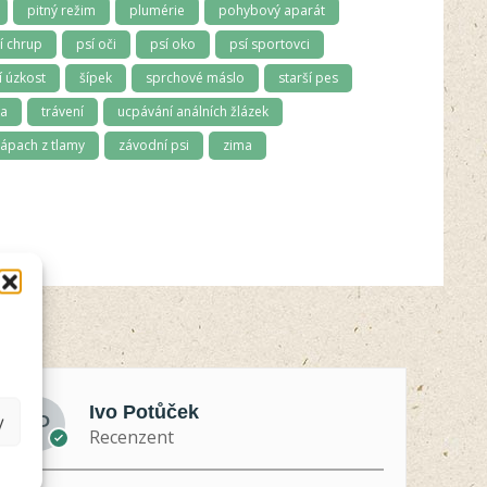
pitný režim
plumérie
pohybový aparát
í chrup
psí oči
psí oko
psí sportovci
 úzkost
šípek
sprchové máslo
starší pes
ma
trávení
ucpávání análních žlázek
ápach z tlamy
závodní psi
zima
Ivo Potůček
y
Recenzent