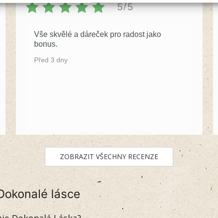
5/5
Vše skvělé a dáreček pro radost jako
bonus.
Před 3 dny
ZOBRAZIT VŠECHNY RECENZE
Dokonalé lásce
uje Dokonalá Láska?