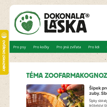
Pro psy
Pro kočky
Pro jiná zvířata
Pro lidi
TÉMA ZOOFARMAKOGNOZ
Šípek pr
zuby. Sb
Šípky sbíra
léčitelství 