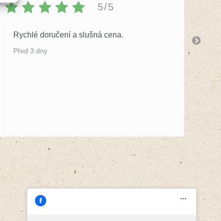
5/5
Rychlé doručení a slušná cena.
S 
by
Před 3 dny
Př