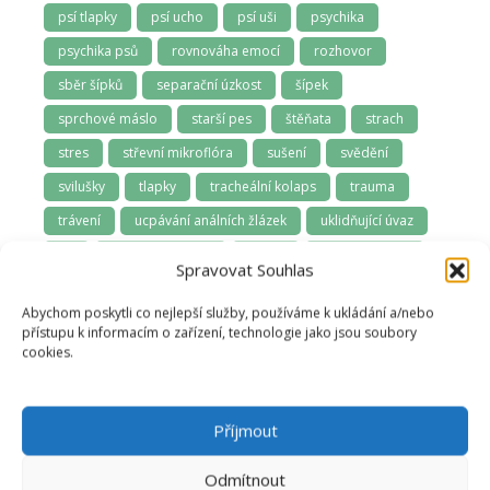
psí tlapky
psí ucho
psí uši
psychika
psychika psů
rovnováha emocí
rozhovor
sběr šípků
separační úzkost
šípek
sprchové máslo
starší pes
štěňata
strach
stres
střevní mikroflóra
sušení
svědění
svilušky
tlapky
tracheální kolaps
trauma
trávení
ucpávání análních žlázek
uklidňující úvaz
uši
vitamíny pro psy
výtoky
zabarvení srsti
Spravovat Souhlas
zablešení
záchrana zvířat
zánět dásní
Abychom poskytli co nejlepší služby, používáme k ukládání a/nebo
zápach z tlamy
závodní psi
zima
přístupu k informacím o zařízení, technologie jako jsou soubory
cookies.
zoofarmakognozie
zubní kámen
zuby
zuby a dásně
zúžená průdušnice
zvládání samoty
Příjmout
Odmítnout