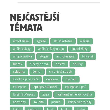
NEJČASTĚJŠÍ
TÉMATA
afrodiziaka
agrese
akustikofobie
alergie
anální žlázky
anální žlázky u psů
anální žlázy
antiparazitika
atopie
audioterapie
bílá srst
blechy
blechy doma
bolesti
bouřky
celebrity
čenich
chronický strach
člověk a jeho zvíře
deprese
dýchání
epilepsie
epilepsie u koček
epilepsie u psů
falešná březost
gáza
hormonální nerovnováha
hormony
imunita
jasmín
kartáček pro psy
kašel
kastrace
kloši
kočka
kočky