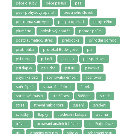
péče o zuby
péče psí uši
pes
pes - pohybový aparát
pes a jeho člověk
pes doma sám vyje
pes po operaci
pitný režim
plumérie
pohybový aparát
pomoc psům
posttraumatický stres
prebiotika
přírodní pomoc
probiotika
protokol Budwigové
psi
psí chrup
psí oči
psí oko
psí sportovci
psí tlapky
psí ucho
psí uši
psychika
psychika psů
rovnováha emocí
rozhovor
sběr šípků
separační úzkost
šípek
sprchové máslo
starší pes
štěňata
strach
stres
střevní mikroflóra
sušení
svědění
svilušky
tlapky
tracheální kolaps
trauma
trávení
ucpávání análních žlázek
uklidňující úvaz
uši
vitamíny pro psy
výtoky
zabarvení srsti