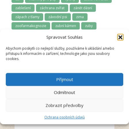
zablešení
záchrana zvířat
zánět dásní
zápach z tlamy
závodní psi
zima
zoofarmakognozie
zubní kámen
zuby
zuby a dásně
zúžená průdušnice
zvládání samoty
Spravovat Souhlas
Abychom poskytli co nejlepší služby, používáme k ukládání a/nebo
přístupu k informacím o zařízení, technologie jako jsou soubory
cookies.
Příjmout
Odmítnout
Anna Švecová
Recenzent
Zobrazit předvolby
Ochrana osobních údajů
5/5