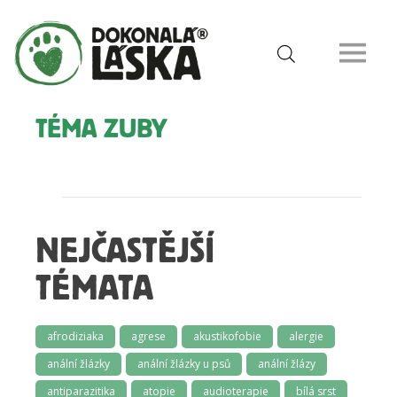
TÉMA ZUBY
NEJČASTĚJŠÍ
TÉMATA
afrodiziaka
agrese
akustikofobie
alergie
anální žlázky
anální žlázky u psů
anální žlázy
antiparazitika
atopie
audioterapie
bílá srst