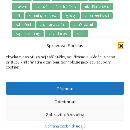
trávení
ucpávání análních žlázek
uklidňující úvaz
uši
vitamíny pro psy
výtoky
zabarvení srsti
zablešení
záchrana zvířat
zánět dásní
zápach z tlamy
závodní psi
zima
zoofarmakognozie
zubní kámen
zuby
Spravovat Souhlas
zuby a dásně
zúžená průdušnice
zvládání samoty
Abychom poskytli co nejlepší služby, používáme k ukládání a/nebo
přístupu k informacím o zařízení, technologie jako jsou soubory
cookies.
Příjmout
Odmítnout
Anna Švecová
Zobrazit předvolby
Recenzent
Ochrana osobních údajů