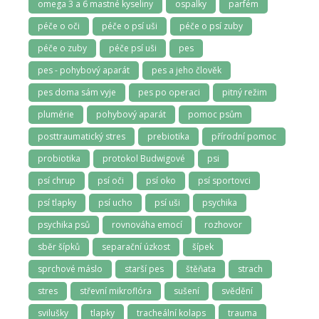
omega 3 a 6 mastné kyseliny
ospalky
parfém
péče o oči
péče o psí uši
péče o psí zuby
péče o zuby
péče psí uši
pes
pes - pohybový aparát
pes a jeho člověk
pes doma sám vyje
pes po operaci
pitný režim
plumérie
pohybový aparát
pomoc psům
posttraumatický stres
prebiotika
přírodní pomoc
probiotika
protokol Budwigové
psi
psí chrup
psí oči
psí oko
psí sportovci
psí tlapky
psí ucho
psí uši
psychika
psychika psů
rovnováha emocí
rozhovor
sběr šípků
separační úzkost
šípek
sprchové máslo
starší pes
štěňata
strach
stres
střevní mikroflóra
sušení
svědění
svilušky
tlapky
tracheální kolaps
trauma