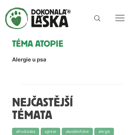
TÉMA ATOPIE
Alergie u psa
NEJČASTĚJŠÍ
TÉMATA
afrodiziaka
agrese
akustikofobie
alergie