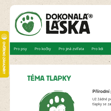
Pro psy
Pro kočky
Pro jiná zvířata
Pro lidi
TÉMA TLAPKY
Přírodní
Už žádné p
tlapky se z