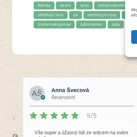
štěňata
strach
stres
střevní mikroflóra
Aby
uklidňující úvaz
uši
vitamíny pro psy
výtoky
inf
zoofarmakognozie
zubní kámen
zuby
zuby
Anna Švecová
Recenzent
5/5
Vše super a úžasný lidi ze srdcem na svém