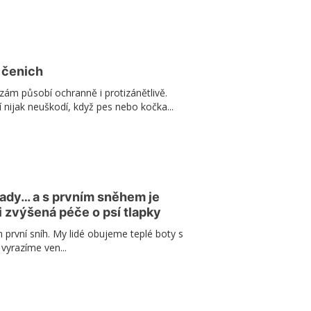
 čenich
lzám působí ochranně i protizánětlivě.
í nijak neuškodí, když pes nebo kočka...
tady… a s prvním sněhem je
i zvýšená péče o psí tlapky
první sníh. My lidé obujeme teplé boty s
vyrazíme ven...