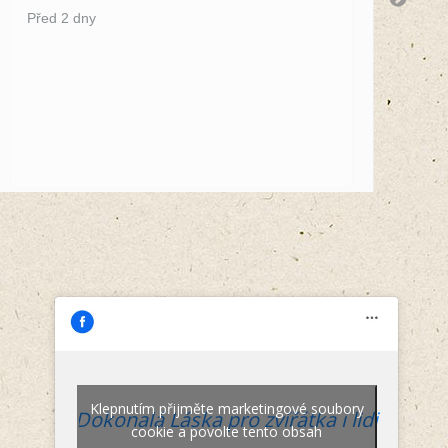
by
Před 2 dny
Př
Klepnutím přijměte marketingové soubory
Dokonalá Láska pro zvířátka i lidi
cookie a povolte tento obsah