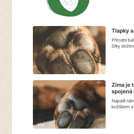
Tlapky a
Přírodní ba
Díky složen
Zima je 
spojená 
Napadl nám 
kožíškem a 