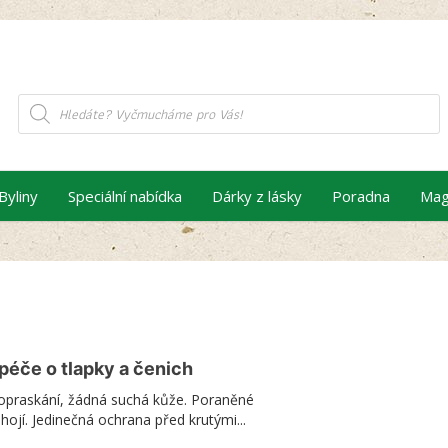
Products
search
Byliny
Speciální nabídka
Dárky z lásky
Poradna
Mag
 péče o tlapky a čenich
opraskání, žádná suchá kůže. Poraněné
ahojí. Jedinečná ochrana před krutými...