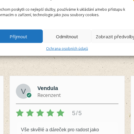
sušení
svědění
svilušky
tlapky
tracheální kolaps
trau
chom poskytli co nejlepší služby, používáme k ukládání a/nebo přístupu k
zabarvení srsti
zablešení
záchrana zvířat
zánět dásní
z
ormacím o zařízení, technologie jako jsou soubory cookies.
 a dásně
zúžená průdušnice
zvládání samoty
Příjmout
Odmítnout
Zobrazit předvolb
Ochrana osobních údajů
Vendula
Recenzent
5/5
Vše skvělé a dáreček pro radost jako