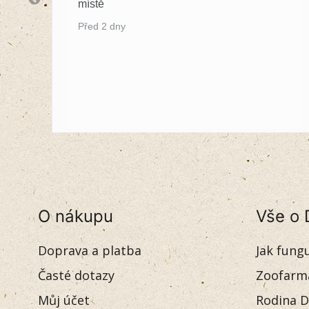
místě
Před 2 dny
O nákupu
Vše o 
Doprava a platba
Jak fung
Časté dotazy
Zoofarm
Můj účet
Rodina D