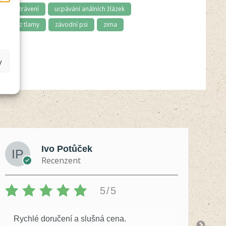
ma
trávení
ucpávání análních žlázek
ápach z tlamy
závodní psi
zima
y
Ivo Potůček
Recenzent
5/5
Rychlé doručení a slušná cena.
S 