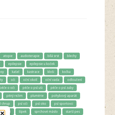
atopie
audioterapie
bílá srst
blechy
í
epilepsie
epilepsie u koček
psy
kašel
kastrace
kloši
kočka
ty
oči
oční okolí
oční vada
odloučení
péče o oči
péče o psí uši
péče o psí zuby
pitný režim
plumérie
pohybový aparát
í chrup
psí oči
psí oko
psí sportovci
 úzkost
šípek
sprchové máslo
starší pes