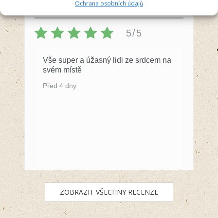
Recenzent
Ochrana osobních údajů
5/5
Vše super a úžasný lidi ze srdcem na
svém místě
Před 4 dny
ZOBRAZIT VŠECHNY RECENZE