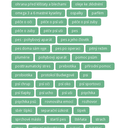
ohrana před klíšťaty a blechami
oleje ke zklidnění
omega 3 a 6 mastné kyseliny
ospalky
parfém
péče o oči
péče o psí uši
péče o psí zuby
péče o zuby
péče psí uši
pes
pes - pohybový aparát
pes a jeho člověk
pes doma sám vyje
pes po operaci
pitný režim
plumérie
pohybový aparát
pomoc psům
posttraumatický stres
prebiotika
přírodní pomoc
probiotika
protokol Budwigové
psi
psí chrup
psí oči
psí oko
psí sportovci
psí tlapky
psí ucho
psí uši
psychika
psychika psů
rovnováha emocí
rozhovor
sběr šípků
separační úzkost
šípek
sprchové máslo
starší pes
štěňata
strach