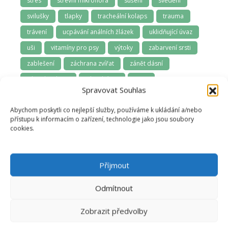
stres
střevní mikroflóra
sušení
svědění
svilušky
tlapky
tracheální kolaps
trauma
trávení
ucpávání análních žlázek
uklidňující úvaz
uši
vitamíny pro psy
výtoky
zabarvení srsti
zablešení
záchrana zvířat
zánět dásní
zápach z tlamy
závodní psi
zima
Spravovat Souhlas
zoofarmakognozie
zubní kámen
zuby
Abychom poskytli co nejlepší služby, používáme k ukládání a/nebo
zuby a dásně
zúžená průdušnice
zvládání samoty
přístupu k informacím o zařízení, technologie jako jsou soubory
cookies.
Příjmout
Odmítnout
Zobrazit předvolby
Anna Švecová