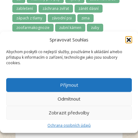
zablešení
záchrana zvířat
zánět dásní
zápach z tlamy
závodní psi
zima
zoofarmakognozie
zubní kámen
zuby
zuby a dásně
zúžená průdušnice
zvládání samoty
Spravovat Souhlas
Abychom poskytli co nejlepší služby, používáme k ukládání a/nebo
přístupu k informacím o zařízení, technologie jako jsou soubory
cookies.
Příjmout
Odmítnout
Anna Švecová
Recenzent
Zobrazit předvolby
Ochrana osobních údajů
5/5