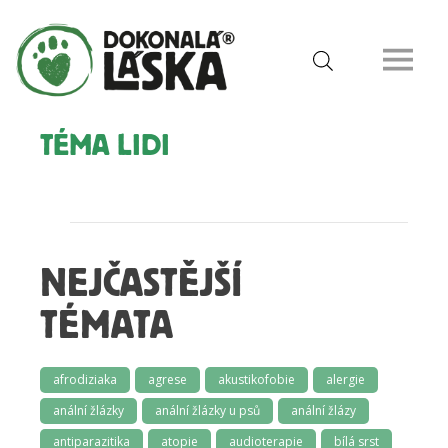
TÉMA LIDI
NEJČASTĚJŠÍ
TÉMATA
afrodiziaka
agrese
akustikofobie
alergie
anální žlázky
anální žlázky u psů
anální žlázy
antiparazitika
atopie
audioterapie
bílá srst