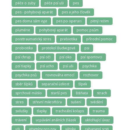
péče o zuby
péče psí uši
pes
pes - pohybový aparát
pes a jeho člověk
pes doma sám vyje
pes po operaci
pitný režim
plumérie
pohybový aparát
pomoc psům
posttraumatický stres
prebiotika
přírodní pomoc
probiotika
protokol Budwigové
psi
psí chrup
psí oči
psí oko
psí sportovci
psí tlapky
psí ucho
psí uši
psychika
psychika psů
rovnováha emocí
rozhovor
sběr šípků
separační úzkost
šípek
sprchové máslo
starší pes
štěňata
strach
stres
střevní mikroflóra
sušení
svědění
svilušky
tlapky
tracheální kolaps
trauma
trávení
ucpávání análních žlázek
uklidňující úvaz
uši
vitamíny pro psy
výtoky
zabarvení srsti