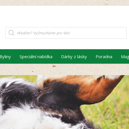
Products
search
Byliny
Speciální nabídka
Dárky z lásky
Poradna
Mag