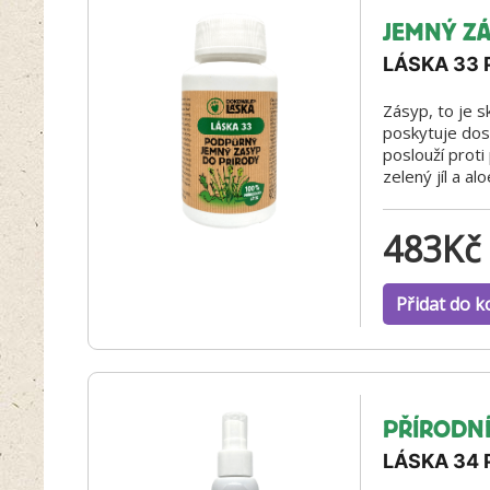
JEMNÝ Z
LÁSKA 33
Zásyp, to je s
poskytuje dost
poslouží proti
zelený jíl a al
483
Kč
Přidat do k
PŘÍRODNÍ
LÁSKA 34