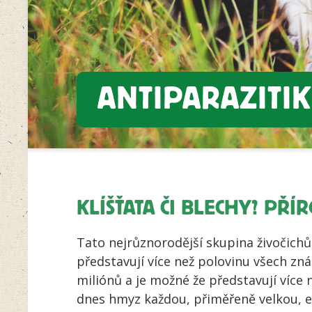
ANTIPARAZITI
KLÍŠŤATA ČI BLECHY? PŘÍ
Tato nejrůznorodější skupina živočichů
představují více než polovinu všech zn
miliónů a je možné že představují více 
dnes hmyz každou, přiměřeně velkou, e