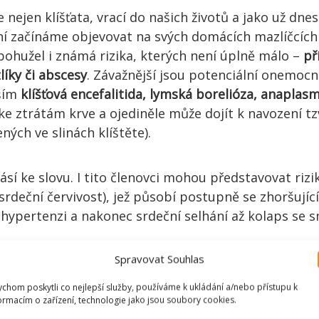
 nejen klíšťata, vrací do našich životů a jako už dne
yní začínáme objevovat na svých domácích mazlíčcích
í bohužel i známá rizika, kterých není úplně málo –
př
líky či abscesy
. Závažnější jsou potenciální onemoc
vším
klíšťová encefalitida, lymská borelióza, anapla
ke ztrátám krve a ojediněle může dojít k navození tzv
ných ve slinách klíštěte).
ásí ke slovu. I tito členovci mohou představovat rizi
srdeční červivost), jež působí postupně se zhoršující
ní hypertenzi a nakonec srdeční selhání až kolaps se
Spravovat Souhlas
chom poskytli co nejlepší služby, používáme k ukládání a/nebo přístupu k
ormacím o zařízení, technologie jako jsou soubory cookies.
OHÉ PŘÁTELE?