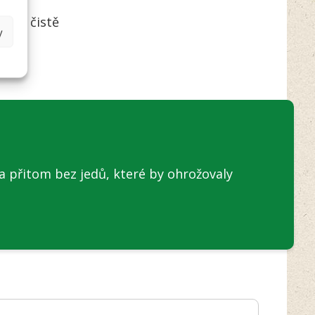
vání čistě
y
a přitom bez jedů, které by ohrožovaly