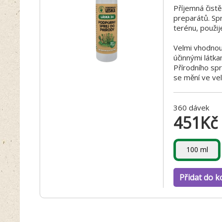
Příjemná čistě
preparátů. Sp
terénu, použij
Velmi vhodnou 
účinnými látka
Přírodního spr
se mění ve vel
360 dávek
451
Kč
100 ml
Přidat do k