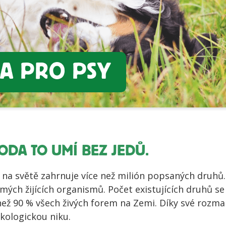
KA PRO PSY
RODA TO UMÍ BEZ JEDŮ.
 na světě zahrnuje více než milión popsaných druhů
ámých žijících organismů. Počet existujících druhů s
než 90 % všech živých forem na Zemi. Díky své rozma
kologickou niku.