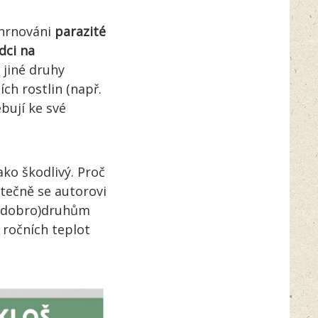
hrnováni
parazité
dci na
 jiné druhy
ch rostlin (např.
bují ke své
ko škodlivý. Proč
kutečně se autorovi
m (dobro)druhům
 ročních teplot