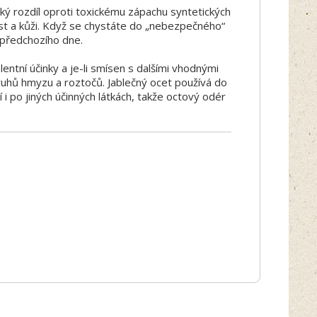
elký rozdíl oproti toxickému zápachu syntetických
rst a kůži. Když se chystáte do „nebezpečného“
z předchozího dne.
entní účinky a je-li smísen s dalšími vhodnými
druhů hmyzu a roztočů. Jablečný ocet používá do
í i po jiných účinných látkách, takže octový odér