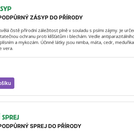
ÁSYP
 PODPŮRNÝ ZÁSYP DO PŘÍRODY
kvělá čistě přírodní záležitost plně v souladu s psími zájmy. Je ur
atečnou ochranu proti klíšťatům i blechám. Vedle antiparazitálního
 plísním a mykozám. Účinné látky jsou nimba, máta, cedr, meduňka,
oe vera.
ošíku
 SPREJ
 PODPŮRNÝ SPREJ DO PŘÍRODY