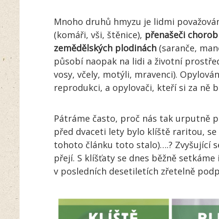
Mnoho druhů hmyzu je lidmi považován
(komáři, vši, štěnice),
přenašeči chorob
zemědělských plodinách
(saranče, mand
působí naopak na lidi a životní prostře
vosy, včely, motýli, mravenci). Opylová
reprodukci, a opylovači, kteří si za n
Pátráme často, proč nás tak urputně p
před dvaceti lety bylo klíště raritou, se
tohoto článku toto stalo)….? Zvyšujíc
přejí. S klíšťaty se dnes běžně setkám
v posledních desetiletích zřetelně pod