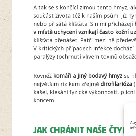
A tak se s končící zimou tento hmyz, ale
součást života též k naším psům. Již n
nebo přisátá klíšťata. S nimi přicházej
v místě uchycení vznikají často kožní uz
klíšťata přenášet. Patří mezi ně přede
V kritických případech infekce dochází 
paralýzy (ochrnutí vlivem toxinů obsaže
Rovněž
komáři a jiný bodavý hmyz
se hl
největším rizikem zřejmě
dirofilarióza
(
kašel, klesání fyzické výkonnosti, plic
koncem.
Aby
inf
JAK CHRÁNIT NAŠE ČTYŘN