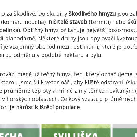
o za škodlivé. Do skupiny
škodlivého hmyzu
jsou za
(komár, moucha),
ničitelé staveb
(termiti) nebo
šků
elinka). Obtížný hmyz přitahuje největší pozornost,
dí blahodárně. Některé druhy jsou opylovači kvetoucí
ní je vzájemný obchod mezi rostlinami, které je potře
ě berou odměnu v podobě nektaru a pylu.
rovází méně užitečný hmyz, ten, který označujeme ja
 kterou jsme šli k veterináři, aby klíště odstranil (s
í se průměrné teploty a mírné zimy těmto nevítaný
e i v horských oblastech. Celkový vzestup průměrných
poruje
nárůst klíštěcí populace
.