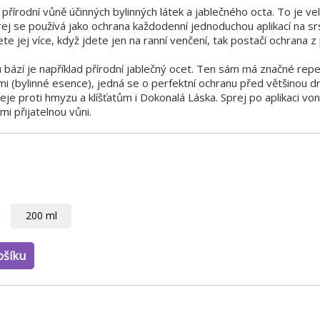
 přírodní vůně účinných bylinných látek a jablečného octa. To je v
rej se používá jako ochrana každodenní jednoduchou aplikací na s
ete jej více, když jdete jen na ranní venčení, tak postačí ochrana 
bází je například přírodní jablečný ocet. Ten sám má značné repel
mi (bylinné esence), jedná se o perfektní ochranu před většinou 
eje proti hmyzu a klíšťatům i Dokonalá Láska. Sprej po aplikaci von
mi přijatelnou vůni.
200 ml
ošíku