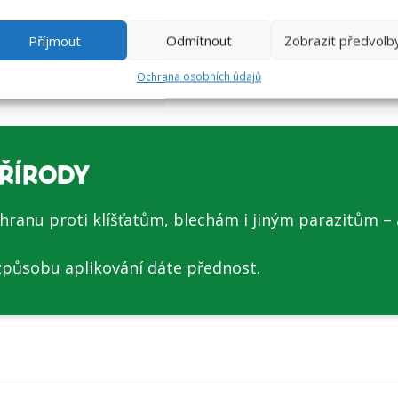
ených metod, takže doporučujeme pro ochranu použí
Příjmout
Odmítnout
Zobrazit předvolb
Ochrana osobních údajů
PŘÍRODY
hranu proti klíšťatům, blechám i jiným parazitům – 
 způsobu aplikování dáte přednost.