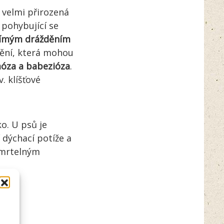
s velmi přirozená
 pohybující se
ímým drážděním
nění, která mohou
smóza a babezióza
.
. klíšťové
ko. U psů je
 dýchací potíže a
 smrtelným