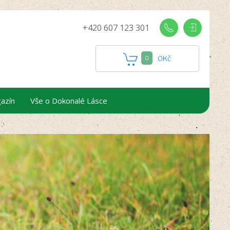
+420 607 123 301
0
Kč
0
azín
Vše o Dokonalé Lásce