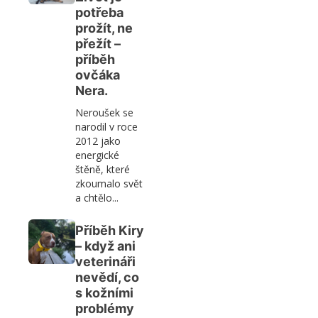
potřeba
prožít, ne
přežít –
příběh
ovčáka
Nera.
Neroušek se
narodil v roce
2012 jako
energické
štěně, které
zkoumalo svět
a chtělo...
Příběh Kiry
– když ani
veterináři
nevědí, co
s kožními
problémy