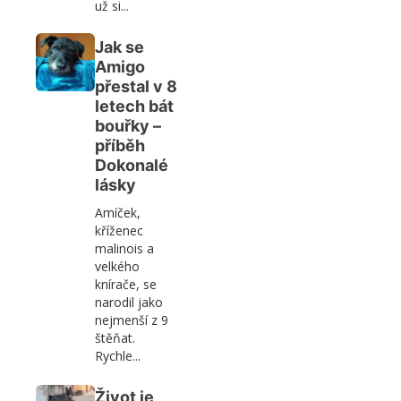
už si...
Jak se
Amigo
přestal v 8
letech bát
bouřky –
příběh
Dokonalé
lásky
Amíček,
kříženec
malinois a
velkého
knírače, se
narodil jako
nejmenší z 9
štěňat.
Rychle...
Život je