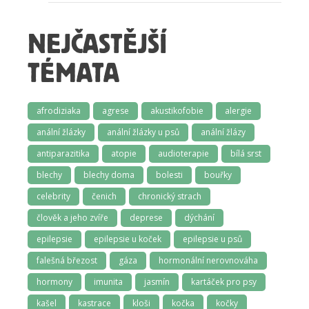
NEJČASTĚJŠÍ
TÉMATA
afrodiziaka
agrese
akustikofobie
alergie
anální žlázky
anální žlázky u psů
anální žlázy
antiparazitika
atopie
audioterapie
bílá srst
blechy
blechy doma
bolesti
bouřky
celebrity
čenich
chronický strach
člověk a jeho zvíře
deprese
dýchání
epilepsie
epilepsie u koček
epilepsie u psů
falešná březost
gáza
hormonální nerovnováha
hormony
imunita
jasmín
kartáček pro psy
kašel
kastrace
kloši
kočka
kočky