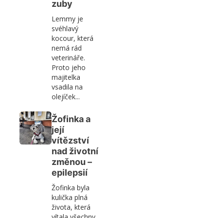
zuby
Lemmy je
svéhlavý
kocour, která
nemá rád
veterináře.
Proto jeho
majitelka
vsadila na
olejíček...
Žofinka a
její
vítězství
nad životní
změnou –
epilepsií
Žofinka byla
kulička plná
života, která
vítala všechny