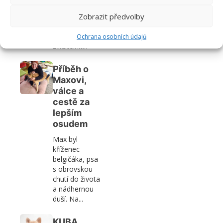
jsme cenu, ale
Zobrazit předvolby
je to taková
vtipná cena,
kterou se chtěl
Ochrana osobních údajů
zviditelnit...
Příběh o
Maxovi,
válce a
cestě za
lepším
osudem
Max byl
kříženec
belgičáka, psa
s obrovskou
chutí do života
a nádhernou
duší. Na...
KUBA