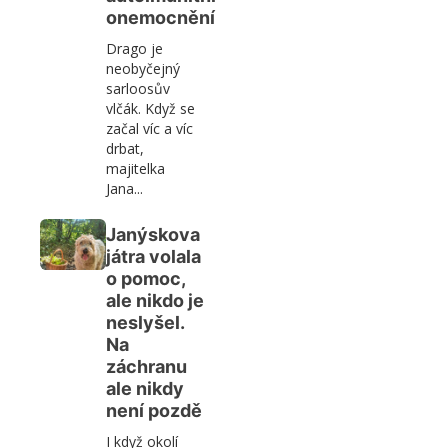
onemocnění
Drago je
neobyčejný
sarloosův
vlčák. Když se
začal víc a víc
drbat,
majitelka
Jana...
Janýskova
játra volala
o pomoc,
ale nikdo je
neslyšel.
Na
záchranu
ale nikdy
není pozdě
I když okolí