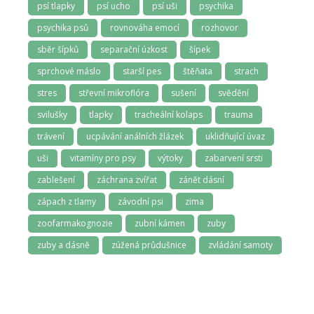
psí tlapky
psí ucho
psí uši
psychika
psychika psů
rovnováha emocí
rozhovor
sběr šípků
separační úzkost
šípek
sprchové máslo
starší pes
štěňata
strach
stres
střevní mikroflóra
sušení
svědění
svilušky
tlapky
tracheální kolaps
trauma
trávení
ucpávání análních žlázek
uklidňující úvaz
uši
vitamíny pro psy
výtoky
zabarvení srsti
zablešení
záchrana zvířat
zánět dásní
zápach z tlamy
závodní psi
zima
zoofarmakognozie
zubní kámen
zuby
zuby a dásně
zúžená průdušnice
zvládání samoty