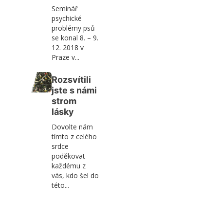
Seminář
psychické
problémy psů
se konal 8. – 9.
12. 2018 v
Praze v...
Rozsvítili
jste s námi
strom
lásky
Dovolte nám
tímto z celého
srdce
poděkovat
každému z
vás, kdo šel do
této...