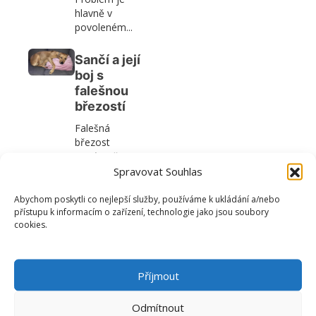
hlavně v
povoleném...
Sančí a její
boj s
falešnou
březostí
Falešná
březost
extrémně
vyčerpává fenu
Spravovat Souhlas
i její blízké
okolí a je
Abychom poskytli co nejlepší služby, používáme k ukládání a/nebo
přístupu k informacím o zařízení, technologie jako jsou soubory
poměrně
cookies.
častým
problémem...
Děkujeme
Příjmout
za ocenění
Odmítnout
Ano, dostali