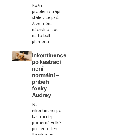
Kožní
problémy trápí
stále více psů.
A zejména
náchylná jsou
na to bull
plemena....
Inkontinence
po kastraci
není
normální –
příběh
fenky
Audrey
Na
inkontinenci po
kastraci trpí
poměrně velké
procento fen.
Problém je