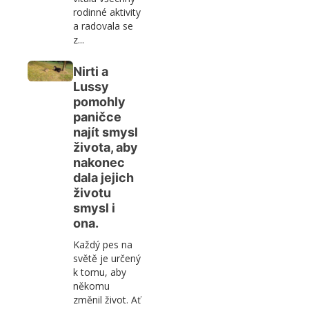
rodinné aktivity
a radovala se
z...
Nirti a
Lussy
pomohly
paničce
najít smysl
života, aby
nakonec
dala jejich
životu
smysl i
ona.
Každý pes na
světě je určený
k tomu, aby
někomu
změnil život. Ať