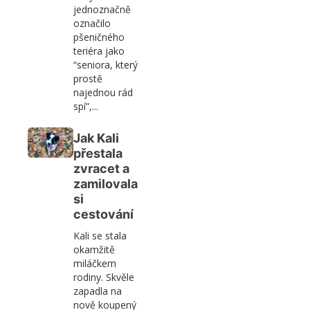
jednoznačně
označilo
pšeničného
teriéra jako
“seniora, který
prostě
najednou rád
spí”,...
Jak Kali
přestala
zvracet a
zamilovala
si
cestování
Kali se stala
okamžitě
miláčkem
rodiny. Skvěle
zapadla na
nově koupený