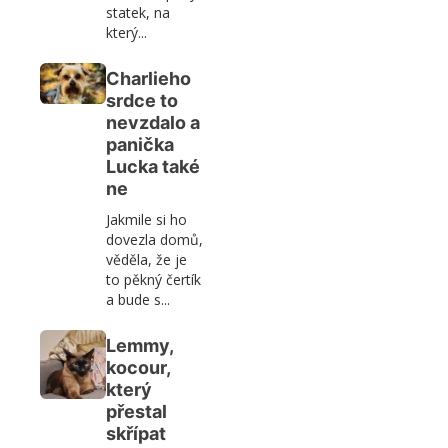
statek, na
který...
Charlieho
srdce to
nevzdalo a
panička
Lucka také
ne
Jakmile si ho
dovezla domů,
věděla, že je
to pěkný čertík
a bude s...
Lemmy,
kocour,
který
přestal
skřípat