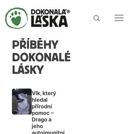
PŘÍBĚHY
DOKONALÉ
LÁSKY
Vlk, který
hledal
přírodní
pomoc –
Drago a
jeho
autoimunitní