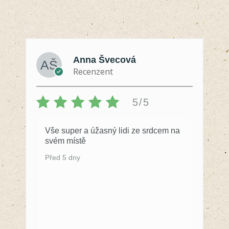
Anna Švecová
Recenzent
5/5
Vše super a úžasný lidi ze srdcem na
svém místě
Před 5 dny