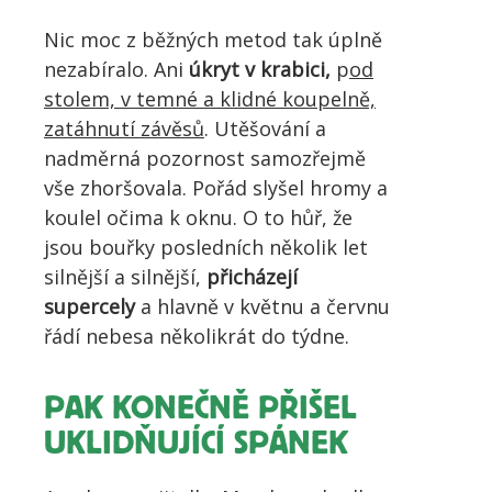
Nic moc z běžných metod tak úplně
nezabíralo. Ani
úkryt v krabici,
p
od
stolem, v temné a klidné koupelně,
zatáhnutí závěsů
. Utěšování a
nadměrná pozornost samozřejmě
vše zhoršovala. Pořád slyšel hromy a
koulel očima k oknu. O to hůř, že
jsou bouřky posledních několik let
silnější a silnější,
přicházejí
supercely
a hlavně v květnu a červnu
řádí nebesa několikrát do týdne.
PAK KONEČNĚ PŘIŠEL
UKLIDŇUJÍCÍ SPÁNEK