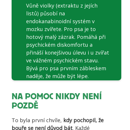
Vůně violky (extraktu z jejích
listů) působí na
endokanabinoidní systém v
mozku zvířete. Pro psa je to
hotový malý zázrak. Pomáhá při
psychickém diskomfortu a
přináší konejšivou úlevu i u zvířat
ve vážném psychickém stavu.
Bývá pro psa prvním zábleskem
naděje, že může být lépe.
NA POMOC NIKDY NENÍ
POZDĚ
To byla první chvíle,
kdy pochopil, že
bouře se není důvod bát
. Každé