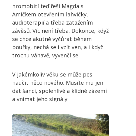
hromobití teď řeší Magda s
Amíčkem otevřením lahvičky,
audioterapií a třeba zatažením
závěsů. Víc není třeba. Dokonce, když
se chce akutně vyčůrat během
bouřky, nechá se i vzít ven, a i když
trochu váhavě, vyvenčí se.
V jakémkoliv věku se může pes
naučit něco nového. Musíte mu jen
dát šanci, spolehlivé a klidné zázemí
a vnímat jeho signály.