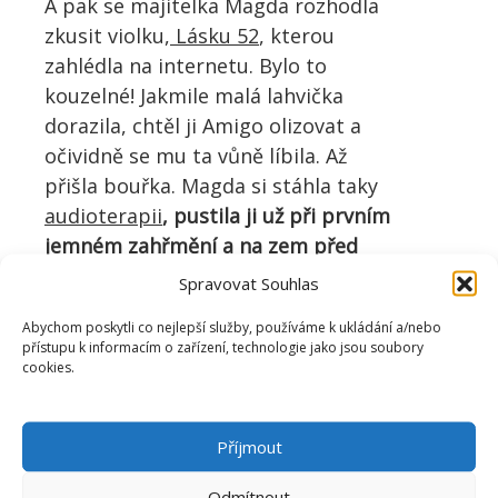
A pak se majitelka Magda rozhodla
zkusit violku,
Lásku 52
, kterou
zahlédla na internetu. Bylo to
kouzelné! Jakmile malá lahvička
dorazila, chtěl ji Amigo olizovat a
očividně se mu ta vůně líbila. Až
přišla bouřka. Magda si stáhla taky
audioterapii
, pustila ji už při prvním
jemném zahřmění a na zem před
Amiga položila ampulku s vůní,
pár
Spravovat Souhlas
kapek mu natřela na přední tlapky.
Abychom poskytli co nejlepší služby, používáme k ukládání a/nebo
Asi během 5 minut za zvuku melodií
přístupu k informacím o zařízení, technologie jako jsou soubory
v rytmu srdce a s vůní „u čumáku“
cookies.
Amigo poprvé po 8 letech za bouřky
lehnul a usnul! Přitom byl bílý den,
Příjmout
závěsy byly roztažené a okno
pootevřené!
Odmítnout