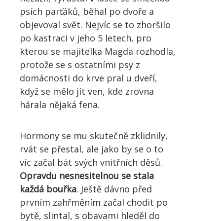
psích parťáků, běhal po dvoře a
objevoval svět. Nejvíc se to zhoršilo
po kastraci v jeho 5 letech, pro
kterou se majitelka Magda rozhodla,
protože se s ostatními psy z
domácnosti do krve pral u dveří,
když se mělo jít ven, kde zrovna
hárala nějaká fena.
Hormony se mu skutečně zklidnily,
rvát se přestal, ale jako by se o to
víc začal bát svých vnitřních děsů.
Opravdu nesnesitelnou se stala
každá bouřka
. Ještě dávno před
prvním zahřměním začal chodit po
bytě, slintal, s obavami hleděl do