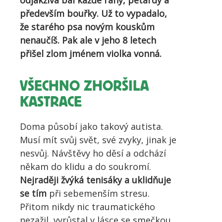
odjakživa bál každé rány, petardy a
především bouřky. Už to vypadalo,
že starého psa novým kouskům
nenaučíš. Pak ale v jeho 8 letech
přišel zlom jménem violka vonná.
VŠECHNO ZHORŠILA
KASTRACE
Doma působí jako takový autista.
Musí mít svůj svět, své zvyky, jinak je
nesvůj. Návštěvy ho děsí a odchází
někam do klidu a do soukromí.
Nejraději žvýká tenisáky a uklidňuje
se tím
při sebemenším stresu.
Přitom nikdy nic traumatického
nezažil, vyrůstal v lásce se smečkou