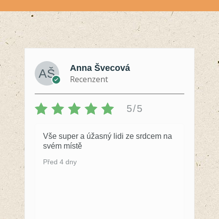
Anna Švecová
Recenzent
5/5
Vše super a úžasný lidi ze srdcem na
svém místě
Před 4 dny