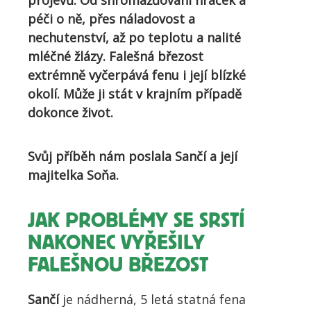
projevů. Od shromažďování hraček a
péči o ně, přes náladovost a
nechutenství, až po teplotu a nalité
mléčné žlázy. Falešná březost
extrémně vyčerpává fenu i její blízké
okolí. Může ji stát v krajním případě
dokonce život.
Svůj příběh nám poslala Sančí a její
majitelka Soňa.
JAK PROBLÉMY SE SRSTÍ
NAKONEC VYŘEŠILY
FALEŠNOU BŘEZOST
Sančí
je nádherná, 5 letá statná fena