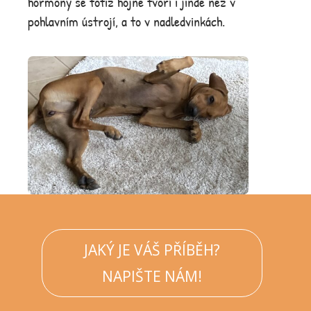
hormony se totiž hojně tvoří i jinde než v
pohlavním ústrojí, a to v nadledvinkách.
JAKÝ JE VÁŠ PŘÍBĚH?
NAPIŠTE NÁM!