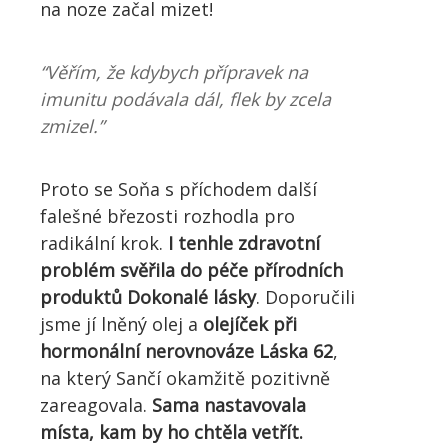
na noze začal mizet!
“Věřím, že kdybych přípravek na
imunitu podávala dál, flek by zcela
zmizel.”
Proto se Soňa s příchodem další
falešné březosti rozhodla pro
radikální krok.
I tenhle zdravotní
problém svěřila do péče přírodních
produktů Dokonalé lásky
. Doporučili
jsme jí lněný olej a
olejíček při
hormonální nerovnováze Láska 62
,
na který Sančí okamžitě pozitivně
zareagovala.
Sama nastavovala
místa, kam by ho chtěla vetřít.