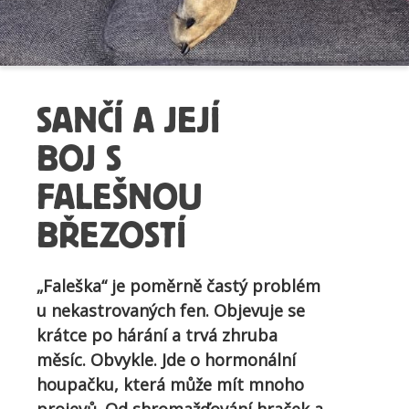
SANČÍ A JEJÍ
BOJ S
FALEŠNOU
BŘEZOSTÍ
„Faleška“ je poměrně častý problém
u nekastrovaných fen. Objevuje se
krátce po hárání a trvá zhruba
měsíc. Obvykle. Jde o hormonální
houpačku, která může mít mnoho