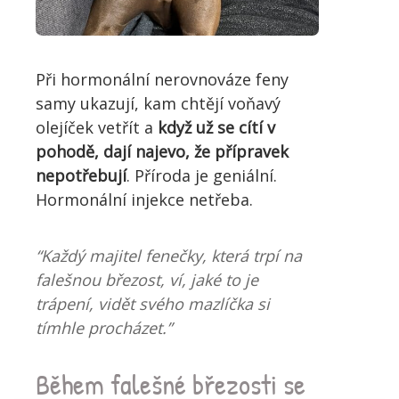
Při hormonální nerovnováze feny
samy ukazují, kam chtějí voňavý
olejíček vetřít a
když už se cítí v
pohodě, dají najevo, že přípravek
nepotřebují
. Příroda je geniální.
Hormonální injekce netřeba.
“Každý majitel fenečky, která trpí na
falešnou březost, ví, jaké to je
trápení, vidět svého mazlíčka si
tímhle procházet.”
Během falešné březosti se