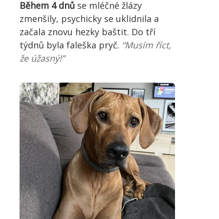
Během 4 dnů
se mléčné žlázy
zmenšily, psychicky se uklidnila a
začala znovu hezky baštit. Do tří
týdnů byla faleška pryč.
“Musím říct,
že úžasný!”