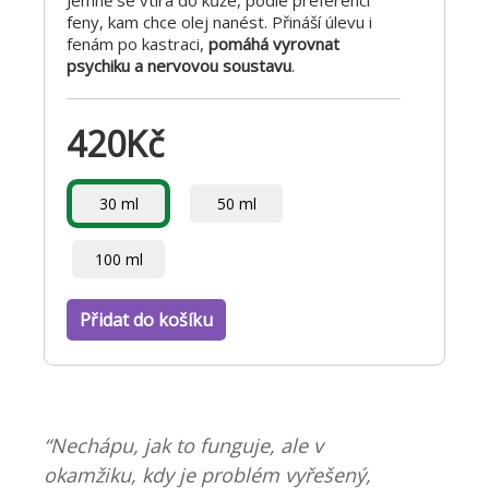
Jemně se vtírá do kůže, podle preferencí
feny, kam chce olej nanést. Přináší úlevu i
fenám po kastraci,
pomáhá vyrovnat
psychiku a nervovou soustavu
.
420
Kč
30 ml
50 ml
100 ml
Přidat do košíku
“Nechápu, jak to funguje, ale v
okamžiku, kdy je problém vyřešený,