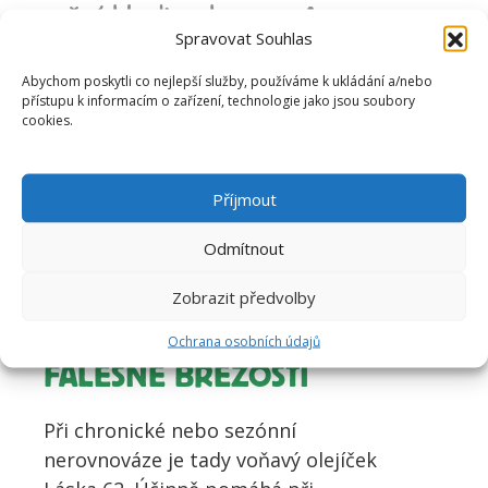
mění hladiny hormonů
Spravovat Souhlas
prolaktinu a progesteronu.
Tělo si myslí, že je zkrátka
Abychom poskytli co nejlepší služby, používáme k ukládání a/nebo
přístupu k informacím o zařízení, technologie jako jsou soubory
březí. Zpravidla jsou
cookies.
hormony rozhozené vlivem
poškozené psychiky.
Příjmout
Odmítnout
LÁSKA 62 POMÁHÁ PŘI
Zobrazit předvolby
HORMONÁLNÍ
NEROVNOVÁZE I
Ochrana osobních údajů
FALEŠNÉ BŘEZOSTI
Při chronické nebo sezónní
nerovnováze je tady voňavý olejíček