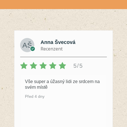
Anna Švecová
Recenzent
5/5
Vše super a úžasný lidi ze srdcem na
svém místě
Před 4 dny