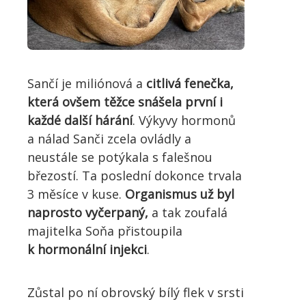
Sančí je miliónová a
citlivá fenečka,
která ovšem těžce snášela první i
každé další hárání
. Výkyvy hormonů
a nálad Sanči zcela ovládly a
neustále se potýkala s falešnou
březostí. Ta poslední dokonce trvala
3 měsíce v kuse.
Organismus už byl
naprosto vyčerpaný,
a tak zoufalá
majitelka Soňa přistoupila
k hormonální injekci
.
Zůstal po ní obrovský bílý flek v srsti