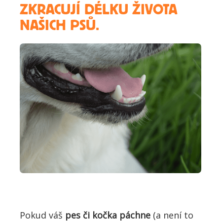
ZKRACUJÍ DÉLKU ŽIVOTA
NAŠICH PSŮ.
Pokud váš
pes či kočka páchne
(a není to