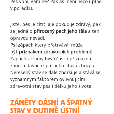
Pes voní. Vám ne? Pak asi není něco úplně
v pořádku.
Jistě, pes je cítit, ale pokud je zdravý, pak
se jedná o
přirozený pach jeho těla
a ten
opravdu nevadí.
Psí zápach
který přetrvává, může
být
příznakem zdravotních problémů
.
Zápach z tlamy bývá často příznakem
zánětu dásní a špatného stavu chrupu.
Neřešený stav se dále zhoršuje a stává se
významným faktorem ovlivňujícím
zdravotní stav psa i délku jeho života.
ZÁNĚTY DÁSNÍ A ŠPATNÝ
STAV V DUTINĚ ÚSTNÍ