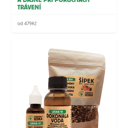
A DÁSNĚ PŘI PORUCHÁCH
TRÁVENÍ
od
479
Kč