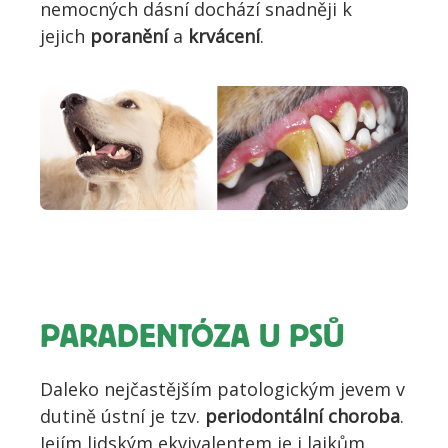
nemocných dásní dochází snadněji k
jejich
poranění
a
krvácení
.
PARADENTÓZA U PSŮ
Daleko nejčastějším patologickým jevem v
dutině ústní je tzv.
periodontální choroba
.
Jejím lidským ekvivalentem je i laikům