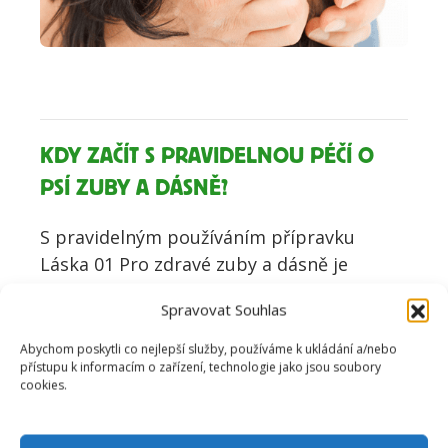
KDY ZAČÍT S PRAVIDELNOU PÉČÍ O
PSÍ ZUBY A DÁSNĚ?
S pravidelným používáním přípravku
Láska 01 Pro zdravé zuby a dásně je
vhodné začít po ukončeném přezubení
Spravovat Souhlas
psa. V případě konflitního přezubování je
možné přípravek aplikovat pro úlevu od
Abychom poskytli co nejlepší služby, používáme k ukládání a/nebo
přístupu k informacím o zařízení, technologie jako jsou soubory
bolesti a jemné protizánětlivé působení.
cookies.
Psi mají během svého života dvě sady