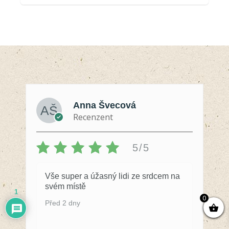
Anna Švecová
Recenzent
5/5
Vše super a úžasný lidi ze srdcem na
svém místě
1
0
Před 2 dny