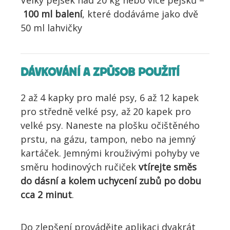
Velký pejsek nad 20 kg nebo více pejsků –
100 ml balení
, které dodáváme jako dvě
50 ml lahvičky
DÁVKOVÁNÍ A ZPŮSOB POUŽITÍ
2 až 4 kapky pro malé psy, 6 až 12 kapek
pro středně velké psy, až 20 kapek pro
velké psy. Naneste na plošku očištěného
prstu, na gázu, tampon, nebo na jemný
kartáček. Jemnými krouživými pohyby ve
směru hodinových ručiček
vtírejte směs
do dásní a kolem uchycení zubů po dobu
cca 2 minut
.
Do zlepšení provádějte aplikaci dvakrát