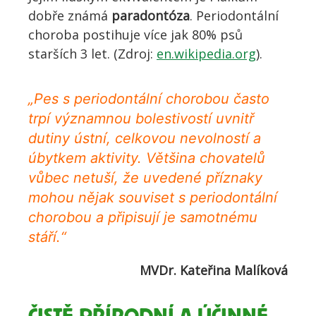
dobře známá
paradontóza
. Periodontální
choroba postihuje více jak 80% psů
starších 3 let. (Zdroj:
en.wikipedia.org
).
„Pes s periodontální chorobou často
trpí významnou bolestivostí uvnitř
dutiny ústní, celkovou nevolností a
úbytkem aktivity. Většina chovatelů
vůbec netuší, že uvedené příznaky
mohou nějak souviset s periodontální
chorobou a připisují je samotnému
stáří.“
MVDr. Kateřina Malíková