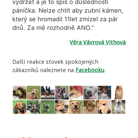
vydržet a je to spíš o důslednosti
páníčka. Nelze chtít aby zubní kámen,
který se hromadil 11let zmizel za pár
dnů. Za mě rozhodně ANO.”
Věra Vávrová Vithová
Další reakce stovek spokojených
zákazníků naleznete na
Facebooku
.