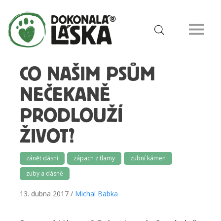
CO NAŠIM PSŮM
NEČEKANĚ
PRODLOUŽÍ
ŽIVOT?
zánět dásní
zápach z tlamy
zubní kámen
zuby a dásně
13. dubna 2017 /
Michal Babka