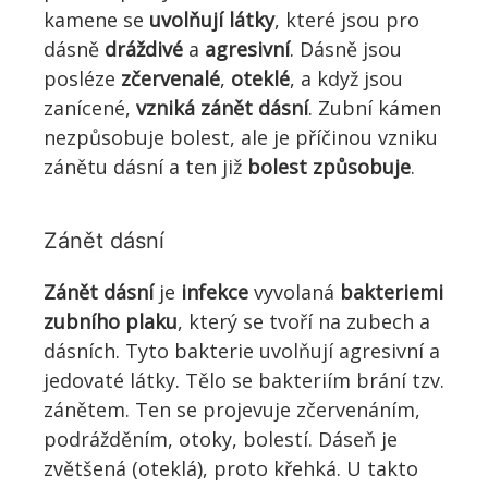
kamene se
uvolňují látky
, které jsou pro
dásně
dráždivé
a
agresivní
. Dásně jsou
posléze
zčervenalé
,
oteklé
, a když jsou
zanícené,
vzniká zánět dásní
. Zubní kámen
nezpůsobuje bolest, ale je příčinou vzniku
zánětu dásní a ten již
bolest způsobuje
.
Zánět dásní
Zánět dásní
je
infekce
vyvolaná
bakteriemi
zubního plaku
, který se tvoří na zubech a
dásních. Tyto bakterie uvolňují agresivní a
jedovaté látky. Tělo se bakteriím brání tzv.
zánětem. Ten se projevuje zčervenáním,
podrážděním, otoky, bolestí. Dáseň je
zvětšená (oteklá), proto křehká. U takto