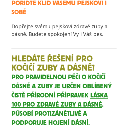
POŘIĎTE KLID VAŠEMU PEJSKOVI I
SOBĚ
Dopřejte svému pejskovi zdravé zuby a
dásně. Budete spokojení Vy i Váš pes.
HLEDÁTE ŘEŠENÍ PRO
KOČIČÍ ZUBY A DÁSNĚ?
PRO PRAVIDELNOU PÉČI O KOČIČÍ
DÁSNĚ A ZUBY JE URČEN OBLÍBENÝ
ČISTĚ PŘÍRODNÍ PŘÍPRAVEK
LÁSKA
100 PRO ZDRAVÉ ZUBY A DÁSNĚ
.
PŮSOBÍ PROTIZÁNĚTLIVĚ A
PODPORUJE HOJENÍ DÁSNÍ.