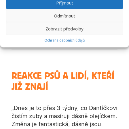
Příjmout
zubů. První jsou mléčné zuby, která se
následně mění za zuby trvalé. Tato
Odmítnout
výměna (neboli přezubování) probíhá
přibližně od 3. měsíce a je ukončena kolem
Zobrazit předvolby
7 až 8 měsíce života.
Ochrana osobních údajů
REAKCE PSŮ A LIDÍ, KTEŘÍ
JIŽ ZNAJÍ
„Dnes je to přes 3 týdny, co Dantíčkovi
čistím zuby a masíruji dásně olejíčkem.
Změna je fantastická, dásně jsou