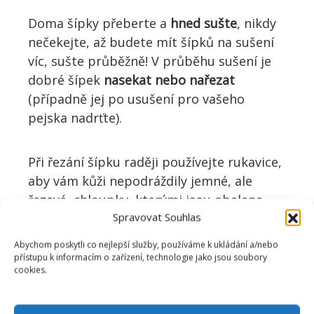
Doma šípky p
řeberte a
hned sušte
, nikdy
nečekejte, až budete mít šípků na sušení
víc, sušte průběžně! V průběhu sušení je
dobré šípek
nasekat nebo nařezat
(případně jej po u
sušení pro vašeho
pejska nadr
ťte).
Při řezání šípku raději použ
ívejte
rukavice,
aby vám kůži nepodráždily jemné, ale
řezavé,
chloupky, kterými jsou
obalena
Spravovat Souhlas
semínka uvnitř šípků. Ideálně při sušení
vyfoukávejte co nejvíce chloupků,
Abychom poskytli co nejlepší služby, používáme k ukládání a/nebo
například větrákem či fénem
, ale pozor,
přístupu k informacím o zařízení, technologie jako jsou soubory
cookies.
foukejte chloupky jen tam, kde vás pak
nebudou otravovat.