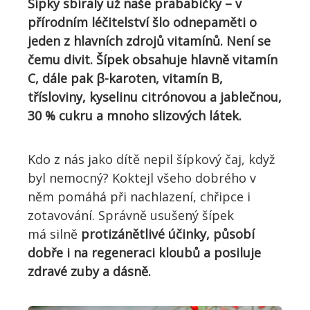
Šípky sbíraly už naše
prababičky – v
přírodním léčitelství
šlo od
nepaměti o
jeden z hlavních zdrojů vitamínů
.
Není se
čemu divit
. Šípek obsahuje
hlavně vitamín
C, dále
pak
β-karoten, vitamín B,
třísloviny, kyselinu citrónovou a jablečnou,
30 % cukru a mnoho slizových látek.
Kdo z nás jako dítě nepil šípkový čaj, když
byl
nemocný
? Koktejl všeho dobrého v
něm pomáhá při nachlazení, chřipce i
zotavování.
S
právně usušený šípek
má
siln
ě
protizánětlivé účinky, působí
dobře i na regeneraci kloubů a posiluje
zdravé zuby a dásně.