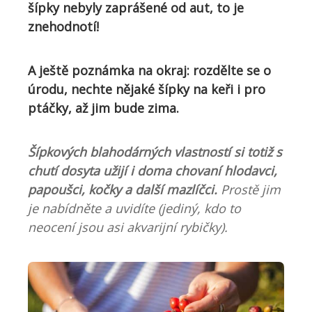
šípky nebyly zaprášené od aut, to je
znehodnotí!
A ještě poznámka na okraj: rozdělte se o
úrodu, nechte nějaké šípky na keři
i
pro
ptáčky
, až jim bude zima.
Šípkových blahodárných vlastností si totiž s
chutí dosyta užijí i doma chovaní hlodavci,
papoušci, kočky a další mazlíčci.
Prostě jim
je nabídněte a uvidíte (jediný, kdo to
neocení jsou asi akvarijní rybičky).