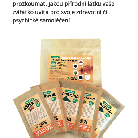
prozkoumat, jakou přírodní
látku
vaše
zvířátko
uvítá pro svoje
zdravotní či
psychické
s
amoléčení
.