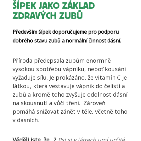
ŠÍPEK JAKO ZÁKLAD
ZDRAVÝCH ZUBŮ
Především šípek doporučujeme pro podporu
dobrého stavu zubů a normální činnost dásní.
Příroda předepsala zubům enormně
vysokou spotřebu vápníku, neboť kousání
vyžaduje sílu. Je prokázáno, že vitamín C je
látkou, která vestavuje vápník do čelistí a
zubů a kromě toho zvyšuje odolnost dásní
na skousnutí a vůči tření. Zároveň
pomáhá snižovat zánět v těle, včetně toho
v dásních.
Věděli jste, že…?
Psi si v játrech umí určité