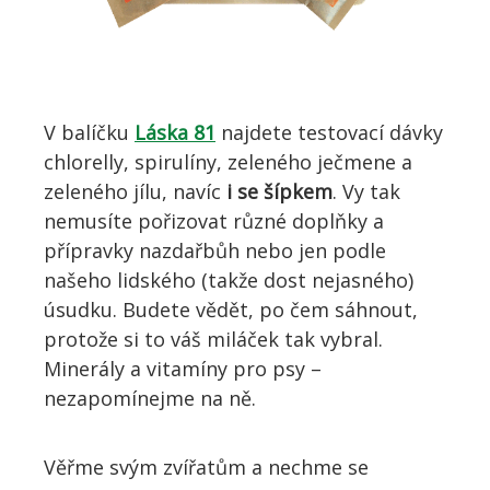
V
balíčku
Láska 81
najdete testovací dávky
chlorelly, spirulíny, zeleného ječmene a
zeleného jílu, navíc
i se šípkem
. Vy tak
nemusíte pořizovat různé doplňky a
přípravky nazdařbůh
nebo jen podle
našeho lidského (takže dost nejasného)
úsudku.
Budete vědět, po čem sáhnout,
protože si to v
áš miláček tak
vybral.
Minerály a vitamíny pro psy –
nezapomínejme na ně.
V
ěřme svým zvířatům
a nechme se