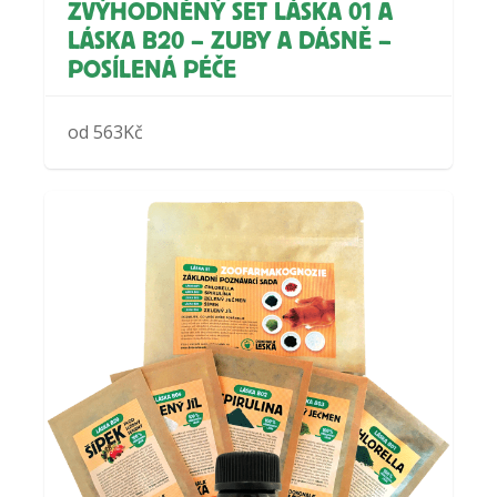
ZVÝHODNĚNÝ SET LÁSKA 01 A
LÁSKA B20 – ZUBY A DÁSNĚ –
POSÍLENÁ PÉČE
od
563
Kč