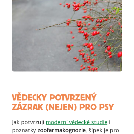
VĚDECKY POTVRZENÝ
ZÁZRAK (NEJEN) PRO PSY
J
ak potvrzují
moderní vědecké studie
i
poznatky
zoofarmakognozie
, šípek je pro