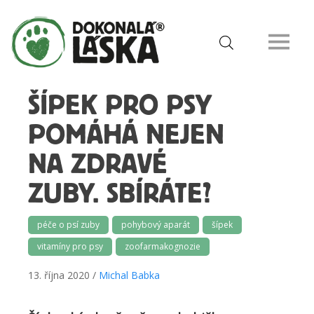
ŠÍPEK PRO PSY
POMÁHÁ NEJEN
NA ZDRAVÉ
ZUBY. SBÍRÁTE?
péče o psí zuby
pohybový aparát
šípek
vitamíny pro psy
zoofarmakognozie
13. října 2020 /
Michal Babka