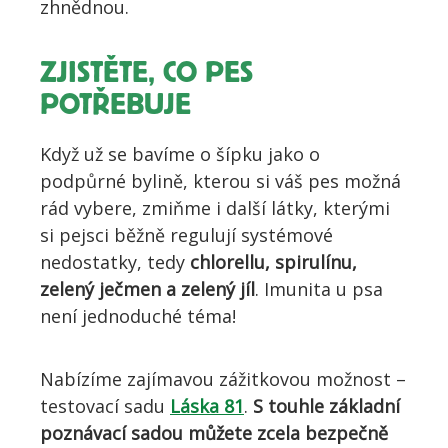
zhnědn
ou.
ZJISTĚTE, CO PES
POTŘEBUJE
Když už se bavíme o šípku
jako o
podpůrné bylině, ktero
u si váš pes možná
rád vybere
, zmiňme i další látky,
kterými
si pejsci
běžně regulují systémové
nedostatky, tedy
chlorellu, spirulínu,
zelený ječmen a zelený jíl
. Imunita u psa
není jednoduché téma!
Nabízíme zajímavou zážitkovou možnost –
testovací sadu
Láska 81
.
S touhle základní
poznávací sadou
můžete zcela bezpečně