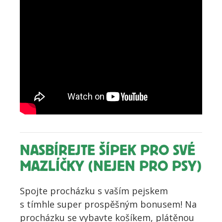
NASBÍREJTE ŠÍPEK PRO SVÉ
MAZLÍČKY (NEJEN PRO PSY)
Spojte procházku s vaším pejskem
s
tímhle super prospěšným bonusem
! Na
p
rocházku se vybavte košíkem, plátěnou