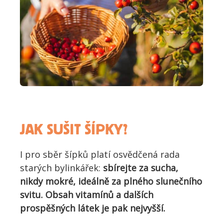
JAK SUŠIT ŠÍPKY?
I pro sběr šípků platí osvědčená rada
starých bylinkářek:
sbírejte za sucha,
nikdy mokré, ideálně za plného slunečního
svitu
. Obsah vitamín
ů a dalších
prospěšných látek je pak ne
jvyšší.