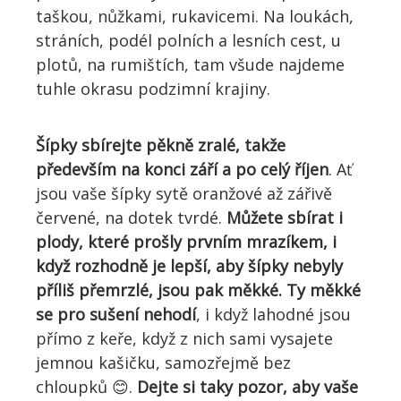
taškou, nůžkami
, rukavicemi. Na loukách,
stráních, podél polních a
lesních cest, u
plotů,
na rumištích, tam všude najdeme
tuhle okrasu podzimní krajiny.
Šípky sbírejte
pěkně zralé,
takže
především na konci září a po celý říjen
. Ať
jsou vaše šípky sytě oranžové až zářivě
červené, na dotek tvrdé.
Můžete
sbírat i
plody, které prošly prvním mrazíkem,
i
když rozhodně je lepší, aby
šípky
nebyly
příliš přemrzlé, jsou pak měkké. Ty měkké
se pro sušení nehodí
, i když lahodné jsou
přímo z keře, když z nich sami vysajete
jemnou kašičku, samozřejmě bez
chloupků
😊
.
Dejte si taky pozor, aby vaše