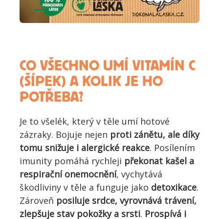
CO VŠECHNO UMÍ VITAMÍN C
(ŠÍPEK) A KOLIK JE HO
POTŘEBA?
Je to všelék, který v těle umí hotové
zázraky. Bojuje nejen
proti zánětu, ale díky
tomu snižuje i alergické reakce
. Posílením
imunity pomáhá rychleji
překonat kašel a
respirační onemocnění
, vychytává
škodliviny v těle a funguje jako
detoxikace
.
Zároveň
posiluje srdce, vyrovnává trávení,
zlepšuje stav pokožky a srsti
.
Prospívá i