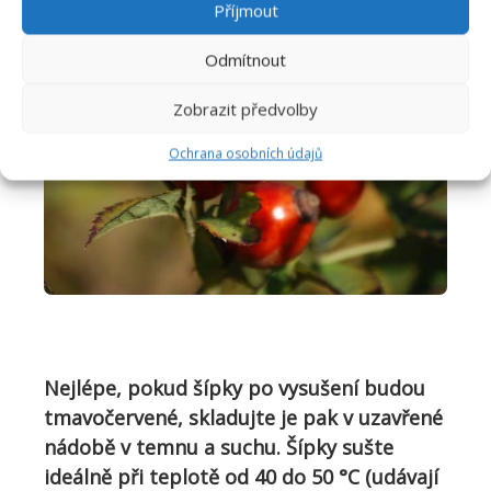
Příjmout
Odmítnout
Zobrazit předvolby
Ochrana osobních údajů
Nejlépe, pokud šípky po vy
sušení budou
tmavočervené, skladujte
je
pak v uzavřené
nádobě v temnu a suchu. Šípky sušte
ideálně při teplotě
od 40 do 50 °C (udávají