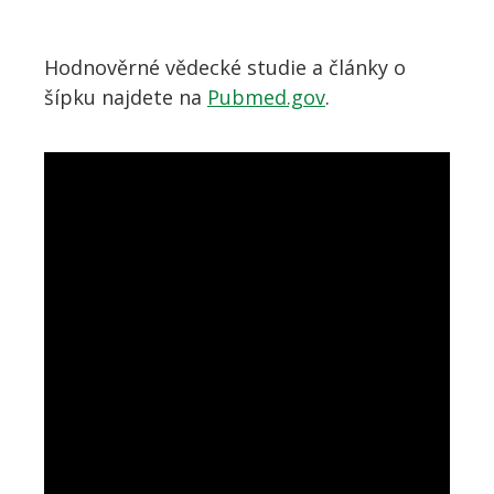
Hodnověrné vědecké studie a články o
šípku najdete na
Pubmed.gov
.