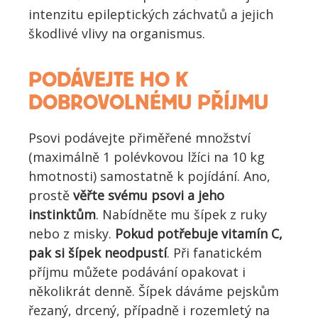
intenzitu epileptických záchvatů a jejich
škodlivé vlivy na organismus.
PODÁVEJTE HO K
DOBROVOLNÉMU PŘÍJMU
Psovi p
odávejte přiměřené množství
(maximálně 1 polévkov
ou lžíci na 10 kg
hmotnosti
) samostatně k pojídání. Ano,
prostě
věřte svému psovi a jeho
instinktům
. Nabídněte mu šípek z ruky
nebo z misky.
Pokud potřebuje vitamín C,
pak si
šípek
neodpustí
. Při fanatickém
příjmu můžete podávání opakovat i
několikrát denně.
Šípek dáváme
pejskům
ř
ezaný
, drcený, případně i rozemletý na