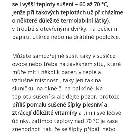
se i vyšší teploty sušení – 60 až 70 °C,
jenže
při
takových teplotách už
přicházíme
o některé důležité termolabilní látky
)
,
v troubě s otevřenými dvířky, na pečicím
papíru, utěrce nebo na drátěné podložce.
Můžete samozřejmě sušit
taky
v sušičce
ovoce
nebo
třeba na závěsném sítu, které
může mít i několik pater, v teplé a
vzdušné místnosti,
taky jen tak
na
sluníčku, na okně či na balkóně. Na
teplotu sušení
si ale dejte pozor
, protože
příliš p
omalu sušené šípky
plesniví a
ztrácejí důležité vitam
í
ny
a tím i své léčivé
účinky
, zatímco teploty nad 70 °C je zase
znehodnotí tak, že se šípky připálí nebo