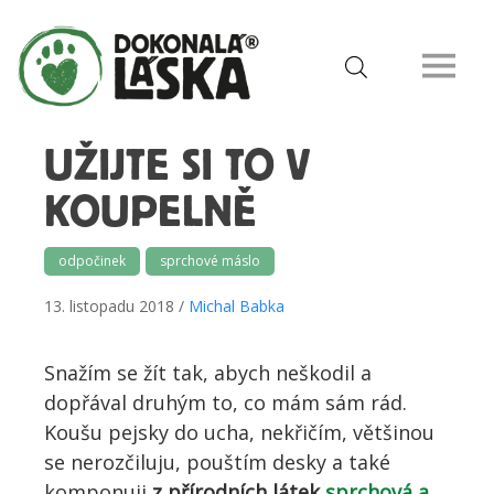
UŽIJTE SI TO V
KOUPELNĚ
odpočinek
sprchové máslo
13. listopadu 2018 /
Michal Babka
Snažím se žít tak, abych neškodil a
dopřával druhým to, co mám sám rád.
Koušu pejsky do ucha, nekřičím, většinou
se nerozčiluju, pouštím desky a také
komponuji
z přírodních látek
sprchová a