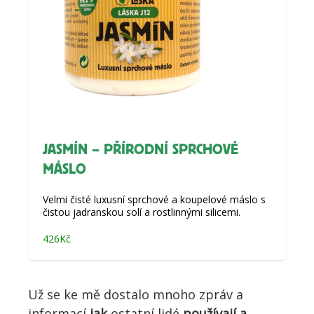
JASMÍN – PŘÍRODNÍ SPRCHOVÉ
MÁSLO
Velmi čisté luxusní sprchové a koupelové máslo s
čistou jadranskou solí a rostlinnými silicemi.
426
Kč
Už se ke mě dostalo mnoho zpráv a
informací,
jak
ostatní lidé
používají a