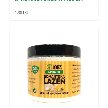
1,381
Kč