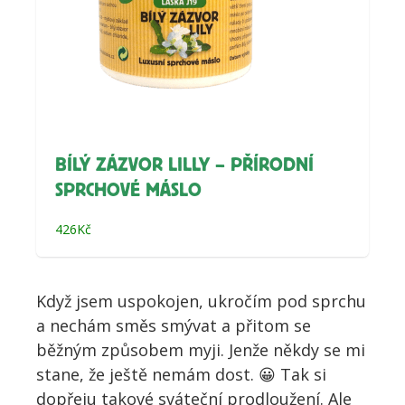
BÍLÝ ZÁZVOR LILLY – PŘÍRODNÍ
SPRCHOVÉ MÁSLO
426
Kč
Když jsem uspokojen, ukročím pod sprchu
a nechám směs smývat a přitom se
běžným způsobem myji. Jenže někdy se mi
stane, že ještě nemám dost. 😀 Tak si
dopřeju takové sváteční prodloužení. Ale