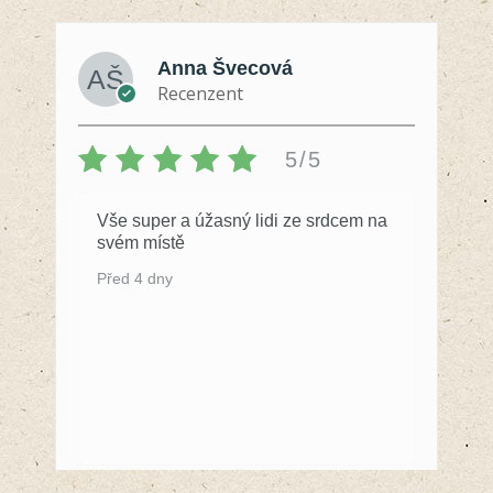
Anna Švecová
Recenzent
5/5
Vše super a úžasný lidi ze srdcem na
svém místě
Před 4 dny