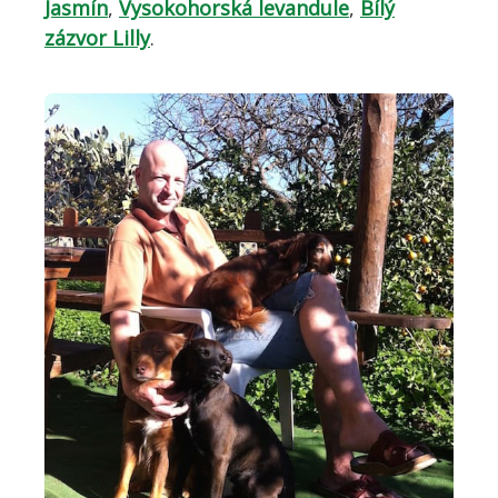
Jasmín
,
Vysokohorská levandule
,
Bílý
zázvor Lilly
.