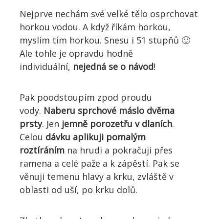
Nejprve nechám své velké tělo osprchovat
horkou vodou. A když říkám horkou,
myslím tím horkou. Snesu i 51 stupňů 🙂
Ale tohle je opravdu hodně
individuální,
nejedná se o návod
!
Pak poodstoupím zpod proudu
vody.
Naberu sprchové máslo dvěma
prsty
. Jen
jemně porozetřu v dlaních
.
Celou
dávku aplikuji pomalým
roztíráním
na hrudi a pokračuji přes
ramena a celé paže a k zápěstí. Pak se
věnuji temenu hlavy a krku, zvláště v
oblasti od uší, po krku dolů.