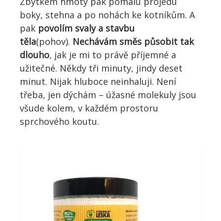
Zbytkem hmoty pak pomalu projedu
boky, stehna a po nohách ke kotníkům. A
pak
povolím svaly a stavbu
těla
(pohov).
Nechávám směs působit tak
dlouho
, jak je mi to právě příjemné a
užitečné. Někdy tři minuty, jindy deset
minut. Nijak hluboce neinhaluji. Není
třeba, jen dýchám – úžasné molekuly jsou
všude kolem, v každém prostoru
sprchového koutu.