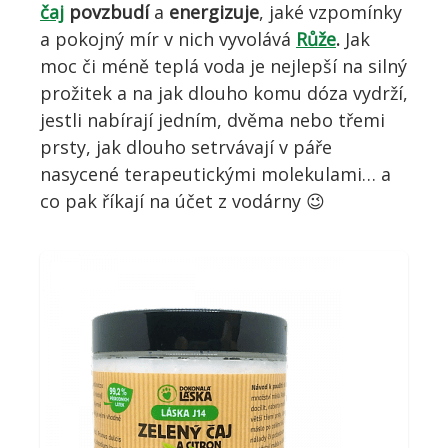
čaj
povzbudí
a
energizuje
, jaké vzpomínky
a pokojný mír v nich vyvolává
Růže
.
Jak
moc či méně teplá voda je nejlepší na silný
prožitek a na jak dlouho komu dóza vydrží,
jestli nabírají jedním, dvěma nebo třemi
prsty, jak dlouho setrvávají v páře
nasycené terapeutickými molekulami… a
co pak říkají na účet z vodárny 😉