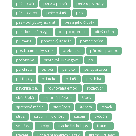
péče o oči
péče o psí uši
péče o psí zuby
péče o zuby
péče psí uši
pes
pes - pohybový aparát
pes a jeho člověk
pes doma sám vyje
pes po operaci
pitný režim
plumérie
pohybový aparát
pomoc psům
posttraumatický stres
prebiotika
přírodní pomoc
probiotika
protokol Budwigové
psi
psí chrup
psí oči
psí oko
psí sportovci
psí tlapky
psí ucho
psí uši
psychika
psychika psů
rovnováha emocí
rozhovor
sběr šípků
separační úzkost
šípek
sprchové máslo
starší pes
štěňata
strach
stres
střevní mikroflóra
sušení
svědění
svilušky
tlapky
tracheální kolaps
trauma
trávení
ucpávání análních žlázek
uklidňující úvaz