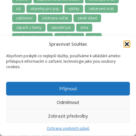
uši
vitamíny pro psy
výtoky
zabarvení srsti
zablešení
záchrana zvířat
zánět dásní
zápach z tlamy
závodní psi
zima
zoofarmakognozie
zubní kámen
zuby
Spravovat Souhlas
zuby a dásně
zúžená průdušnice
zvládání samoty
Abychom poskytli co nejlepší služby, používáme k ukládání a/nebo
přístupu k informacím o zařízení, technologie jako jsou soubory
cookies.
Příjmout
Odmítnout
Anna Švecová
Zobrazit předvolby
Recenzent
Ochrana osobních údajů