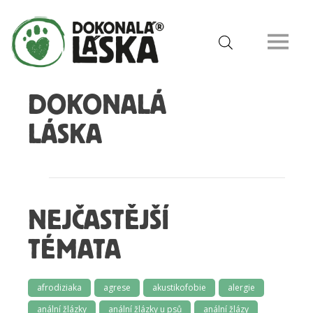
DOKONALÁ
LÁSKA
NEJČASTĚJŠÍ
TÉMATA
afrodiziaka
agrese
akustikofobie
alergie
anální žlázky
anální žlázky u psů
anální žlázy