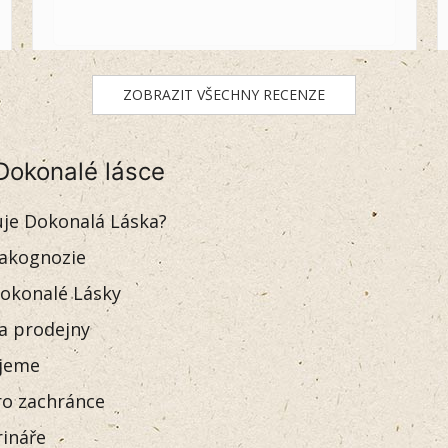
ZOBRAZIT VŠECHNY RECENZE
Dokonalé lásce
uje Dokonalá Láska?
akognozie
okonalé Lásky
 a prodejny
jeme
o zachránce
rináře