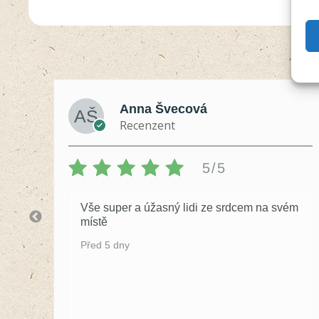
Anna Švecová
Recenzent
5/5
Vše super a úžasný lidi ze srdcem na svém
místě
Před 5 dny