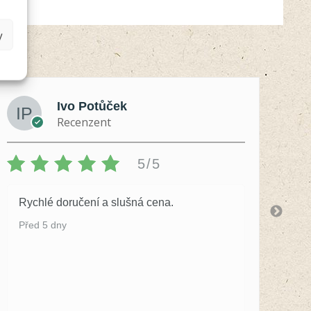
y
Ivo Potůček
Recenzent
5/5
Rychlé doručení a slušná cena.
S 
by
Před 5 dny
Př