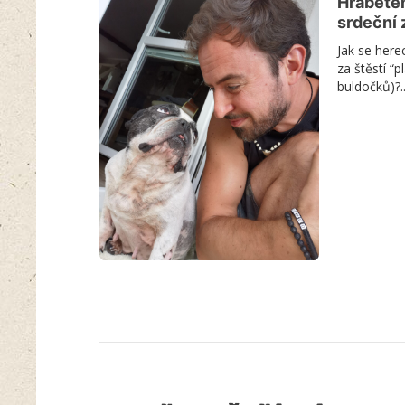
Hraběte
srdeční 
Jak se here
za štěstí “
buldočků)?..