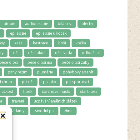
atopie
audioterapie
bílá srst
blechy
í
epilepsie
epilepsie u koček
psy
kašel
kastrace
kloši
kočka
ty
oči
oční okolí
oční vada
odloučení
péče o oči
péče o psí uši
péče o psí zuby
pitný režim
plumérie
pohybový aparát
í chrup
psí oči
psí oko
psí sportovci
 úzkost
šípek
sprchové máslo
starší pes
ma
trávení
ucpávání análních žlázek
ápach z tlamy
závodní psi
zima