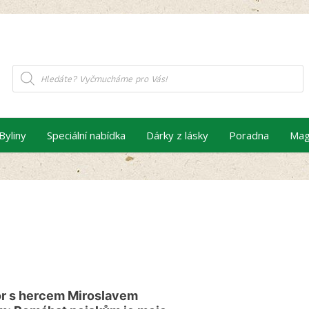
Products
search
Byliny
Speciální nabídka
Dárky z lásky
Poradna
Mag
r s hercem Miroslavem