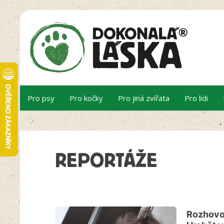
Pro psy
Pro kočky
Pro jiná zvířata
Pro lidi
REPORTÁŽE
Rozhovo