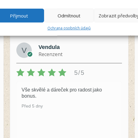
Příjmout
Odmítnout
Zobrazit předvolb
Ochrana osobních údajů
Vendula
Recenzent
5/5
Vše skvělé a dáreček pro radost jako
bonus.
Před 5 dny