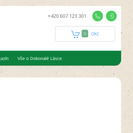
+420 607 123 301
0
Kč
0
azín
Vše o Dokonalé Lásce