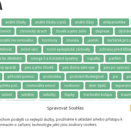
A
anální žlázky
anální žlázky u psů
anální žlázy
antiparazitika
čenich
chronický strach
člověk a jeho zvíře
deprese
dýchán
onální nerovnováha
hormony
imunita
jasmín
kartáček pro 
telnost
ničení věcí
noční epileptické záchvaty
ochrana před klíšťa
e ke zklidnění
omega 3 a 6 mastné kyseliny
ospalky
parfém
vý aparát
pes a jeho člověk
pes doma sám vyje
pes po operaci
přírodní pomoc
probiotika
protokol Budwigové
psi
ps
ychika psů
rovnováha emocí
rozhovor
sběr šípků
separační
sušení
svědění
svilušky
tlapky
tracheální kolaps
trau
zabarvení srsti
zablešení
záchrana zvířat
zánět dásní
z
Spravovat Souhlas
 a dásně
zúžená průdušnice
zvládání samoty
chom poskytli co nejlepší služby, používáme k ukládání a/nebo přístupu k
ormacím o zařízení, technologie jako jsou soubory cookies.