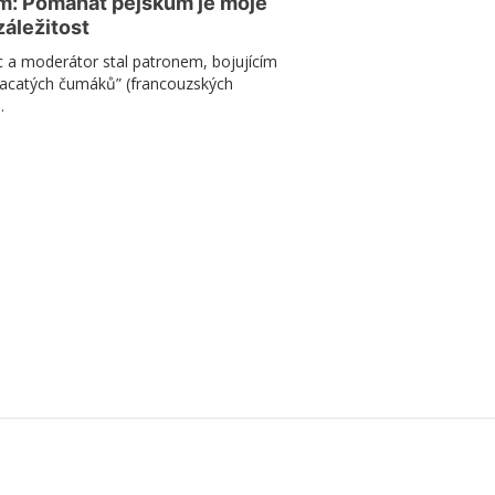
m: Pomáhat pejskům je moje
záležitost
c a moderátor stal patronem, bojujícím
placatých čumáků” (francouzských
.