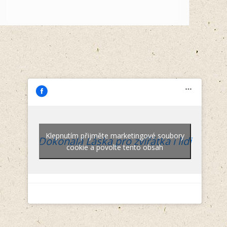
Klepnutím přijměte marketingové soubory
Dokonalá Láska pro zvířátka i lidi
cookie a povolte tento obsah