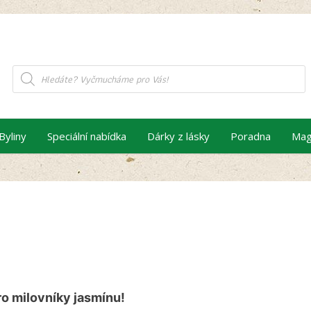
Products
search
Byliny
Speciální nabídka
Dárky z lásky
Poradna
Mag
o milovníky jasmínu!