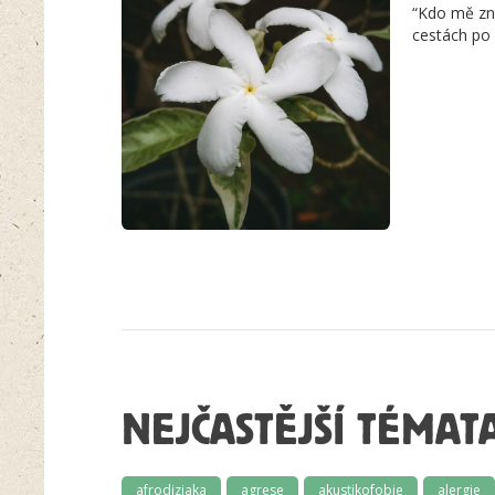
“Kdo mě zná
cestách po 
NEJČASTĚJŠÍ TÉMAT
afrodiziaka
agrese
akustikofobie
alergie