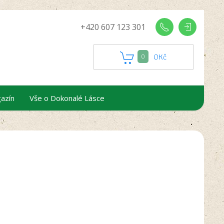
+420 607 123 301
0
Kč
0
azín
Vše o Dokonalé Lásce