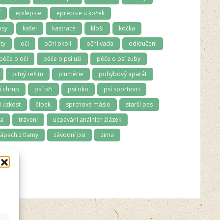
í
epilepsie
epilepsie u koček
psy
kašel
kastrace
kloši
kočka
ty
oči
oční okolí
oční vada
odloučení
péče o oči
péče o psí uši
péče o psí zuby
pitný režim
plumérie
pohybový aparát
í chrup
psí oči
psí oko
psí sportovci
 úzkost
šípek
sprchové máslo
starší pes
ma
trávení
ucpávání análních žlázek
ápach z tlamy
závodní psi
zima