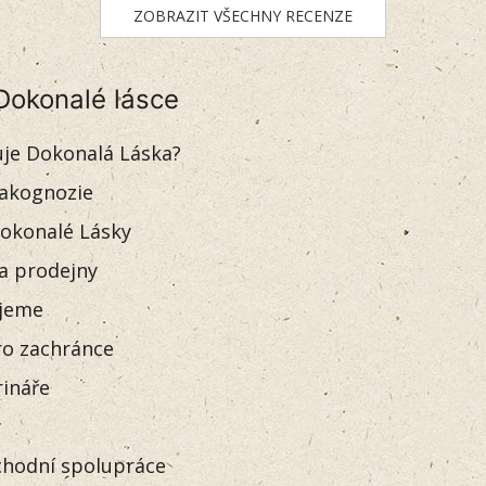
ZOBRAZIT VŠECHNY RECENZE
Dokonalé lásce
uje Dokonalá Láska?
akognozie
okonalé Lásky
 a prodejny
jeme
o zachránce
rináře
y
hodní spolupráce