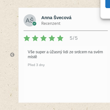
Anna Švecová
Recenzent
5/5
Vše super a úžasný lidi ze srdcem na svém
místě
Před 3 dny