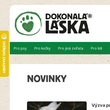
Pro psy
Pro kočky
Pro jiná zvířata
Pro lidi
NOVINKY
Výzva pr