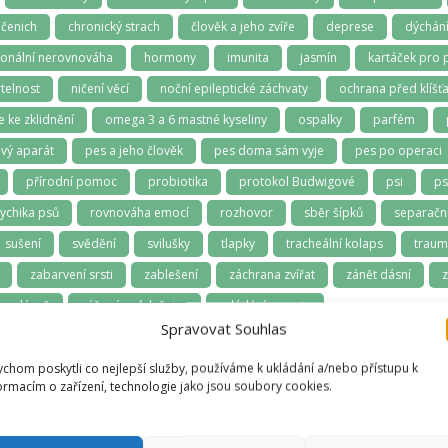
čenich
chronický strach
člověk a jeho zvíře
deprese
dýchán
onální nerovnováha
hormony
imunita
jasmín
kartáček pro 
telnost
ničení věcí
noční epileptické záchvaty
ochrana před klíšťa
e ke zklidnění
omega 3 a 6 mastné kyseliny
ospalky
parfém
vý aparát
pes a jeho člověk
pes doma sám vyje
pes po operaci
přírodní pomoc
probiotika
protokol Budwigové
psi
ps
ychika psů
rovnováha emocí
rozhovor
sběr šípků
separační
sušení
svědění
svilušky
tlapky
tracheální kolaps
trau
zabarvení srsti
zablešení
záchrana zvířat
zánět dásní
z
 a dásně
zúžená průdušnice
zvládání samoty
Spravovat Souhlas
chom poskytli co nejlepší služby, používáme k ukládání a/nebo přístupu k
ormacím o zařízení, technologie jako jsou soubory cookies.