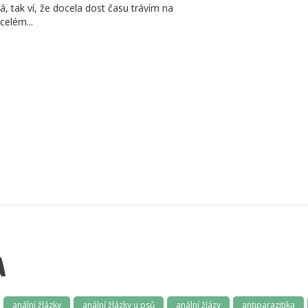
, tak ví, že docela dost času trávím na
celém...
A
anální žlázky
anální žlázky u psů
anální žlázy
antiparazitika