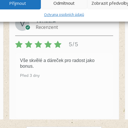
Příjmout
Odmítnout
Zobrazit předvolb
Ochrana osobních údajů
Vendula
Recenzent
5/5
Vše skvělé a dáreček pro radost jako
bonus.
Před 3 dny