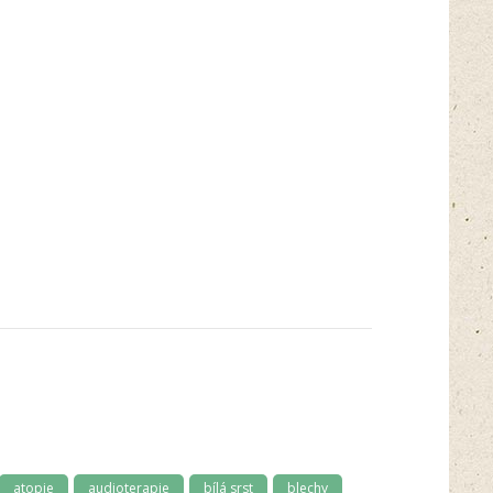
atopie
audioterapie
bílá srst
blechy