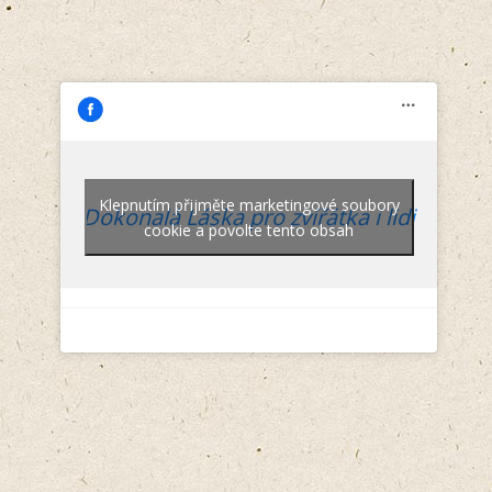
Klepnutím přijměte marketingové soubory
Dokonalá Láska pro zvířátka i lidi
cookie a povolte tento obsah