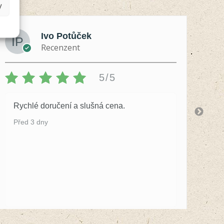
y
Ivo Potůček
Recenzent
5/5
Rychlé doručení a slušná cena.
S 
by
Před 3 dny
Př