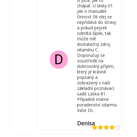
si jistá, jak to
chápat. U lásky 01
jde o manuální
činnost čili olej se
nepřidává do stravy
a pokud pejsek
odmítá šípek, tak
může mít
dostatečný zdroj
vitamínu C.
D
Doporučuji se
soustředit na
dobrovolný příjem,
který je krásně
popsaný a
zobrazený v naší
základní poznávací
sadě Láska 81.
Případně máme
poradenství zdarma.
Vaše DL
Denisa
Hodnocení