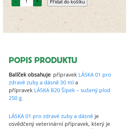
-
+
Přidat do košíku
set
Láska
01
a
Láska
B20
-
Zuby
a
dásně
-
Posílená
péče
POPIS PRODUKTU
množství
Balíček obsahuje
: přípravek
LÁSKA 01 pro
zdravé zuby a dásně 30 ml
a
přípravek
LÁSKA B20 Šípek – sušený plod
250 g
.
LÁSKA 01 pro zdravé zuby a dásně
je
osvědčený veterinární přípravek, který je