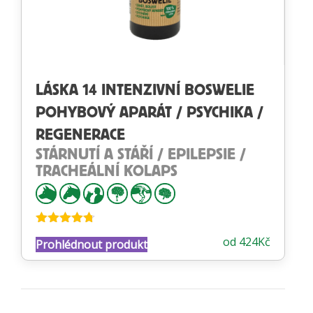
LÁSKA 14 INTENZIVNÍ BOSWELIE
POHYBOVÝ APARÁT / PSYCHIKA /
REGENERACE
STÁRNUTÍ A STÁŘÍ / EPILEPSIE /
TRACHEÁLNÍ KOLAPS
Hodnocení
od
424
Kč
Prohlédnout produkt
4.68
z 5