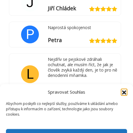
J
Jiří Chládek
Hodnocení
5
z 5
Naprostá spokojenost
P
Petra
Hodnocení
5
z 5
Nejdřív se pejskové zdráhali
ochutnat, ale musím říct, že jak je
L
člověk zvyká každý den, je to pro ně
denodenní mňamka.
Lucie
Spravovat Souhlas
pravodelná očista je
Abychom poskytli co nejlepší služby, používáme k ukládání a/nebo
radost s dokonalou
přístupu k informacím o zařízení, technologie jako jsou soubory
Láskou. Děkujeme
cookies.
K
za sdílení zkušenosti
Kristýna