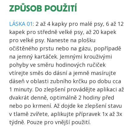
ZPŮSOB POUŽITÍ
LÁSKA 01
: 2 až 4 kapky pro malé psy, 6 až 12
kapek pro středně velké psy, až 20 kapek
pro velké psy. Naneste na plošku
očištěného prstu nebo na gázu, popřípadě
na jemný kartáček. Jemnými krouživými
pohyby ve směru hodinových ručiček
vtírejte směs do dásní a jemně masírujte
dáseň v oblasti zubního krčku po dobu cca
1 minuty. Do zlepšení provádějte aplikaci až
dvakrát denně, optimálně 2 hodiny před
nebo po krmení. Až dojde ke zlepšení stavu
v tlamě zvířete, aplikujte přípravek 1x až 3x
týdně. Pouze pro vnější použití.