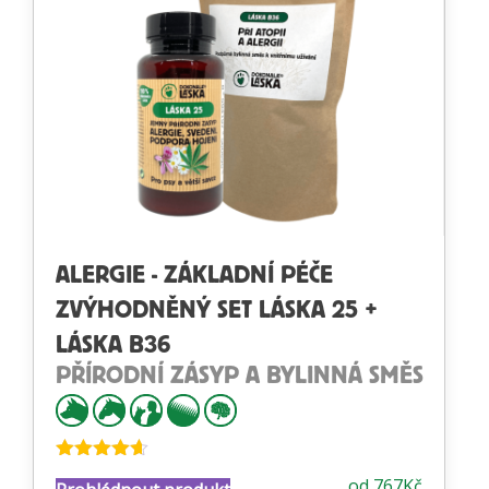
ALERGIE - ZÁKLADNÍ PÉČE
ZVÝHODNĚNÝ SET LÁSKA 25 +
LÁSKA B36
PŘÍRODNÍ ZÁSYP A BYLINNÁ SMĚS
Hodnocení
od
767
Kč