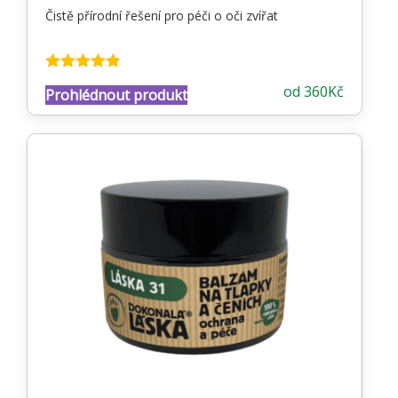
Čistě přírodní řešení pro péči o oči zvířat
Hodnocení
od
360
Kč
Prohlédnout produkt
4.81
z 5