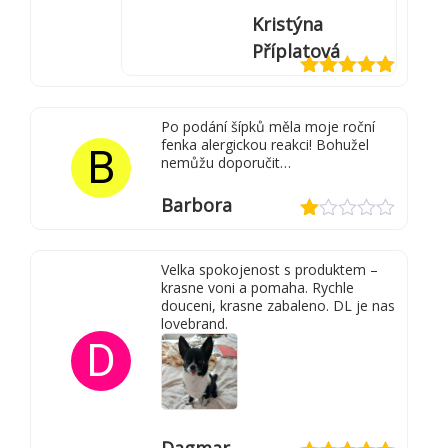
Kristýna
Příplatová
Hodnocení
5
z 5
Po podání šípků měla moje roční
fenka alergickou reakci! Bohužel
B
nemůžu doporučit…
Barbora
Hodnocení
1
Velka spokojenost s produktem –
z
krasne voni a pomaha. Rychle
5
douceni, krasne zabaleno. DL je nas
lovebrand.
D
Dagmar