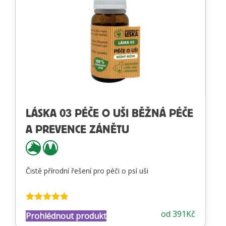
LÁSKA 03 PÉČE O UŠI BĚŽNÁ PÉČE
A PREVENCE ZÁNĚTU
Čistě přírodní řešení pro péči o psí uši
Hodnocení
od
391
Kč
Prohlédnout produkt
4.74
z 5