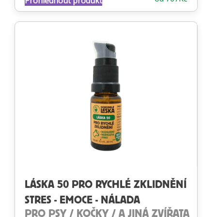
Prohlédnout produkt
4.58
z 5
LÁSKA 50 PRO RYCHLÉ ZKLIDNĚNÍ
STRES - EMOCE - NÁLADA
PRO PSY / KOČKY / A JINÁ ZVÍŘATA