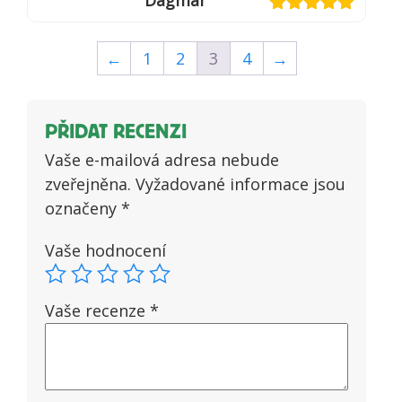
Hodnocení
5
z 5
←
1
2
3
4
→
PŘIDAT RECENZI
Vaše e-mailová adresa nebude
zveřejněna.
Vyžadované informace jsou
označeny
*
Vaše hodnocení
Vaše recenze
*