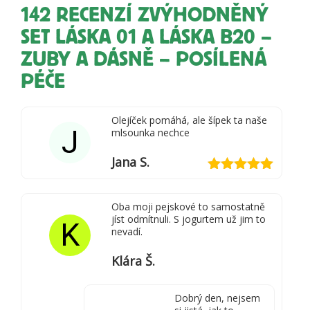
142 RECENZÍ
ZVÝHODNĚNÝ
SET LÁSKA 01 A LÁSKA B20 –
ZUBY A DÁSNĚ – POSÍLENÁ
PÉČE
Olejíček pomáhá, ale šípek ta naše
J
mlsounka nechce
Jana S.
Hodnocení
5
z 5
Oba moji pejskové to samostatně
jíst odmítnuli. S jogurtem už jim to
K
nevadí.
Klára Š.
Dobrý den, nejsem