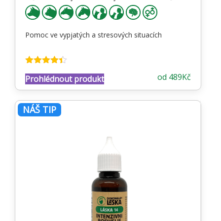
Pomoc ve vypjatých a stresových situacích
Hodnocení
od
489
Kč
Prohlédnout produkt
4.34
z 5
NÁŠ TIP