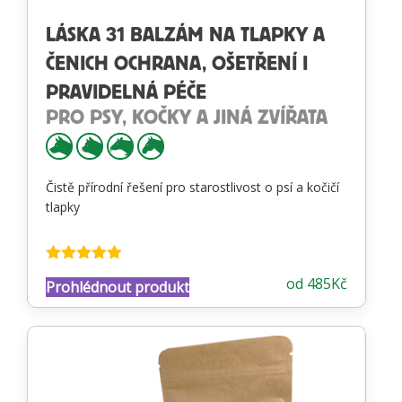
LÁSKA 31 BALZÁM NA TLAPKY A
ČENICH OCHRANA, OŠETŘENÍ I
PRAVIDELNÁ PÉČE
PRO PSY, KOČKY A JINÁ ZVÍŘATA
Čistě přírodní řešení pro starostlivost o psí a kočičí
tlapky
Hodnocení
od
485
Kč
Prohlédnout produkt
4.87
z 5