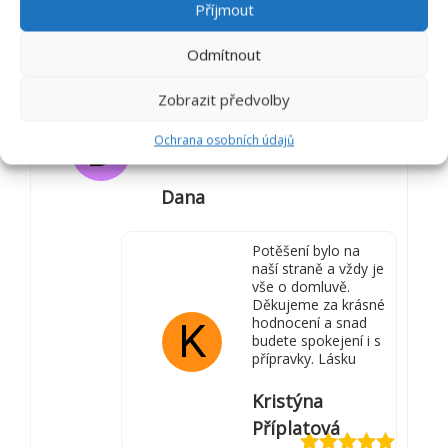
Příjmout
Příplatová
Odmítnout
Hodnocení
5
z 5
Zobrazit předvolby
Pri expedici doslo k zamene za jiny
produkt. Po tlf. hovoru vse vyreseno
D
ke spokojenosti zakaznika. Ocenuji
Ochrana osobních údajů
vstricne jednani.
Dana
Potěšení bylo na
naší straně a vždy je
vše o domluvě.
Děkujeme za krásné
hodnocení a snad
K
budete spokejení i s
přípravky. Lásku
Kristýna
Příplatová