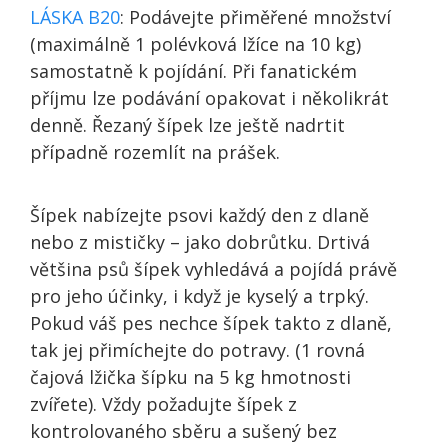
LÁSKA B20
: Podávejte přiměřené množství
(maximálně 1 polévková lžíce na 10 kg)
samostatně k pojídání. Při fanatickém
příjmu lze podávání opakovat i několikrát
denně. Řezaný šípek lze ještě nadrtit
případně rozemlít na prášek.
Šípek nabízejte psovi každý den z dlaně
nebo z mističky – jako dobrůtku. Drtivá
většina psů šípek vyhledává a pojídá právě
pro jeho účinky, i když je kyselý a trpký.
Pokud váš pes nechce šípek takto z dlaně,
tak jej přimíchejte do potravy. (1 rovná
čajová lžička šípku na 5 kg hmotnosti
zvířete). Vždy požadujte šípek z
kontrolovaného sběru a sušený bez