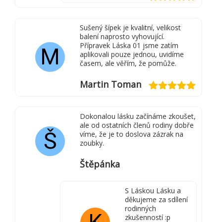
Hodnocení
5
z 5
Sušený šípek je kvalitní, velikost
balení naprosto vyhovující.
Přípravek Láska 01 jsme zatím
M
aplikovali pouze jednou, uvidíme
časem, ale věřím, že pomůže.
Martin Toman
Hodnocení
5
z 5
Dokonalou lásku začínáme zkoušet,
ale od ostatních členů rodiny dobře
Š
víme, že je to doslova zázrak na
zoubky.
Štěpánka
S Láskou Lásku a
děkujeme za sdílení
rodinných
zkušenností :p