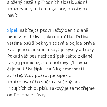
složený čistě z přírodních složek. Žádné
konzervanty ani emulgátory, prostě nic
navíc.
Šípek
nabízejte psovi každý den z dlaně
nebo z mističky – jako dobrůtku. Drtivá
většina psů šípek vyhledává a pojídá právě
kvůli jeho účinkům, i když je kyselý a trpký.
Pokud váš pes nechce šípek takto z dlaně,
tak jej přimíchejte do potravy. (1 rovná
čajová lžička šípku na 5 kg hmotnosti
zvířete). Vždy požadujte šípek z
kontrolovaného sběru a sušený bez
iritujících chloupků. Takový je samozřejmě
od Dokonalé Lásky.