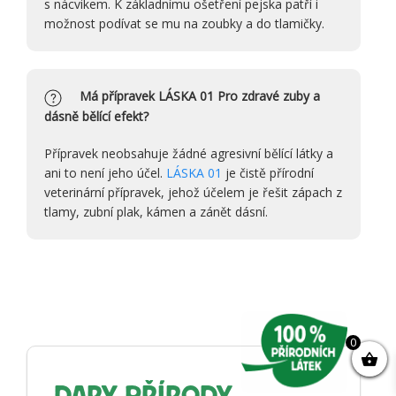
s nácvikem. K základnímu ošetření pejska patří i
možnost podívat se mu na zoubky a do tlamičky.
Má přípravek LÁSKA 01 Pro zdravé zuby a
dásně bělící efekt?
Přípravek neobsahuje žádné agresivní bělící látky a
ani to není jeho účel.
LÁSKA 01
je čistě přírodní
veterinární přípravek, jehož účelem je řešit zápach z
tlamy, zubní plak, kámen a zánět dásní.
0
DARY PŘÍRODY