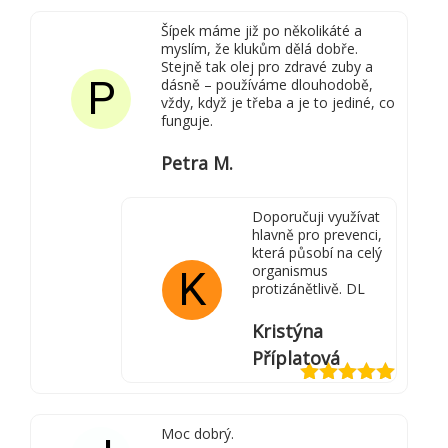
4
z 5
Šípek máme již po několikáté a
myslím, že klukům dělá dobře.
Stejně tak olej pro zdravé zuby a
P
dásně – používáme dlouhodobě,
vždy, když je třeba a je to jediné, co
funguje.
Petra M.
Doporučuji využívat
hlavně pro prevenci,
která působí na celý
organismus
K
protizánětlivě. DL
Kristýna
Příplatová
Hodnocení
5
z 5
Moc dobrý.