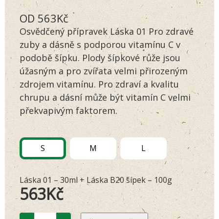
Hodnoceno
142
OD
563
Kč
4.70
z 5
na základě
Osvědčený přípravek Láska 01 Pro zdravé
hodnocení
zákazníků
zuby a dásně s podporou vitamínu C v
podobě šípku. Plody šípkové růže jsou
úžasným a pro zvířata velmi přirozeným
zdrojem vitamínu. Pro zdraví a kvalitu
chrupu a dásní může být vitamín C velmi
překvapivým faktorem.
S
M
L
Láska 01 – 30ml + Láska B20 šípek – 100g
563
Kč
Zvýhodněný