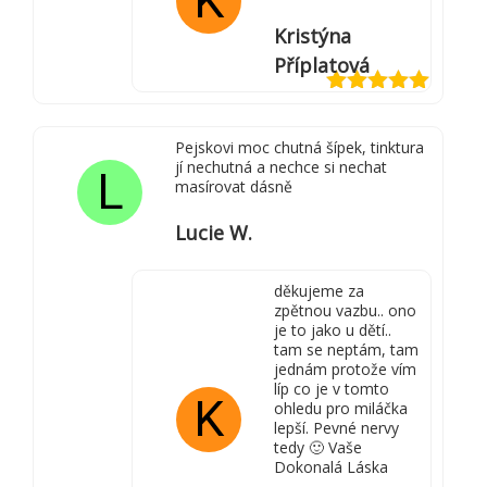
K
Kristýna
Příplatová
Hodnocení
5
z 5
Pejskovi moc chutná šípek, tinktura
jí nechutná a nechce si nechat
L
masírovat dásně
Lucie W.
děkujeme za
zpětnou vazbu.. ono
je to jako u dětí..
tam se neptám, tam
jednám protože vím
líp co je v tomto
K
ohledu pro miláčka
lepší. Pevné nervy
tedy 🙂 Vaše
Dokonalá Láska