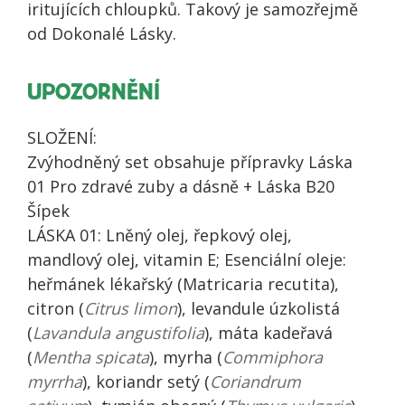
iritujících chloupků. Takový je samozřejmě
od Dokonalé Lásky.
UPOZORNĚNÍ
SLOŽENÍ:
Zvýhodněný set obsahuje přípravky Láska
01 Pro zdravé zuby a dásně + Láska B20
Šípek
LÁSKA 01: Lněný olej, řepkový olej,
mandlový olej, vitamin E; Esenciální oleje:
heřmánek lékařský (Matricaria recutita),
citron (
Citrus limon
), levandule úzkolistá
(
Lavandula angustifolia
), máta kadeřavá
(
Mentha spicata
), myrha (
Commiphora
myrrha
), koriandr setý (
Coriandrum