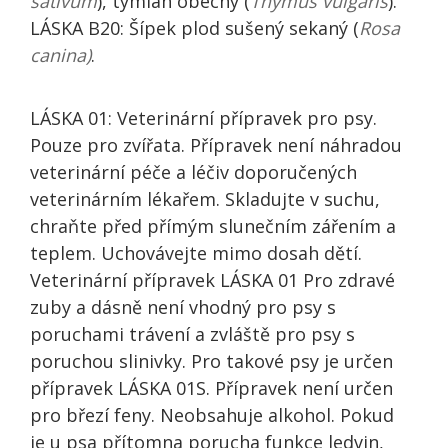
sativum
), tymián obecný (
Thymus vulgaris
).
LÁSKA B20: Šípek plod sušený sekaný (
Rosa
canina)
.
LÁSKA 01: Veterinární přípravek pro psy.
Pouze pro zvířata. Přípravek není náhradou
veterinární péče a léčiv doporučených
veterinárním lékařem. Skladujte v suchu,
chraňte před přímým slunečním zářením a
teplem. Uchovávejte mimo dosah dětí.
Veterinární přípravek LÁSKA 01 Pro zdravé
zuby a dásně není vhodný pro psy s
poruchami trávení a zvláště pro psy s
poruchou slinivky. Pro takové psy je určen
přípravek LÁSKA 01S. Přípravek není určen
pro březí feny. Neobsahuje alkohol. Pokud
je u psa přítomna porucha funkce ledvin,