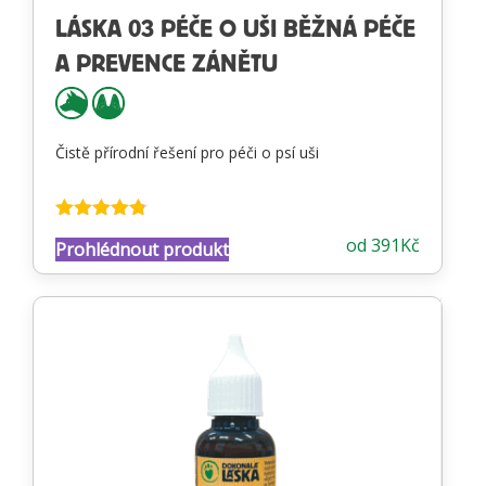
LÁSKA 03 PÉČE O UŠI BĚŽNÁ PÉČE
A PREVENCE ZÁNĚTU
Čistě přírodní řešení pro péči o psí uši
Hodnocení
od
391
Kč
Prohlédnout produkt
4.74
z 5