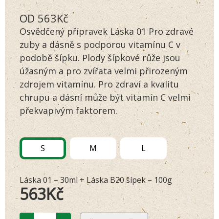
Hodnoceno
142
OD
563
Kč
4.70
z 5
na základě
Osvědčený přípravek Láska 01 Pro zdravé
hodnocení
zákazníků
zuby a dásně s podporou vitamínu C v
podobě šípku. Plody šípkové růže jsou
úžasným a pro zvířata velmi přirozeným
zdrojem vitamínu. Pro zdraví a kvalitu
chrupu a dásní může být vitamín C velmi
překvapivým faktorem.
S
M
L
Láska 01 – 30ml + Láska B20 šípek – 100g
563
Kč
Zvýhodněný