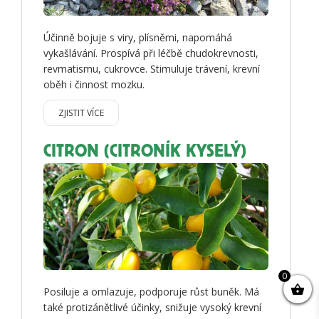
Účinně bojuje s viry, plísněmi, napomáhá
vykašlávání. Prospívá při léčbě chudokrevnosti,
revmatismu, cukrovce. Stimuluje trávení, krevní
oběh i činnost mozku.
ZJISTIT VÍCE
CITRON (CITRONÍK KYSELÝ)
0
Posiluje a omlazuje, podporuje růst buněk. Má
také protizánětlivé účinky, snižuje vysoký krevní