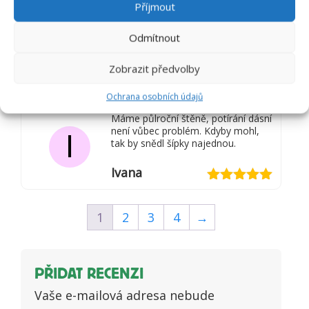
Příjmout
Hodnocení
5
z 5
Odmítnout
Dnes došlo tak uvidíme.
Z
Zobrazit předvolby
Zdeněk
Hodnocení
Ochrana osobních údajů
3
z 5
Máme půlroční štěně, potírání dásní
není vůbec problém. Kdyby mohl,
I
tak by snědl šípky najednou.
Ivana
Hodnocení
5
z 5
1
2
3
4
→
PŘIDAT RECENZI
Vaše e-mailová adresa nebude