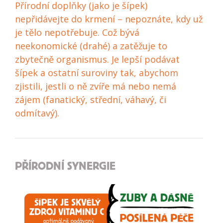
Přírodní doplňky (jako je šípek)
nepřidávejte do krmení – nepoznáte, kdy už
je tělo nepotřebuje. Což bývá
neekonomické (drahé) a zatěžuje to
zbytečně organismus. Je lepší podávat
šípek a ostatní suroviny tak, abychom
zjistili, jestli o ně zvíře má nebo nemá
zájem (fanatický, střední, váhavý, či
odmítavý).
PŘÍRODNÍ SYNERGIE