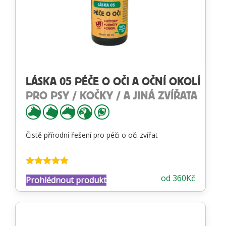
LÁSKA 05 PÉČE O OČI A OČNÍ OKOLÍ
PRO PSY / KOČKY / A JINÁ ZVÍŘATA
Čistě přírodní řešení pro péči o oči zvířat
Hodnocení
od
360
Kč
Prohlédnout produkt
4.81
z 5