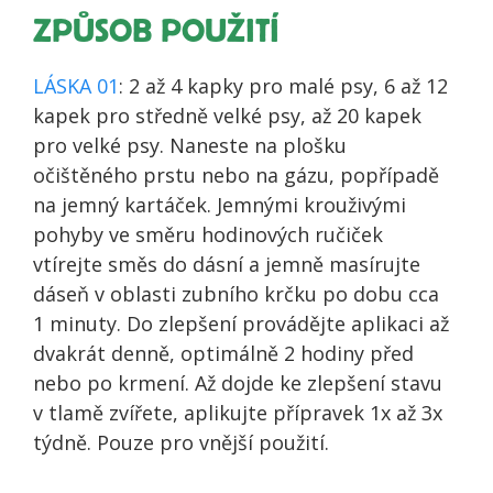
ZPŮSOB POUŽITÍ
LÁSKA 01
: 2 až 4 kapky pro malé psy, 6 až 12
kapek pro středně velké psy, až 20 kapek
pro velké psy. Naneste na plošku
očištěného prstu nebo na gázu, popřípadě
na jemný kartáček. Jemnými krouživými
pohyby ve směru hodinových ručiček
vtírejte směs do dásní a jemně masírujte
dáseň v oblasti zubního krčku po dobu cca
1 minuty. Do zlepšení provádějte aplikaci až
dvakrát denně, optimálně 2 hodiny před
nebo po krmení. Až dojde ke zlepšení stavu
v tlamě zvířete, aplikujte přípravek 1x až 3x
týdně. Pouze pro vnější použití.