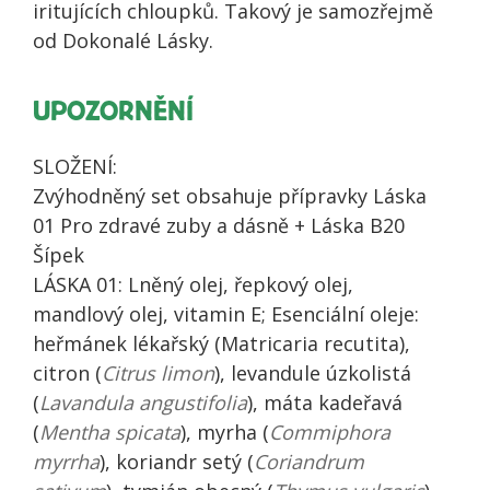
iritujících chloupků. Takový je samozřejmě
od Dokonalé Lásky.
UPOZORNĚNÍ
SLOŽENÍ:
Zvýhodněný set obsahuje přípravky Láska
01 Pro zdravé zuby a dásně + Láska B20
Šípek
LÁSKA 01: Lněný olej, řepkový olej,
mandlový olej, vitamin E; Esenciální oleje:
heřmánek lékařský (Matricaria recutita),
citron (
Citrus limon
), levandule úzkolistá
(
Lavandula angustifolia
), máta kadeřavá
(
Mentha spicata
), myrha (
Commiphora
myrrha
), koriandr setý (
Coriandrum