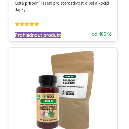
Čistě přírodní řešení pro starostlivost o psí a kočičí
tlapky
Hodnocení
od
485
Kč
Prohlédnout produkt
4.87
z 5