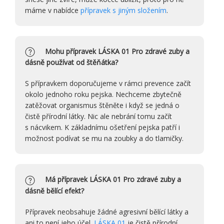
máme v nabídce
přípravek s jiným složením
.
Mohu přípravek LÁSKA 01 Pro zdravé zuby a
dásně používat od štěňátka?
S přípravkem doporučujeme v rámci prevence začít
okolo jednoho roku pejska. Nechceme zbytečně
zatěžovat organismus štěněte i když se jedná o
čistě přírodní látky. Nic ale nebrání tomu začít
s nácvikem. K základnímu ošetření pejska patří i
možnost podívat se mu na zoubky a do tlamičky.
Má přípravek LÁSKA 01 Pro zdravé zuby a
dásně bělící efekt?
Přípravek neobsahuje žádné agresivní bělící látky a
ani to není jeho účel.
LÁSKA 01
je čistě přírodní