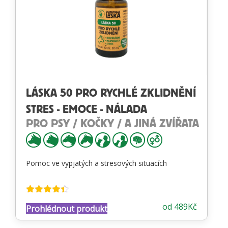
LÁSKA 50 PRO RYCHLÉ ZKLIDNĚNÍ
STRES - EMOCE - NÁLADA
PRO PSY / KOČKY / A JINÁ ZVÍŘATA
Pomoc ve vypjatých a stresových situacích
Hodnocení
od
489
Kč
Prohlédnout produkt
4.34
z 5