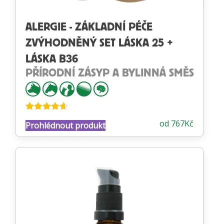
ALERGIE - ZÁKLADNÍ PÉČE
ZVÝHODNĚNÝ SET LÁSKA 25 +
LÁSKA B36
PŘÍRODNÍ ZÁSYP A BYLINNÁ SMĚS
Hodnocení
od
767
Kč
Prohlédnout produkt
4.58
z 5