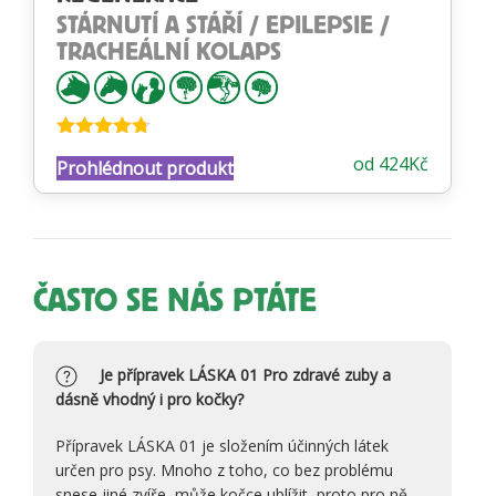
STÁRNUTÍ A STÁŘÍ / EPILEPSIE /
TRACHEÁLNÍ KOLAPS
Hodnocení
od
424
Kč
Prohlédnout produkt
4.68
z 5
ČASTO SE NÁS PTÁTE
Je přípravek LÁSKA 01 Pro zdravé zuby a
dásně vhodný i pro kočky?
Přípravek LÁSKA 01 je složením účinných látek
určen pro psy. Mnoho z toho, co bez problému
snese jiné zvíře, může kočce ublížit, proto pro ně