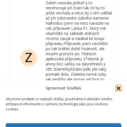
Zatím naznala pokud ji to
neomezuje při žraní tak že by to
ještě nechala a něco by s tím udělali
až při odstranění zubního kamene!
Náhodou jsem na netu narazila na
váš přípravek Láska 01, který mě
okamžitě na základě dobrých
recenzí zaujal a nalákal ke koupi
přípravku.Přípravek jsem nechtěla
po tak krátké době hodnotit, ale
Z
musím protože po 19dnech
aplikování přípravku 2*denně je
Jenny bez váčku na dásni!!!Není ji
cítit ztlamičky!!Zubní plák jde taky
pomalé dolu. Zdaleka nemá zuby
jak perličky,ale posun je!Chce to
používat delší čas, ale teď už věřím
Spravovat Souhlas
že pomůže.Jsem nadšená a
přípravek budu objednávat dále a
Abychom poskytli co nejlepší služby, používáme k ukládání a/nebo
doporučovat!!!Opravdu jsem tomu
přístupu k informacím o zařízení, technologie jako jsou soubory
moc nevěřila, ale Láska 01 funguje
cookies.
jen to chce pravidelnost a
trpělivost!!!
Zdeňka Pešlová