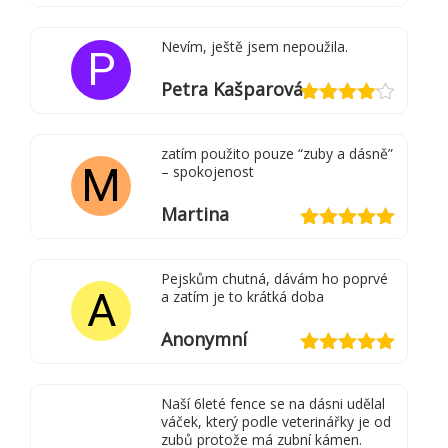
Hodnocení
4
z 5
Nevím, ještě jsem nepoužila.
P
Petra Kašparová
Hodnocení
4
z 5
zatím použito pouze “zuby a dásně”
M
– spokojenost
Martina
Hodnocení
5
z 5
Pejskům chutná, dávám ho poprvé
A
a zatím je to krátká doba
Anonymní
Hodnocení
5
z 5
Naší 6leté fence se na dásni udělal
váček, který podle veterinářky je od
zubů protože má zubní kámen.