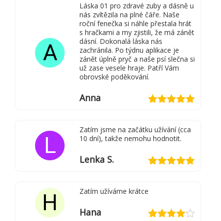
Láska 01 pro zdravé zuby a dásně u
nás zvítězila na plné čáře. Naše
roční fenečka si náhle přestala hrát
s hračkami a my zjistili, že má zánět
dásní. Dokonalá láska nás
A
zachránila. Po týdnu aplikace je
zánět úplně pryč a naše psí slečna si
už zase vesele hraje. Patří Vám
obrovské poděkování.
Anna
Hodnocení
5
z 5
Zatím jsme na začátku užívání (cca
L
10 dní), takže nemohu hodnotit.
Lenka S.
Hodnocení
5
z 5
Zatím užíváme krátce
H
Hana