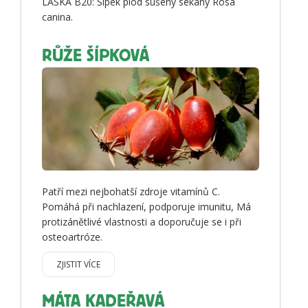
LÁSKA B20: Šípek plod sušený sekaný Rosa
canina.
RŮŽE ŠÍPKOVÁ
Patří mezi nejbohatší zdroje vitamínů C.
Pomáhá při nachlazení, podporuje imunitu, Má
protizánětlivé vlastnosti a doporučuje se i při
osteoartróze.
ZJISTIT VÍCE
MÁTA KADEŘAVÁ