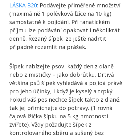
LÁSKA B20
: Podávejte přiměřené množství
(maximálně 1 polévková lžíce na 10 kg)
samostatně k pojídání. Při fanatickém
příjmu lze podávání opakovat i několikrát
denně. Řezaný šípek lze ještě nadrtit
případně rozemlít na prášek.
Šípek nabízejte psovi každý den z dlaně
nebo z mističky – jako dobrůtku. Drtivá
většina psů šípek vyhledává a pojídá právě
pro jeho účinky, i když je kyselý a trpký.
Pokud váš pes nechce šípek takto z dlaně,
tak jej přimíchejte do potravy. (1 rovná
čajová lžička šípku na 5 kg hmotnosti
zvířete). Vždy požadujte šípek z
kontrolovaného sběru a sušený bez