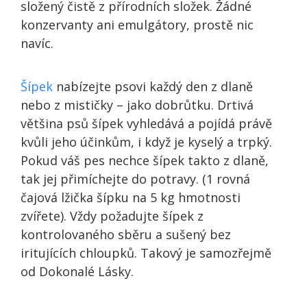
složený čistě z přírodních složek. Žádné
konzervanty ani emulgátory, prostě nic
navíc.
Šípek
nabízejte psovi každý den z dlaně
nebo z mističky – jako dobrůtku. Drtivá
většina psů šípek vyhledává a pojídá právě
kvůli jeho účinkům, i když je kyselý a trpký.
Pokud váš pes nechce šípek takto z dlaně,
tak jej přimíchejte do potravy. (1 rovná
čajová lžička šípku na 5 kg hmotnosti
zvířete). Vždy požadujte šípek z
kontrolovaného sběru a sušený bez
iritujících chloupků. Takový je samozřejmě
od Dokonalé Lásky.