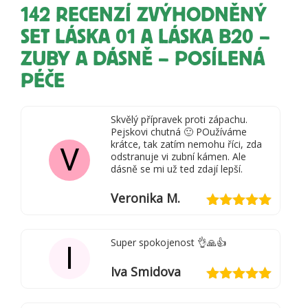
142 RECENZÍ
ZVÝHODNĚNÝ
SET LÁSKA 01 A LÁSKA B20 –
ZUBY A DÁSNĚ – POSÍLENÁ
PÉČE
Skvělý přípravek proti zápachu.
Pejskovi chutná 🙂 POužíváme
krátce, tak zatím nemohu říci, zda
V
odstranuje vi zubní kámen. Ale
dásně se mi už ted zdají lepší.
Veronika M.
Hodnocení
5
z 5
Super spokojenost 👌🙏👍
I
Iva Smidova
Hodnocení
5
z 5