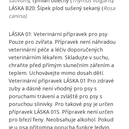
sativum
), tymián obecný (
Thymus vulgaris
).
LÁSKA B20: Šípek plod sušený sekaný (
Rosa
canina)
.
LÁSKA 01: Veterinární přípravek pro psy.
Pouze pro zvířata. Přípravek není náhradou
veterinární péče a léčiv doporučených
veterinárním lékařem. Skladujte v suchu,
chraňte před přímým slunečním zářením a
teplem. Uchovávejte mimo dosah dětí.
Veterinární přípravek LÁSKA 01 Pro zdravé
zuby a dásně není vhodný pro psy s
poruchami trávení a zvláště pro psy s
poruchou slinivky. Pro takové psy je určen
přípravek LÁSKA 01S. Přípravek není určen
pro březí feny. Neobsahuje alkohol. Pokud
je u psa přítomna porucha funkce ledvin,