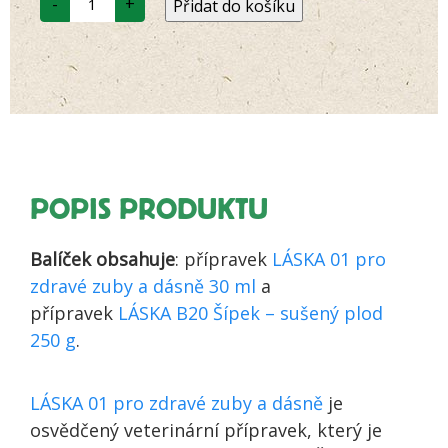
-
+
Přidat do košíku
set
Láska
01
a
Láska
B20
-
Zuby
a
dásně
-
Posílená
péče
POPIS PRODUKTU
množství
Balíček obsahuje
: přípravek
LÁSKA 01 pro
zdravé zuby a dásně 30 ml
a
přípravek
LÁSKA B20 Šípek – sušený plod
250 g
.
LÁSKA 01 pro zdravé zuby a dásně
je
osvědčený veterinární přípravek, který je