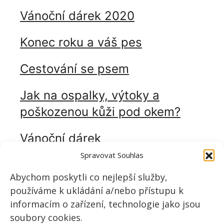
Vánoční dárek 2020
Konec roku a váš pes
Cestování se psem
Jak na ospalky, výtoky a
poškozenou kůži pod okem?
Vánoční dárek
Spravovat Souhlas
Konec roku
Abychom poskytli co nejlepší služby,
Přírodní péče o tlapky a čenich
používáme k ukládání a/nebo přístupu k
informacím o zařízení, technologie jako jsou
Dokonalá voda pomáhá vyléčit
soubory cookies.