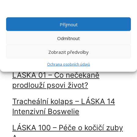
infekční kašel u psa
LÁSKA 64 Když pes neumí být
Příjmout
sám doma – separační úzkost
Odmítnout
LÁSKA 40 – Pomoc při
Zobrazit předvolby
epileptickém záchvatu
Ochrana osobních údajů
LÁSKA 01 – Co nečekaně
prodlouží psovi život?
Tracheální kolaps – LÁSKA 14
Intenzivní Boswelie
LÁSKA 100 – Péče o kočičí zuby