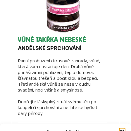
VŮNĚ TAKŘKA NEBESKÉ
ANDĚLSKÉ SPRCHOVÁNÍ
Ranní probuzení citrusové zahrady, vůně,
která vám nastartuje den. Druhá vůně
přináší zimní pohlazení, teplo domova,
šťavnatou třešeň a pocit klidu a bezpečí.
Třetí andělská vůně se nese v duchu
svádění, noci vášně a smyslnosti.
Dopřejte láskyplný rituál svému tělu po
koupeli či sprchování a nechte se hýčkat
dary přírody.