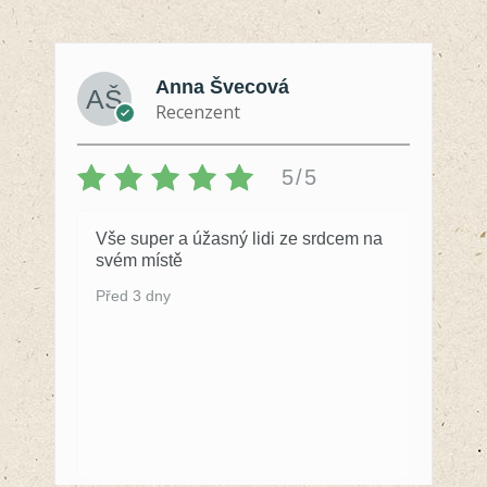
Anna Švecová
Recenzent
5/5
Vše super a úžasný lidi ze srdcem na
svém místě
Před 3 dny