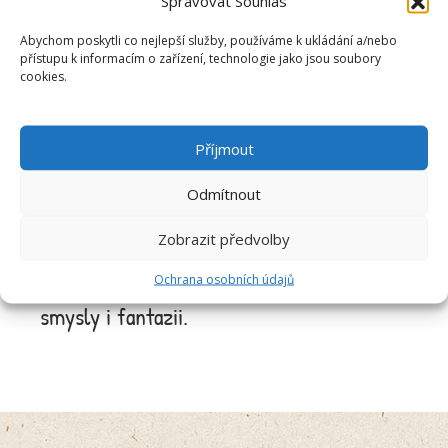
777
Kč
Spravovat Souhlas
Abychom poskytli co nejlepší služby, používáme k ukládání a/nebo
Přidat do košíku
přístupu k informacím o zařízení, technologie jako jsou soubory
cookies.
Příjmout
Čistě přírodní složení a vůně pro
Odmítnout
luxusní chvíle dne, to je ANDĚLSKÉ
SPRCHOVÁNÍ. Okamžiky láskyplné
Zobrazit předvolby
péče po ránu, v poledne i večer, kdy
Ochrana osobních údajů
jste to jen vy a vůně, rozehrávající
smysly i fantazii.