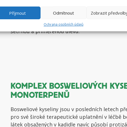
ÚČINNÁ A ŠETRNÁ POMOC
Příjmout
Odmítnout
Zobrazit předvolb
Čistě přírodní složení s obsahem účinných látek
Ochrana osobních údajů
šetrnou a přiměřenou úlevu.
KOMPLEX BOSWELIOVÝCH KYSE
MONOTERPENŮ
Bosweliové kyseliny jsou v posledních letech 
pro své široké terapeutické uplatnění v léčbě b
látek obsažených v kadidle navíc působí protizá