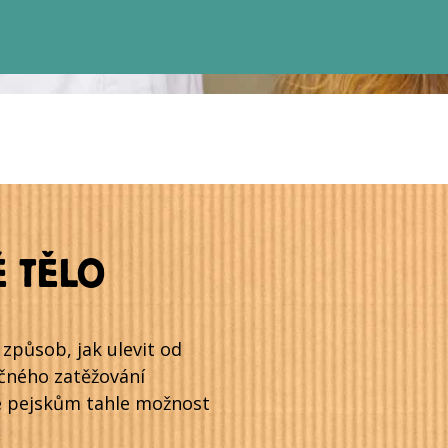
 TĚLO
 způsob, jak ulevit od
čného zatěžování
le pejskům tahle možnost