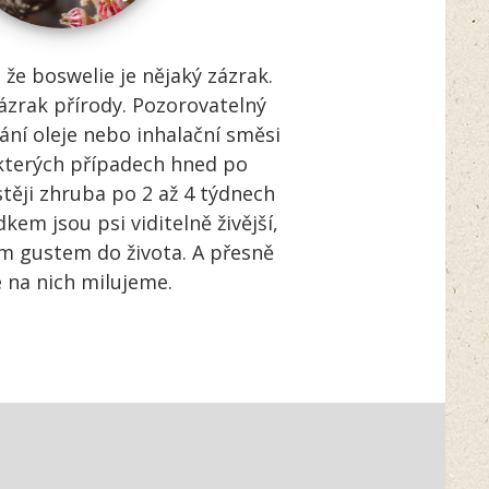
 že boswelie je nějaký zázrak.
zázrak přírody. Pozorovatelný
vání oleje nebo inhalační směsi
kterých případech hned po
stěji zhruba po 2 až 4 týdnech
kem jsou psi viditelně živější,
ším gustem do života. A přesně
e na nich milujeme.