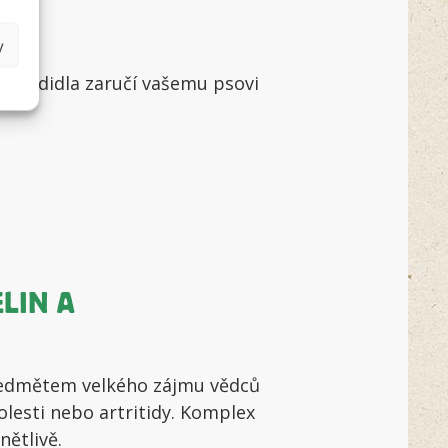
y
 z kadidla zaručí vašemu psovi
LIN A
předmětem velkého zájmu vědců
olesti nebo artritidy. Komplex
nětlivě.