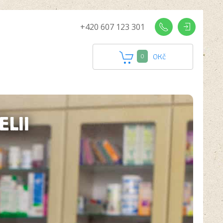
+420 607 123 301
0
Kč
0
LII