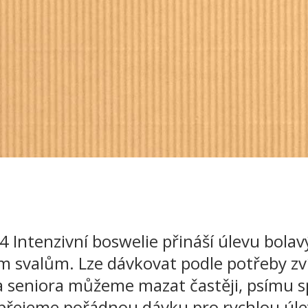
4 Intenzivní boswelie přináší úlevu bola
svalům. Lze dávkovat podle potřeby zví
a seniora můžeme mazat častěji, psímu s
přejeme pořádnou dávku pro rychlou úle