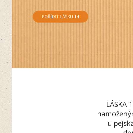
POŘÍDIT LÁSKU 14
LÁSKA 1
namoženým 
u pejsk
do