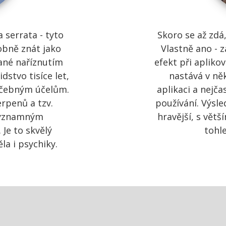
a serrata - tyto
Skoro se až zdá,
bně znát jako
Vlastně ano - 
vané naříznutím
efekt při apliko
dstvo tisíce let,
nastává v ně
éčebným účelům.
aplikaci a nejča
rpenů a tzv.
používání. Výsled
významným
hravější, s vět
Je to skvělý
tohl
la i psychiky.