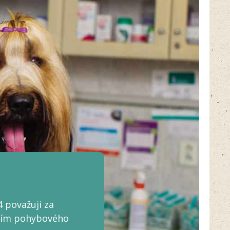
4 považuji za
ěním pohybového