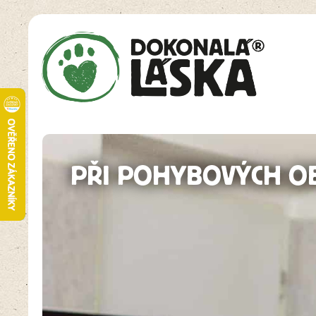
PŘI POHYBOVÝCH OB