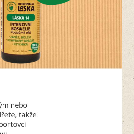
vým nebo
řete, takže
portovci
vu.