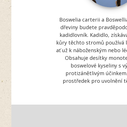
Boswelia carterii a Boswelli
dřeviny budete pravděpodo
kadidlovník. Kadidlo, získá
kůry těchto stromů používá li
ať už k náboženským nebo l
Obsahuje desítky monote
boswelové kyseliny s 
protizánětlivým účinkem. 
prostředek pro uvolnění tě