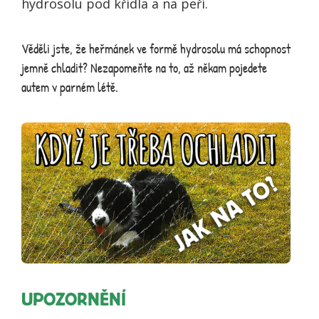
hydrosolu pod křídla a na peří.
Věděli jste, že heřmánek ve formě hydrosolu má schopnost
jemně chladit? Nezapomeňte na to, až někam pojedete
autem v parném létě.
UPOZORNĚNÍ