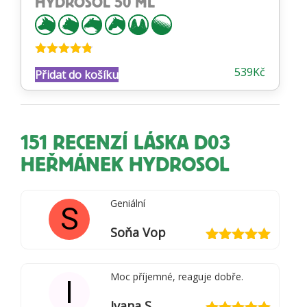
HYDROSOL 50 ML
Hodnocení
539
Kč
Přidat do košíku
4.72
z 5
151 RECENZÍ
LÁSKA D03
HEŘMÁNEK HYDROSOL
Geniální
S
Soňa Vop
Hodnocení
5
z 5
Moc příjemné, reaguje dobře.
I
Ivana S.