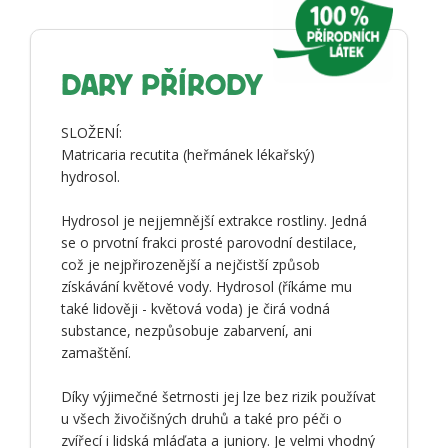
DARY PŘÍRODY
SLOŽENÍ:
Matricaria recutita (heřmánek lékařský)
hydrosol.
Hydrosol je nejjemnější extrakce rostliny. Jedná
se o prvotní frakci prosté parovodní destilace,
což je nejpřirozenější a nejčistší způsob
získávání květové vody. Hydrosol (říkáme mu
také lidověji - květová voda) je čirá vodná
substance, nezpůsobuje zabarvení, ani
zamaštění.
Díky výjimečné šetrnosti jej lze bez rizik používat
u všech živočišných druhů a také pro péči o
zvířecí i lidská mláďata a juniory. Je velmi vhodný