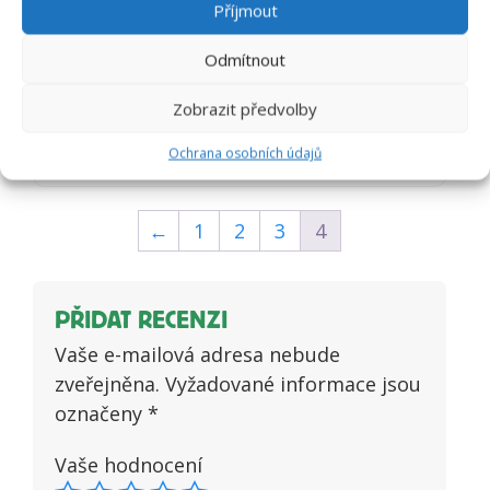
Marie Č.
Příjmout
Hodnocení
5
z 5
Odmítnout
Perfektní a pejsci ho mají rádi
dokonce ho vyžadují do dlaně před
B
Zobrazit předvolby
venčením 🙂
Ochrana osobních údajů
Blanka
Hodnocení
5
z 5
←
1
2
3
4
PŘIDAT RECENZI
Vaše e-mailová adresa nebude
zveřejněna.
Vyžadované informace jsou
označeny
*
Vaše hodnocení