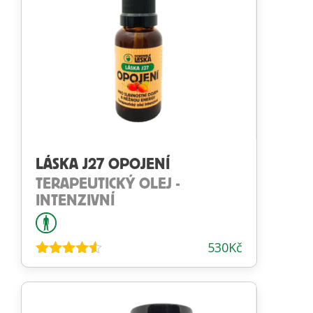
LÁSKA J27 OPOJENÍ
TERAPEUTICKÝ OLEJ -
INTENZIVNÍ
530
Kč
Hodnocení
4.50
z 5