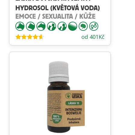
HYDROSOL (KVĚTOVÁ VODA)
EMOCE / SEXUALITA / KŮŽE
od
401
Kč
Hodnocení
4.53
z 5