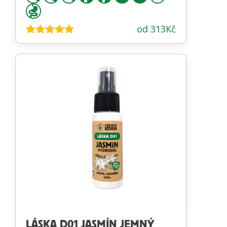
od
313
Kč
Hodnocení
4.88
z 5
LÁSKA D01 JASMÍN JEMNÝ