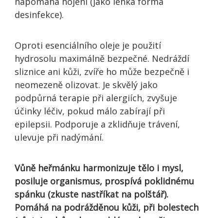
napomáhá hojení (jako lehká forma
desinfekce).
Oproti esenciálního oleje je použití
hydrosolu maximálně bezpečné. Nedráždí
sliznice ani kůži, zvíře ho může bezpečně i
neomezeně olizovat. Je skvělý jako
podpůrná terapie při alergiích, zvyšuje
účinky léčiv, pokud málo zabírají při
epilepsii. Podporuje a zklidňuje trávení,
ulevuje při nadýmání.
Vůně heřmánku harmonizuje tělo i mysl,
posiluje organismus, prospívá poklidnému
spánku (zkuste nastříkat na polštář).
Pomáhá na podrážděnou kůži, při bolestech