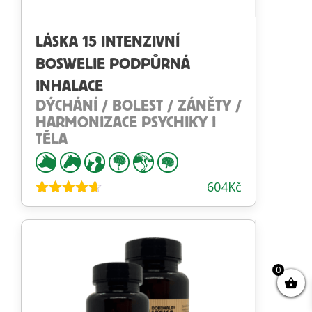
LÁSKA 15 INTENZIVNÍ
BOSWELIE PODPŮRNÁ
INHALACE
DÝCHÁNÍ / BOLEST / ZÁNĚTY /
HARMONIZACE PSYCHIKY I
TĚLA
604
Kč
Hodnocení
4.54
z 5
0