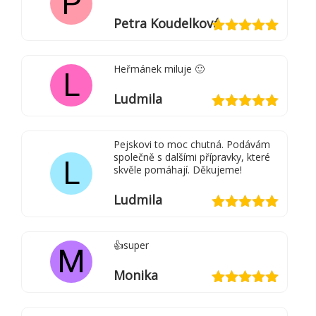
P
Petra Koudelková
Hodnocení
5
z 5
Heřmánek miluje 🙂
L
Ludmila
Hodnocení
5
z 5
Pejskovi to moc chutná. Podávám
společně s dalšími přípravky, které
L
skvěle pomáhají. Děkujeme!
Ludmila
Hodnocení
5
z 5
👍super
M
Monika
Hodnocení
5
z 5