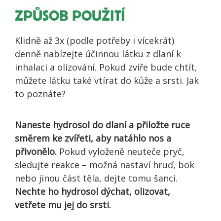
ZPŮSOB POUŽITÍ
Klidně až 3x (podle potřeby i vícekrát)
denně nabízejte účinnou látku z dlaní k
inhalaci a olizování. Pokud zvíře bude chtít,
můžete látku také vtírat do kůže a srsti. Jak
to poznáte?
Naneste hydrosol do dlaní a přiložte ruce
směrem ke zvířeti, aby natáhlo nos a
přivonělo.
Pokud vyloženě neuteče pryč,
sledujte reakce – možná nastaví hruď, bok
nebo jinou část těla, dejte tomu šanci.
Nechte ho hydrosol dýchat, olizovat,
vetřete mu jej do srsti.