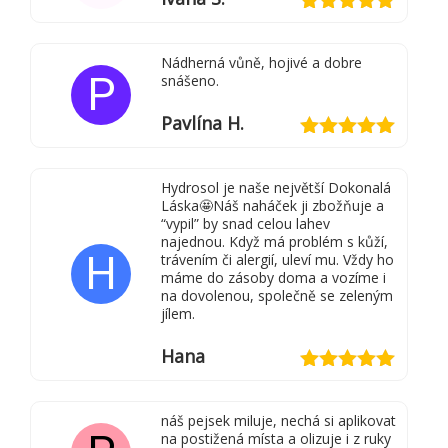
Hodnocení
5
z 5
Nádherná vůně, hojivé a dobre
P
snášeno.
Pavlína H.
Hodnocení
5
z 5
Hydrosol je naše největší Dokonalá
Láska🤩Náš naháček ji zbožňuje a
“vypil” by snad celou lahev
najednou. Když má problém s kůží,
H
trávením či alergií, uleví mu. Vždy ho
máme do zásoby doma a vozíme i
na dovolenou, společně se zeleným
jílem.
Hana
Hodnocení
5
z 5
náš pejsek miluje, nechá si aplikovat
na postižená místa a olizuje i z ruky