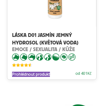
LÁSKA D01 JASMÍN JEMNÝ
HYDROSOL (KVĚTOVÁ VODA)
EMOCE / SEXUALITA / KŮŽE
Hodnocení
od
401
Kč
Prohlédnout produkt
4.53
z 5