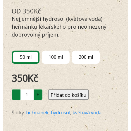
Hodnoceno
149
OD
350
Kč
4.79
z 5 na
základě
Nejjemnější hydrosol (květová voda)
hodnocení
zákazníků
heřmánku lékařského pro neomezený
dobrovolný příjem.
50 ml
100 ml
200 ml
350
Kč
LÁSKA
-
+
Přidat do košíku
D03
Heřmánek
hydrosol
množství
Štítky:
heřmánek
,
hydrosol
,
květová voda