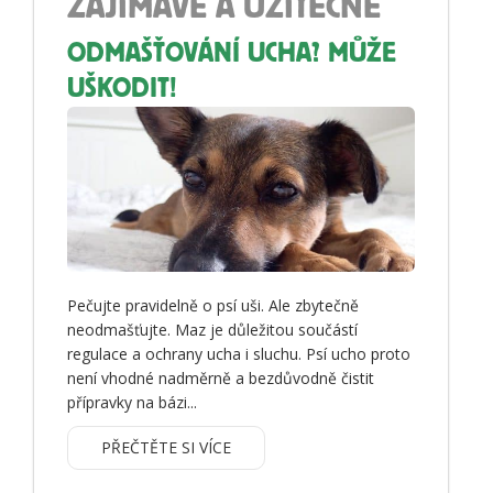
ZAJÍMAVÉ A UŽITEČNÉ
ODMAŠŤOVÁNÍ UCHA? MŮŽE
UŠKODIT!
Pečujte pravidelně o psí uši. Ale zbytečně
neodmašťujte. Maz je důležitou součástí
regulace a ochrany ucha i sluchu. Psí ucho proto
není vhodné nadměrně a bezdůvodně čistit
přípravky na bázi...
PŘEČTĚTE SI VÍCE