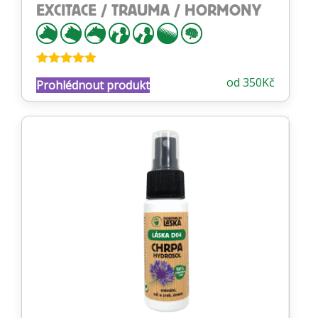
EXCITACE / TRAUMA / HORMONY
Hodnocení
od
350
Kč
Prohlédnout produkt
4.89
z 5