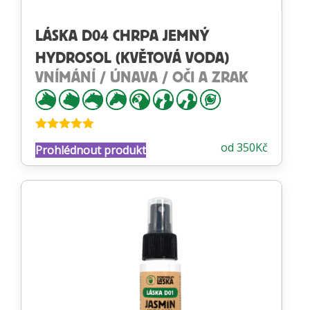
LÁSKA D04 CHRPA JEMNÝ
HYDROSOL (KVĚTOVÁ VODA)
VNÍMÁNÍ / ÚNAVA / OČI A ZRAK
Hodnocení
od
350
Kč
Prohlédnout produkt
4.88
z 5