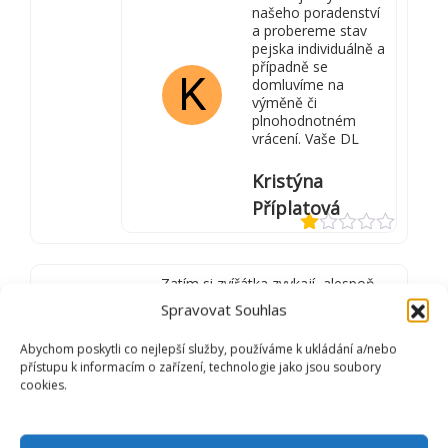
našeho poradenství
a probereme stav
pejska individuálně a
případně se
K
domluvíme na
výměně či
plnohodnotném
vrácení. Vaše DL
Kristýna
Příplatová
Hodnocení
1
Zatím si zvířátka zvykají, alespoň
z
D
voní.
5
Spravovat Souhlas
Dana Rejhová
Abychom poskytli co nejlepší služby, používáme k ukládání a/nebo
přístupu k informacím o zařízení, technologie jako jsou soubory
Hodnocení
cookies.
4
z 5
Funguje na zvířata i na lidi:-)
M