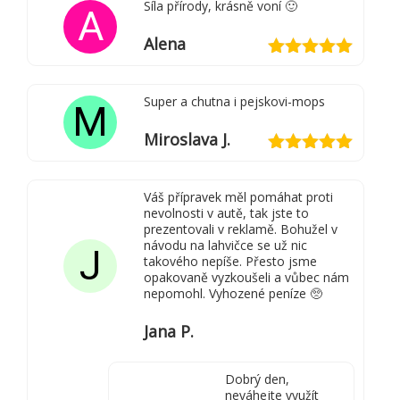
Síla přírody, krásně voní 🙂
A
Alena
Hodnocení
5
z 5
Super a chutna i pejskovi-mops
M
Miroslava J.
Hodnocení
5
z 5
Váš přípravek měl pomáhat proti
nevolnosti v autě, tak jste to
prezentovali v reklamě. Bohužel v
návodu na lahvičce se už nic
J
takového nepíše. Přesto jsme
opakovaně vyzkoušeli a vůbec nám
nepomohl. Vyhozené peníze 🥺
Jana P.
Dobrý den,
neváhejte využít