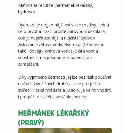
Matricaria recutita (heřmánek lékařský)
hydrosol.
Hydrosol je nejjemnější extrakce rostliny. Jedná
se o prvotní frakci prosté parovodní destilace,
což je nejpřirozenější a nejčistší způsob
získávání květové vody. Hydrosol (říkáme mu
také lidověji - květová voda) je čirá vodná
substance, nezpůsobuje zabarvení, ani
zamaštění.
Díky výjimečné šetrnosti jej lze bez rizik používat
u všech živočišných druhů a také pro péči o
zvířecí i lidská mláďata a juniory. Je velmi vhodný
i pro péči o starší a zesláblé jedince.
HEŘMÁNEK LÉKAŘSKÝ
(PRAVÝ)