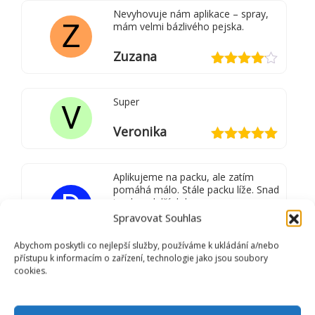
z 5
Nevyhovuje nám aplikace – spray,
Z
mám velmi bázlivého pejska.
Zuzana
Hodnocení
4
z 5
Super
V
Veronika
Hodnocení
5
z 5
Aplikujeme na packu, ale zatím
pomáhá málo. Stále packu líže. Snad
D
to chce delší dobu.
Spravovat Souhlas
Dagmar
Abychom poskytli co nejlepší služby, používáme k ukládání a/nebo
Hodnocení
přístupu k informacím o zařízení, technologie jako jsou soubory
4
z 5
cookies.
Úžasná dokonalá pomoc. Naše
štěňátko se necitilo nejlíp v aute –
diky spreji vše Ok a dojela naprosto