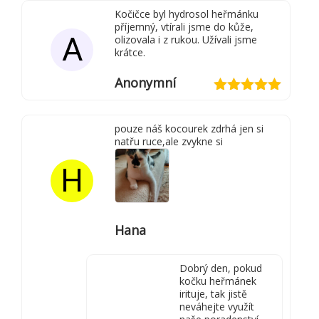
z 5
Kočičce byl hydrosol heřmánku
příjemný, vtírali jsme do kůže,
A
olizovala i z rukou. Užívali jsme
krátce.
Anonymní
Hodnocení
5
z 5
pouze náš kocourek zdrhá jen si
natřu ruce,ale zvykne si
H
Hana
Dobrý den, pokud
kočku heřmánek
irituje, tak jistě
neváhejte využít