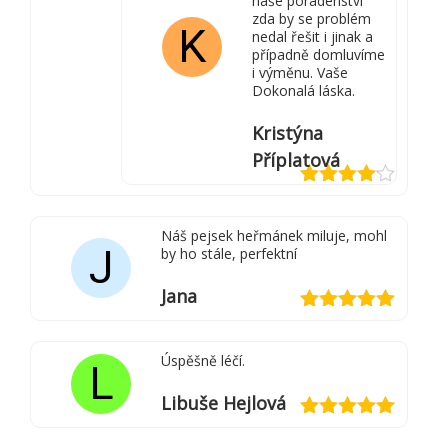
naše poradenství
zda by se problém
K
nedal řešit i jinak a
případně domluvíme
i výměnu. Vaše
Dokonalá láska.
Kristýna
Příplatová
Hodnocení
4
z 5
Náš pejsek heřmánek miluje, mohl
J
by ho stále, perfektní
Jana
Hodnocení
5
z 5
Úspěšně léčí.
L
Libuše Hejlová
Hodnocení
5