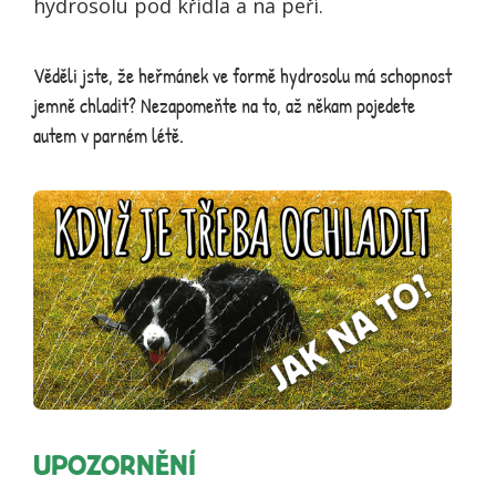
hydrosolu pod křídla a na peří.
Věděli jste, že heřmánek ve formě hydrosolu má schopnost
jemně chladit? Nezapomeňte na to, až někam pojedete
autem v parném létě.
UPOZORNĚNÍ