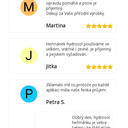
M
opravdu pomáhá a psovi je
příjemný.
Děkuji za Vaše přírodní výrobky.
Martina
Hodnocení
5
z 5
Heřmánek hydrosol používáme ve
velkém, vnitřně i zevně. Je příjemný
J
a pejskem vyžadován.
Jitka
Hodnocení
5
z 5
Zklamalo mě to,protože po každé
P
aplikaci měla naše fenka průjem.
Petra S.
Dobrý den, hydrosol
heřmánku je velice
šetrný i ke štěňatům