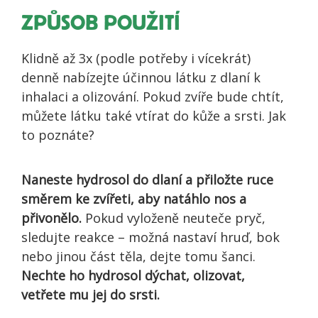
ZPŮSOB POUŽITÍ
Klidně až 3x (podle potřeby i vícekrát)
denně nabízejte účinnou látku z dlaní k
inhalaci a olizování. Pokud zvíře bude chtít,
můžete látku také vtírat do kůže a srsti. Jak
to poznáte?
Naneste hydrosol do dlaní a přiložte ruce
směrem ke zvířeti, aby natáhlo nos a
přivonělo.
Pokud vyloženě neuteče pryč,
sledujte reakce – možná nastaví hruď, bok
nebo jinou část těla, dejte tomu šanci.
Nechte ho hydrosol dýchat, olizovat,
vetřete mu jej do srsti.