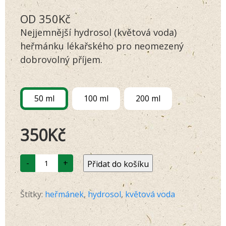
Hodnoceno
149
OD
350
Kč
4.79
z 5 na
základě
Nejjemnější hydrosol (květová voda)
hodnocení
zákazníků
heřmánku lékařského pro neomezený
dobrovolný příjem.
50 ml
100 ml
200 ml
350
Kč
LÁSKA
-
+
Přidat do košíku
D03
Heřmánek
hydrosol
množství
Štítky:
heřmánek
,
hydrosol
,
květová voda