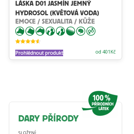
LÁSKA D01 JASMÍN JEMNÝ
HYDROSOL (KVĚTOVÁ VODA)
EMOCE / SEXUALITA / KŮŽE
Hodnocení
od
401
Kč
Prohlédnout produkt
4.53
z 5
DARY PŘÍRODY
SLOŽENÍ: