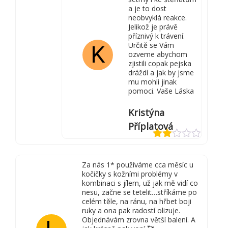
a je to dost
neobvyklá reakce.
Jelikož je právě
příznivý k trávení.
Určitě se Vám
K
ozveme abychom
zjistili copak pejska
dráždí a jak by jsme
mu mohli jinak
pomoci. Vaše Láska
Kristýna
Příplatová
Hodnocení
2
z
Za nás 1* používáme cca měsíc u
5
kočičky s kožními problémy v
kombinaci s jílem, už jak mě vidí co
nesu, začne se tetelit…stříkáme po
celém těle, na ránu, na hřbet boji
ruky a ona pak radostí olizuje.
Objednávám zrovna větší balení. A