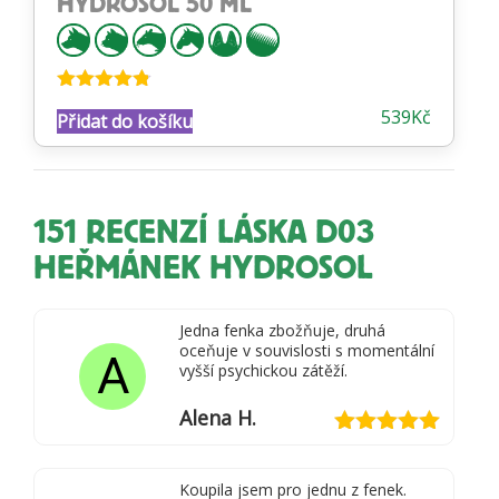
HYDROSOL 50 ML
Hodnocení
539
Kč
Přidat do košíku
4.72
z 5
151 RECENZÍ
LÁSKA D03
HEŘMÁNEK HYDROSOL
Jedna fenka zbožňuje, druhá
oceňuje v souvislosti s momentální
A
vyšší psychickou zátěží.
Alena H.
Hodnocení
5
z 5
Koupila jsem pro jednu z fenek.