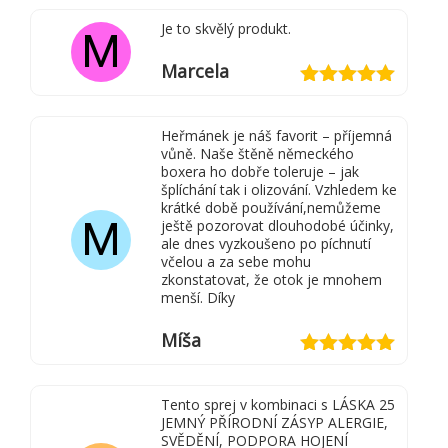
z 5
Je to skvělý produkt.
M
Marcela
Hodnocení
5
z 5
Heřmánek je náš favorit – příjemná
vůně. Naše štěně německého
boxera ho dobře toleruje – jak
šplíchání tak i olizování. Vzhledem ke
krátké době používání,nemůžeme
M
ještě pozorovat dlouhodobé účinky,
ale dnes vyzkoušeno po píchnutí
včelou a za sebe mohu
zkonstatovat, že otok je mnohem
menší. Díky
Míša
Hodnocení
5
z 5
Tento sprej v kombinaci s LÁSKA 25
JEMNÝ PŘÍRODNÍ ZÁSYP ALERGIE,
SVĚDĚNÍ, PODPORA HOJENÍ