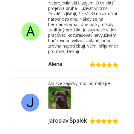
Neprojevila větší zájem. O to větší
projevila druhá – užívat vnitřně.
Později zjišťuji, že záleží na aktuální
náročnosti dne. Někdy se na
heřmánek vrhají obě holky, někdy
A
zvolí jiný produkt. Je zajímavé s tím
pracovat. Rozprašovač nevyužívám,
buď rovnou vylizují z dlaně, nebo
zrovna nepotřebují. Velmi příjemné i
pro mne. Děkuji
Alena
Hodnocení
5
z 5
Anušce kapičky moc pomáhají ♥️
J
Jaroslav Špalek
Hodnocení
5