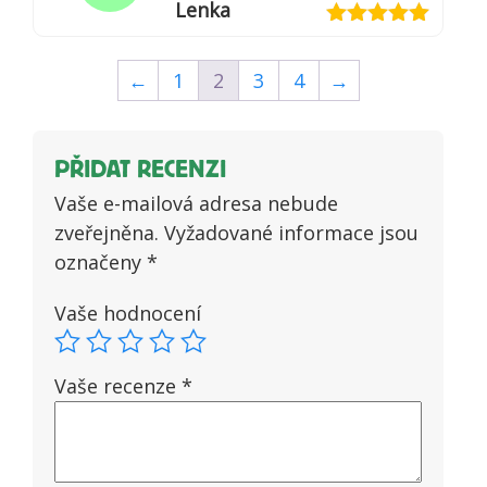
Lenka
Hodnocení
5
z 5
←
1
2
3
4
→
PŘIDAT RECENZI
Vaše e-mailová adresa nebude
zveřejněna.
Vyžadované informace jsou
označeny
*
Vaše hodnocení
Vaše recenze
*