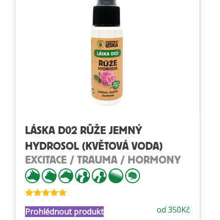
LÁSKA D02 RŮŽE JEMNÝ
HYDROSOL (KVĚTOVÁ VODA)
EXCITACE / TRAUMA / HORMONY
Hodnocení
od
350
Kč
Prohlédnout produkt
4.89
z 5