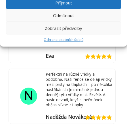
v pohode až do Řecka 👏👏👏 auto ji
Příjmout
již nevadí a jezdí v něm rada 👍👍👍
perfektní přípravek – moc děkuji.
Odmítnout
Přišlo mi ze diky vůně byli v aute
E
všichni klidnejsi i deti 😅👏
Zobrazit předvolby
Ochrana osobních údajů
Eva
Hodnocení
5
z 5
Perfektní na různé vřídky a
podobně. Naší fence se dělají vřídky
mezi prsty na tlapkách – po několika
nastříkáních (minimálně jednou
N
denně) tyto vřídky mizí. Skvělé. A
navíc nevadí, když si heřmánek
občas slízne z tlapky.
Naděžda Nováková
Hodnocení
5