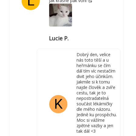
L
jak krásně pak voní 🥰
Lucie P.
Dobrý den, velice
nás toto těší a u
heřmánku se čím
dál tím víc nestačím
divit jeho účinkům.
Jakmile si k tomu
najde člověk a zvíře
cestu, tak je to
nepostradatelná
K
součást lékárničky
dle mého názoru.
Jedině ku prospěchu.
Moc si vážíme
zpětné vazby a jen
tak dál <3