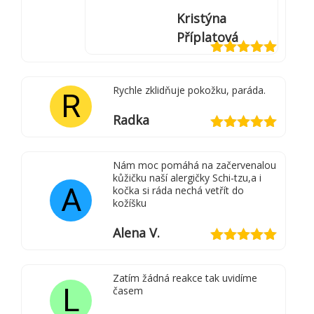
Kristýna
Příplatová
Hodnocení
5
z 5
Rychle zklidňuje pokožku, paráda.
R
Radka
Hodnocení
5
z 5
Nám moc pomáhá na začervenalou
kůžičku naší alergičky Schi-tzu,a i
A
kočka si ráda nechá vetřít do
kožíšku
Alena V.
Hodnocení
5
z 5
Zatím žádná reakce tak uvidíme
L
časem