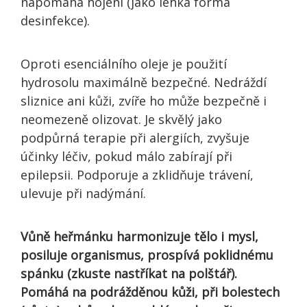
napomáhá hojení (jako lehká forma
desinfekce).
Oproti esenciálního oleje je použití
hydrosolu maximálně bezpečné. Nedráždí
sliznice ani kůži, zvíře ho může bezpečně i
neomezeně olizovat. Je skvělý jako
podpůrná terapie při alergiích, zvyšuje
účinky léčiv, pokud málo zabírají při
epilepsii. Podporuje a zklidňuje trávení,
ulevuje při nadýmání.
Vůně heřmánku harmonizuje tělo i mysl,
posiluje organismus, prospívá poklidnému
spánku (zkuste nastříkat na polštář).
Pomáhá na podrážděnou kůži, při bolestech