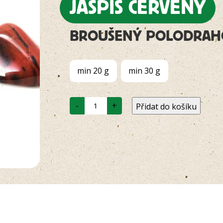
JASPIS ČERVENÝ
BROUŠENÝ POLODRA
min 20 g
min 30 g
Jaspis
-
+
Přidat do košíku
červený
množství