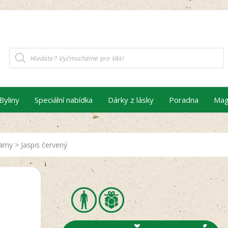
Products
search
Byliny
Speciální nabídka
Dárky z lásky
Poradna
Mag
kamy
>
Jaspis červený