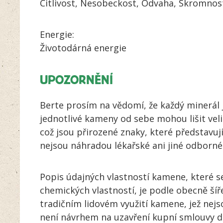
Citlivost, Nesobeckost, Odvaha, Skromnost
Energie:
Životodárná energie
UPOZORNĚNÍ
Berte prosím na vědomí, že každý minerál 
jednotlivé kameny od sebe mohou lišit vel
což jsou přirozené znaky, které představují
nejsou náhradou lékařské ani jiné odborné
Popis údajných vlastností kamene, které se 
chemických vlastností, je podle obecně ší
tradičním lidovém využití kamene, jež nej
není návrhem na uzavření kupní smlouvy d