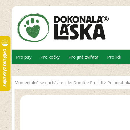
Pro psy
Pro kočky
Pro jiná zvířata
Pro lidi
Momentálně se nacházíte zde:
Domů
>
Pro lidi
>
Polodraho