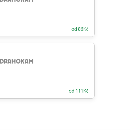
od
86
Kč
ODRAHOKAM
od
111
Kč