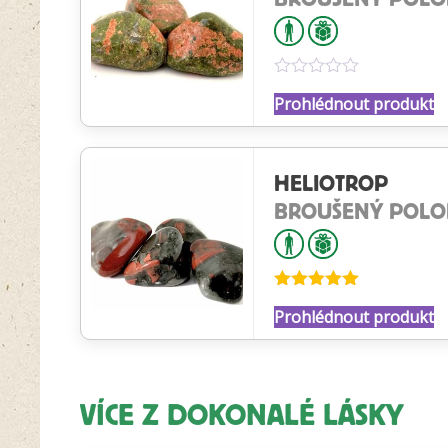
Hodnocení
Prohlédnout produkt
0
z
5
HELIOTROP
BROUŠENÝ POL
Hodnocení
Prohlédnout produkt
5.00
z 5
VÍCE Z DOKONALÉ LÁSKY