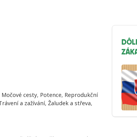
DÔL
ZÁK
e, Močové cesty, Potence, Reprodukční
rávení a zažívání, Žaludek a střeva,