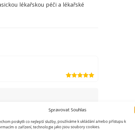
sickou lékařskou péči a lékařské
Hodnocení
5
z 5
a.
Vyžadované informace jsou
Spravovat Souhlas
chom poskytli co nejlepší služby, používáme k ukládání a/nebo přístupu k
ormacím o zařízení, technologie jako jsou soubory cookies.