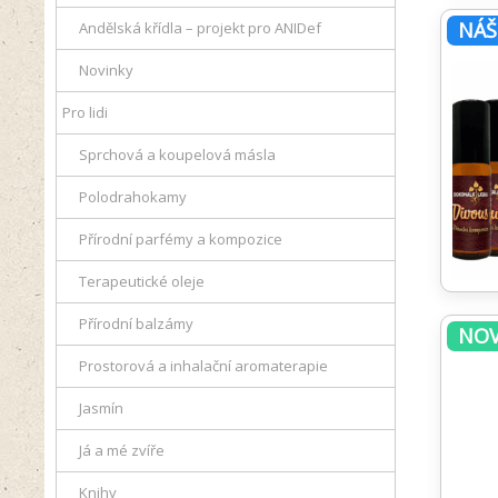
NÁŠ
Andělská křídla – projekt pro ANIDef
Novinky
Pro lidi
Sprchová a koupelová másla
Polodrahokamy
Přírodní parfémy a kompozice
Terapeutické oleje
Přírodní balzámy
NOV
Prostorová a inhalační aromaterapie
Jasmín
Já a mé zvíře
Knihy