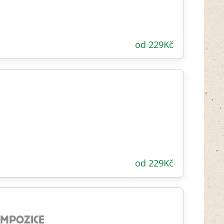
od
229
Kč
od
229
Kč
OMPOZICE