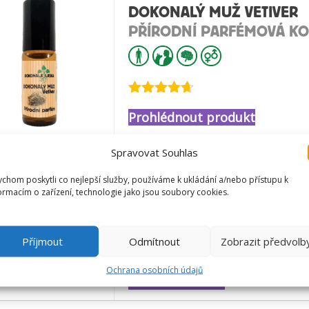
DOKONALÝ MUŽ VETIVER
PŘÍRODNÍ PARFÉMOVÁ K
Hodnocení
Prohlédnout produkt
4.63
z 5
Spravovat Souhlas
JASMÍN - VELKÁ ZVÝHODN
chom poskytli co nejlepší služby, používáme k ukládání a/nebo přístupu k
ormacím o zařízení, technologie jako jsou soubory cookies.
TERAPEUTICKÝ OLEJ, SPR
Příjmout
Odmítnout
Zobrazit předvolb
Hodnocení
Ochrana osobních údajů
Přidat do košíku
4.97
z 5