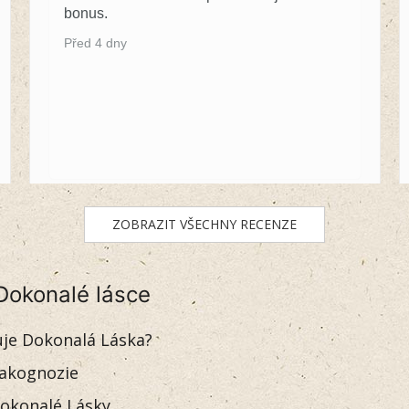
bonus.
Před 4 dny
ZOBRAZIT VŠECHNY RECENZE
Dokonalé lásce
uje Dokonalá Láska?
akognozie
okonalé Lásky