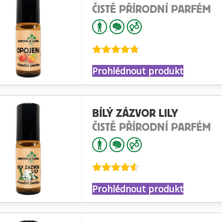
ČISTĚ PŘÍRODNÍ PARFÉM
Hodnocení
Prohlédnout produkt
4.70
z 5
BÍLÝ ZÁZVOR LILY
ČISTĚ PŘÍRODNÍ PARFÉM
Hodnocení
Prohlédnout produkt
4.52
z 5