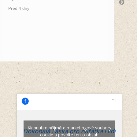
by
Před 4 dny
Př
Klepnutím přijměte marketingové soubory
Dokonalá Láska pro zvířátka i lidi
cookie a povolte tento obsah