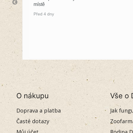
místě
Před 4 dny
O nákupu
Vše o 
Doprava a platba
Jak fung
Časté dotazy
Zoofarm
Můj účet
Rodina D