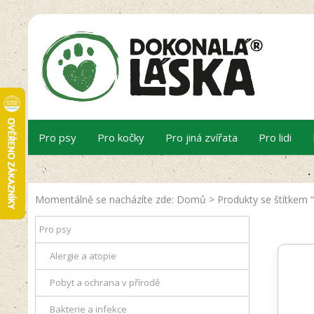
Pro psy
Pro kočky
Pro jiná zvířata
Pro lidi
Momentálně se nacházíte zde:
Domů
>
Produkty se štítkem 
Pro psy
Alergie a atopie
Pobyt a ochrana v přírodě
Bakterie a infekce