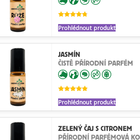
Hodnocení
Prohlédnout produkt
4.73
z 5
JASMÍN
ČISTĚ PŘÍRODNÍ PARFÉM
Hodnocení
Prohlédnout produkt
4.82
z 5
ZELENÝ ČAJ S CITRONEM
PŘÍRODNÍ PARFÉMOVÁ K