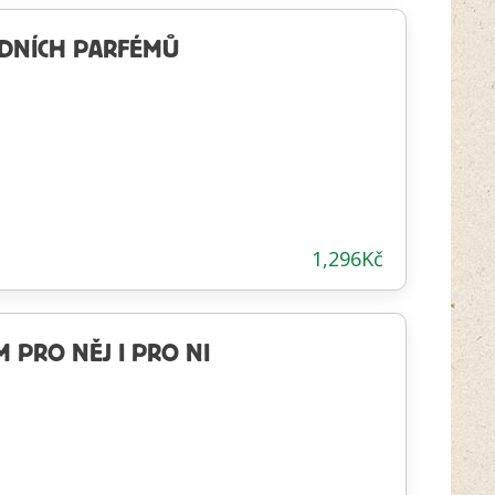
ODNÍCH PARFÉMŮ
1,296
Kč
 PRO NĚJ I PRO NI