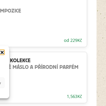
OMPOZICE
od
229
Kč
ĚNÁ KOLEKCE
CHOVÉ MÁSLO A PŘÍRODNÍ PARFÉM
y
1,563
Kč