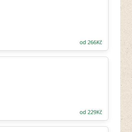
od
266
Kč
od
229
Kč