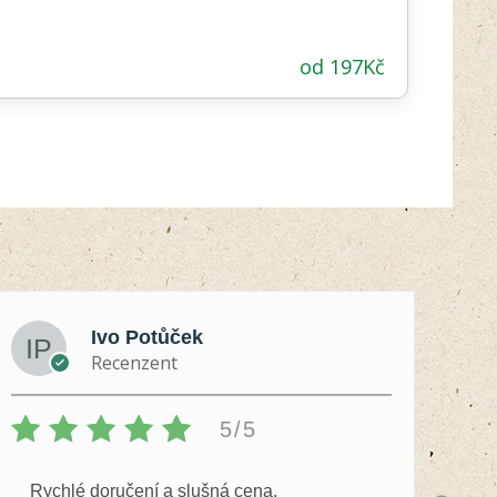
od
197
Kč
Ivo Potůček
Recenzent
5/5
Rychlé doručení a slušná cena.
S 