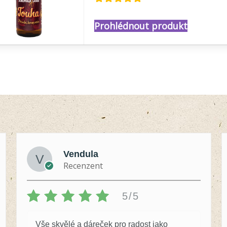
Hodnocení
5.00
z 5
Prohlédnout produkt
Vendula
Recenzent
5/5
Vše skvělé a dáreček pro radost jako