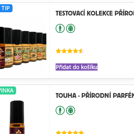
 TIP
TESTOVACÍ KOLEKCE PŘÍR
Hodnocení
4.50
z 5
Přidat do košíku
INKA
TOUHA - PŘÍRODNÍ PARFÉM