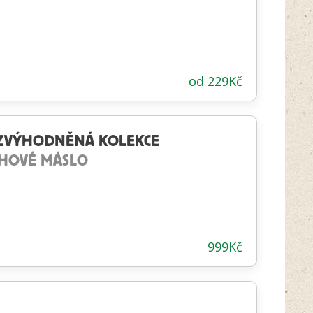
od
229
Kč
Í ZVÝHODNĚNÁ KOLEKCE
CHOVÉ MÁSLO
999
Kč