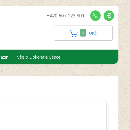
+420 607 123 301
0
Kč
0
azín
Vše o Dokonalé Lásce