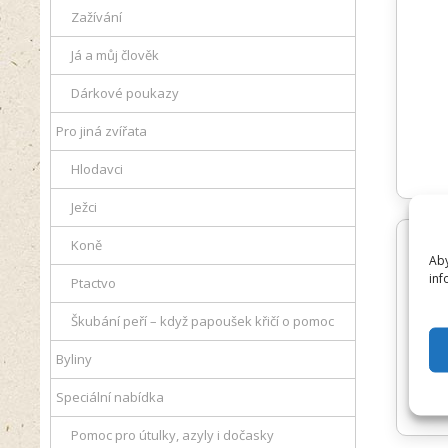
Zažívání
Já a můj člověk
Dárkové poukazy
Pro jiná zvířata
Hlodavci
Ježci
Koně
Aby
inf
Ptactvo
Škubání peří – když papoušek křičí o pomoc
Byliny
Speciální nabídka
Pomoc pro útulky, azyly i dočasky