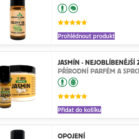
Hodnocení
Prohlédnout produkt
4.77
z 5
JASMÍN - NEJOBLÍBENĚJŠ
PŘÍRODNÍ PARFÉM A SPR
Hodnocení
Přidat do košíku
4.82
z 5
OPOJENÍ