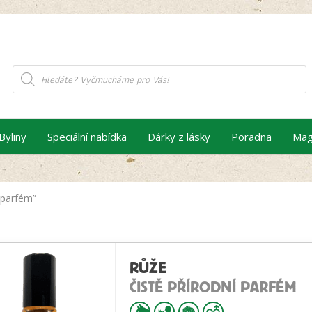
Products
search
Byliny
Speciální nabídka
Dárky z lásky
Poradna
Mag
“parfém”
RŮŽE
ČISTĚ PŘÍRODNÍ PARFÉM