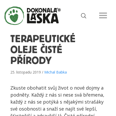
TERAPEUTICKÉ
OLEJE ČISTÉ
PŘÍRODY
25. listopadu 2019 /
Michal Babka
Zkuste obohatit svůj život o nové dojmy a
podněty. Každý z nás si nese svá břemena,
každý z nás se potýká s nějakými strašáky
své osobnosti a snaží se najít své lepší,
šťastnější a zdravější Já. Čisté přírodní