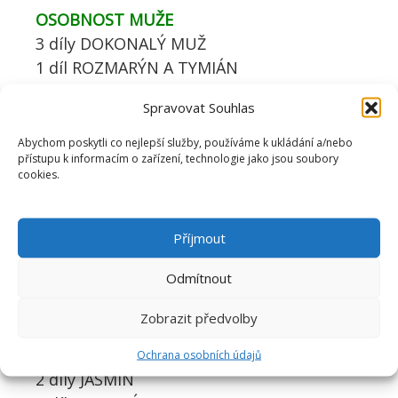
OSOBNOST MUŽE
3 díly DOKONALÝ MUŽ
1 díl ROZMARÝN A TYMIÁN
Spravovat Souhlas
RELAXACE MUŽE
Abychom poskytli co nejlepší služby, používáme k ukládání a/nebo
1 díl DOKONALÝ MUŽ
přístupu k informacím o zařízení, technologie jako jsou soubory
1 díl HEŘMÁNEK
cookies.
SEX A MUŽ
Příjmout
1 díl ROZMARÝN A TYMIÁN
1 díl OPOJENÍ
Odmítnout
1 díl DOKONALÝ MUŽ
Zobrazit předvolby
OSOBNOST ŽENY
Ochrana osobních údajů
2 díly JASMÍN