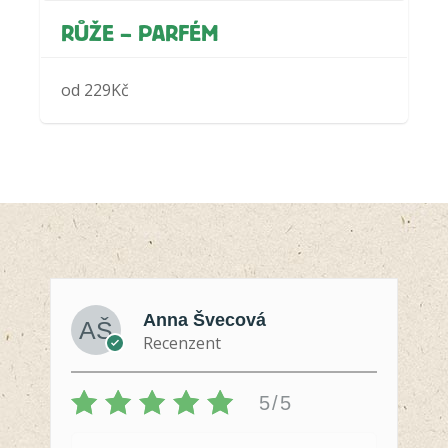
RŮŽE – PARFÉM
od
229
Kč
Anna Švecová
Recenzent
5/5