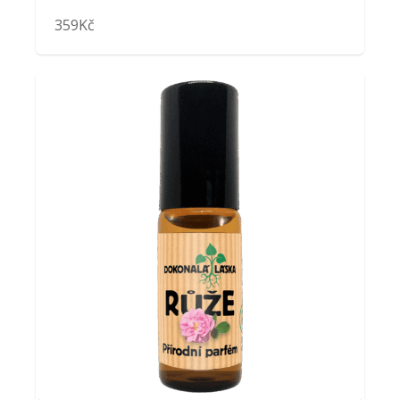
359
Kč